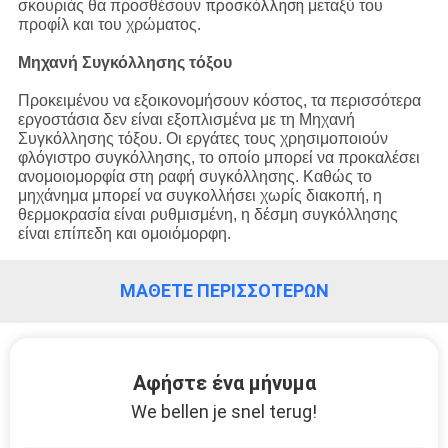
προσκόλληση
σκουριάς θα προσθέσουν
μεταξύ του
προφίλ και του χρώματος.
ΈΛΕΓΧΟΣ
Μηχανή Συγκόλλησης τόξου
ΠΟΙΌΤΗΤΑΣ
Προκειμένου να εξοικονομήσουν κόστος, τα περισσότερα
εργοστάσια δεν είναι εξοπλισμένα με τη Μηχανή
Συγκόλλησης τόξου. Οι εργάτες τους χρησιμοποιούν
ΕΠΙΚΟΙΝΩΝΉΣΤΕ
φλόγιστρο συγκόλλησης, το οποίο μπορεί να προκαλέσει
ΜΑΖΊ
ανομοιομορφία στη ραφή συγκόλλησης. Καθώς το
μηχάνημα μπορεί να συγκολλήσει χωρίς διακοπή, η
ΜΑΣ
θερμοκρασία είναι ρυθμισμένη, η δέσμη συγκόλλησης
είναι επίπεδη και ομοιόμορφη.
ΕΙΔΉΣΕΙΣ
ΜΆΘΕΤΕ ΠΕΡΙΣΣΌΤΕΡΩΝ
ΖΗΤΉΣΤΕ
ΜΙΑ
Αφήστε ένα μήνυμα
ΠΡΟΣΦΟΡΆ
We bellen je snel terug!