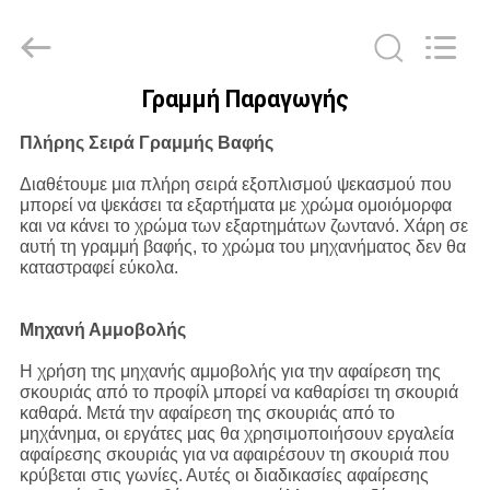
CHENLIFT
(SUZHOU)
MACHINERY
CO
LTD.
All
Rights
Γραμμή Παραγωγής
Reserved.
ΣΠΊΤΙ
Πλήρης Σειρά Γραμμής Βαφής
ΠΡΟΪΌΝΤΑ
Διαθέτουμε μια πλήρη σειρά εξοπλισμού ψεκασμού που
μπορεί να ψεκάσει τα εξαρτήματα με χρώμα ομοιόμορφα
και να κάνει το χρώμα των εξαρτημάτων ζωντανό. Χάρη σε
αυτή τη γραμμή βαφής, το χρώμα του μηχανήματος δεν θα
ΣΧΕΤΙΚΆ
καταστραφεί εύκολα.
ΜΕ
ΕΜΆΣ
Μηχανή Αμμοβολής
Η χρήση της μηχανής αμμοβολής για την αφαίρεση της
ΕΠΙΣΚΈΨΕΙΣ
σκουριάς από το προφίλ μπορεί να καθαρίσει τη σκουριά
καθαρά. Μετά την αφαίρεση της σκουριάς από το
ΣΤΟ
μηχάνημα, οι εργάτες μας θα χρησιμοποιήσουν εργαλεία
αφαίρεσης σκουριάς για να αφαιρέσουν τη σκουριά που
ΕΡΓΟΣΤΆΣΙΟ
κρύβεται στις γωνίες. Αυτές οι διαδικασίες αφαίρεσης