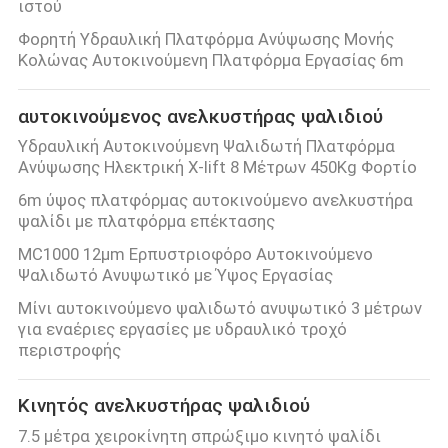
ιστού
Φορητή Υδραυλική Πλατφόρμα Ανύψωσης Μονής
ΈΛΕΓΧΟΣ
Κολώνας Αυτοκινούμενη Πλατφόρμα Εργασίας 6m
ΠΟΙΌΤΗΤΑΣ
αυτοκινούμενος ανελκυστήρας ψαλιδιού
ΕΠΙΚΟΙΝΩΝΉΣΤΕ
Υδραυλική Αυτοκινούμενη Ψαλιδωτή Πλατφόρμα
Ανύψωσης Ηλεκτρική X-lift 8 Μέτρων 450Kg Φορτίο
ΜΑΖΊ
6m ύψος πλατφόρμας αυτοκινούμενο ανελκυστήρα
ΜΑΣ
ψαλίδι με πλατφόρμα επέκτασης
MC1000 12μm Ερπυστριοφόρο Αυτοκινούμενο
ΕΙΔΉΣΕΙΣ
Ψαλιδωτό Ανυψωτικό με Ύψος Εργασίας
Μίνι αυτοκινούμενο ψαλιδωτό ανυψωτικό 3 μέτρων
για εναέριες εργασίες με υδραυλικό τροχό
ΖΗΤΉΣΤΕ
περιστροφής
ΜΙΑ
Κινητός ανελκυστήρας ψαλιδιού
ΠΡΟΣΦΟΡΆ
7.5 μέτρα χειροκίνητη σπρώξιμο κινητό ψαλίδι