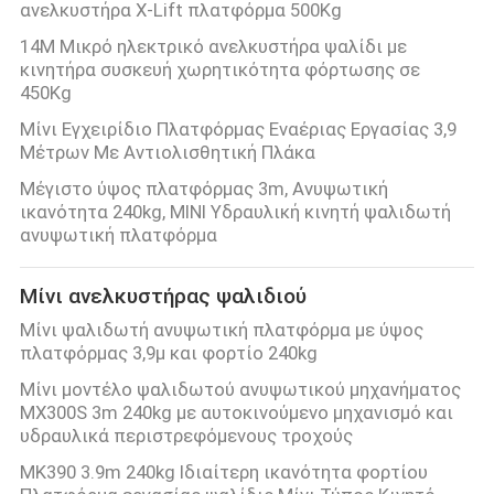
ανελκυστήρα X-Lift πλατφόρμα 500Kg
SITEMAP
14M Μικρό ηλεκτρικό ανελκυστήρα ψαλίδι με
κινητήρα συσκευή χωρητικότητα φόρτωσης σε
450Kg
ΠΟΛΙΤΙΚΉ
Μίνι Εγχειρίδιο Πλατφόρμας Εναέριας Εργασίας 3,9
ΑΠΟΡΡΉΤΟΥ
Μέτρων Με Αντιολισθητική Πλάκα
Μέγιστο ύψος πλατφόρμας 3m, Ανυψωτική
ικανότητα 240kg, ΜΙΝΙ Υδραυλική κινητή ψαλιδωτή
ανυψωτική πλατφόρμα
Μίνι ανελκυστήρας ψαλιδιού
Μίνι ψαλιδωτή ανυψωτική πλατφόρμα με ύψος
πλατφόρμας 3,9μ και φορτίο 240kg
Μίνι μοντέλο ψαλιδωτού ανυψωτικού μηχανήματος
MX300S 3m 240kg με αυτοκινούμενο μηχανισμό και
υδραυλικά περιστρεφόμενους τροχούς
MK390 3.9m 240kg Ιδιαίτερη ικανότητα φορτίου