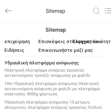
CHENLIFT
(SUZHOU)
MACHINERY
Sitemap
CO
LTD.
All
Rights
Reserved.
ΣΠΊΤΙ
Sitemap
ΠΡΟΪΌΝΤΑ
επιχείρηση
Επισκέψεις στο εργοστάσιο
Έλεγχος ποιότη
Ειδήσεις
Επικοινωνήστε μαζί μας
ΣΧΕΤΙΚΆ
Υδραυλική πλατφόρμα ανύψωσης
ΜΕ
Ηλεκτρική πλατφόρμα εναέριας εργασίας
ΕΜΆΣ
αυτοκινούμενο τραπέζι ανύψωσης με ψαλίδι
10m Υδραυλική πλατφόρμα ανύψωσης Ηλεκτρική
αυτοκινούμενη ανύψωση με ψαλίδι με πλατφόρμα
ΕΠΙΣΚΈΨΕΙΣ
επέκτασης 450Kg φόρτωση
ΣΤΟ
Υδραυλική πλατφόρμα ανύψωσης 10 μέτρων,
ΕΡΓΟΣΤΆΣΙΟ
αλουμινίου, πλατφόρμα εναέριας εργασίας, διπλού