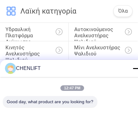
Λαϊκή κατηγορία
Όλα
Υδραυλική 
Αυτοκινούμενος 
Πλατφόρμα 
Ανελκυστήρας 
Ανύψωσης
Ψαλιδιού
Κινητός 
Μίνι Ανελκυστήρας 
Ανελκυστήρας 
Ψαλιδιού
Ψαλιδιού
Πλατφόρμα 
Πλατφόρμα 
CHENLIFT
Ανύψωσης
Εργασίας
Ανελκυστήρας 
Ηλεκτρική 
12:47 PM
Βραχιόνων
Συλλεκτική Μηχανή 
Διαταγής
Good day, what product are you looking for?