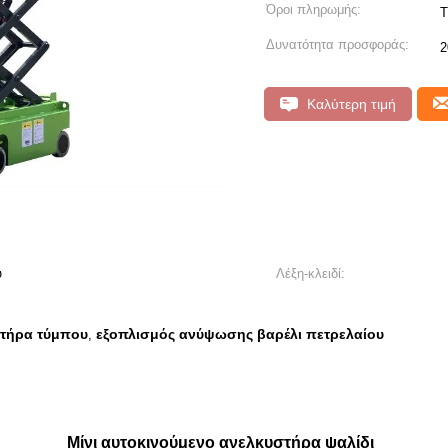
Όροι πληρωμής:
T
Δυνατότητα προσφοράς:
2
Καλύτερη τιμή
ύ
Λέξη-κλειδί:
στήρα τύμπου
εξοπλισμός ανύψωσης βαρέλι πετρελαίου
,
Μίνι αυτοκινούμενο ανελκυστήρα ψαλίδι