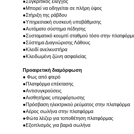
●Συγκριτικός έλεγχος
●Μπορεί να οδηγείται σε πλήρη ύψος
●Στήριξη της ράβδου
●Υπηρεσιακή συσκευή υποβάθμισης
●Αυτόματο σύστημα πέδησης
●Συσταματικό κουμπί σταθμού τόσο στην πλατφόρμα
●Σύστημα Διαγνώρισης Λάθους
●Κλειδί ανελκυστήρα
●Κλειδωμένη ζώνη ασφαλείας
Προαιρετική διαμόρφωση
● Φως από φτερό
●Πλατφόρμα επέκτασης
●Αντισυγκρούσεις
●Αισθητήρας υπερφόρτωσης
●Πρόσβαση ηλεκτρικού ρεύματος στην πλατφόρμα
●Αέρος σωλήνα στην πλατφόρμα
●Φώτα λέιζερ για τοποθέτηση πλατφόρμας
●Εξοπλισμός για βαριά σωλήνα