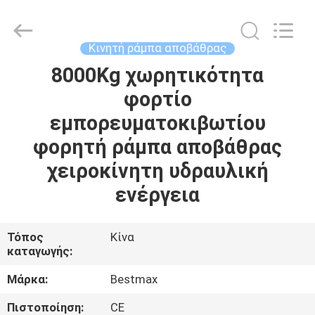
CHENLIFT
(SUZHOU)
MACHINERY
CO
LTD.
Κινητή ράμπα αποβάθρας
All
Rights
Reserved.
8000Kg χωρητικότητα
ΣΠΊΤΙ
φορτίο
ΠΡΟΪΌΝΤΑ
εμπορευματοκιβωτίου
φορητή ράμπα αποβάθρας
ΣΧΕΤΙΚΆ
χειροκίνητη υδραυλική
ΜΕ
ενέργεια
ΕΜΆΣ
Τόπος
Κίνα
καταγωγής:
ΕΠΙΣΚΈΨΕΙΣ
ΣΤΟ
Μάρκα:
Bestmax
ΕΡΓΟΣΤΆΣΙΟ
Πιστοποίηση:
CE