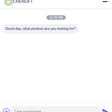
CHENLIFT
Κινητή Ράμπα Αποβάθρας Μεγάλης Φορτωτικής Ικανότητας
Με Εξωτερικά Στηρίγματα Κινητός Διαμορφωτής Αποβάθρας
11:35 AM
8000Kg χωρητικότητα φορτίο εμπορευματοκιβωτίου
φορητή ράμπα αποβάθρας χειροκίνητη υδραυλική ενέργεια
Good day, what product are you looking for?
Λαϊκή κατηγορία
Όλα
Υδραυλική 
Αυτοκινούμενος 
Πλατφόρμα 
Ανελκυστήρας 
Ανύψωσης
Ψαλιδιού
Κινητός 
Μίνι Ανελκυστήρας 
Ανελκυστήρας 
Ψαλιδιού
Ψαλιδιού
Πλατφόρμα 
Πλατφόρμα 
Ανύψωσης
Εργασίας
Ανελκυστήρας 
Ηλεκτρική 
Βραχιόνων
Συλλεκτική Μηχανή 
Διαταγής