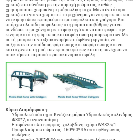
χρειάζεται σύνδεση με την παροχή ρεύματος, καθώς
χρησιμοποιεί χειροκίνητη υδραυλική ισχύ. Μόνο ένα άτομο
χρειάζεται για να χειριστεί το μηχάνημα για να φορτώσει και
να εκφορτώσει εμπορεύματα με ασφάλεια και γρήγορα. Και
υπάρχει αλυσίδα ασφαλείας στη ράμπα αποβάθρας για να
συνδέσει το μηχάνημα με το φορτηγό και να αποτρέψει την
κίνηση κατά τη φόρτωση και εκφόρτωση εμπορευμάτων. Με
αυτό, μπορείτε να εξοικονομήσετε άφθονη εργασία, να
αυξήσετε την απόδοση φόρτωσης και εκφόρτωσης και να
επιταχύνετε τη ροή των εμπορευμάτων, και στη συνέχεια να
αποκτήσετε περισσότερα οικονομικά οφέλη.
Κύρια Διαμόρφωση:
Υδραυλικό σύστημα: Κινέζικη μάρκα Υδραυλικός κύλινδρος
Φ80*2, στεγανοποίηση
Επιφάνεια πλατφόρμας: χαλύβδινη σχάρα WB325/1
Προφίλ κύριου σώματος: 160*60*4.5.mm ορθογώνιος
σωλήνας
Περίφραξη: 100*40*4mm ορθογώνιος σωλήνας και