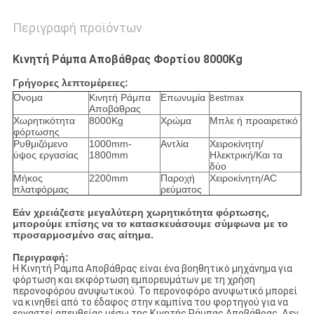
Περιγραφή προϊόντων
Κινητή Ράμπα Αποβάθρας Φορτίου 8000Kg
Γρήγορες λεπτομέρειες:
Όνομα
Κινητή Ράμπα
Επωνυμία
Bestmax
Αποβάθρας
Χωρητικότητα
8000Kg
Χρώμα
Μπλε ή προαιρετικό
φόρτωσης
Ρυθμιζόμενο
1000mm-
Αντλία
Χειροκίνητη/
ύψος εργασίας
1800mm
Ηλεκτρική/Και τα
δύο
Μήκος
2200mm
Παροχή
Χειροκίνητη/AC
πλατφόρμας
ρεύματος
Εάν χρειάζεστε μεγαλύτερη χωρητικότητα φόρτωσης,
μπορούμε επίσης να το κατασκευάσουμε σύμφωνα με το
προσαρμοσμένο σας αίτημα.
Περιγραφή:
Η Κινητή Ράμπα Αποβάθρας είναι ένα βοηθητικό μηχάνημα για
φόρτωση και εκφόρτωση εμπορευμάτων με τη χρήση
περονοφόρου ανυψωτικού. Το περονοφόρο ανυψωτικό μπορεί
να κινηθεί από το έδαφος στην καμπίνα του φορτηγού για να
εργαστεί απευθείας μέσω της Κινητής Ράμπας Αποβάθρας. Δεν