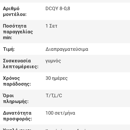
Αριθμό
DCQY 8-0,8
ΈΛΕΓΧΟΣ
μοντέλου:
ΠΟΙΌΤΗΤΑΣ
Ποσότητα
1 Σετ
παραγγελίας
min:
ΕΠΙΚΟΙΝΩΝΉΣΤΕ
Τιμή:
Διαπραγματεύσιμα
ΜΑΖΊ
ΜΑΣ
Συσκευασία
γυμνός
λεπτομέρειες:
Χρόνος
30 ημέρες
ΕΙΔΉΣΕΙΣ
παράδοσης:
Όροι
T/T,L/C
ΖΗΤΉΣΤΕ
πληρωμής:
ΜΙΑ
Δυνατότητα
100 σετ/μήνα
ΠΡΟΣΦΟΡΆ
προσφοράς: