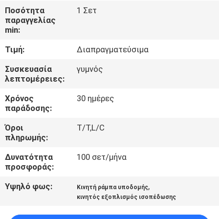
Ποσότητα
1 Σετ
παραγγελίας
ΈΛΕΓΧΟΣ
min:
ΠΟΙΌΤΗΤΑΣ
Τιμή:
Διαπραγματεύσιμα
ΕΠΙΚΟΙΝΩΝΉΣΤΕ
Συσκευασία
γυμνός
λεπτομέρειες:
ΜΑΖΊ
Χρόνος
30 ημέρες
ΜΑΣ
παράδοσης:
Όροι
T/T,L/C
ΕΙΔΉΣΕΙΣ
πληρωμής:
Δυνατότητα
100 σετ/μήνα
ΖΗΤΉΣΤΕ
προσφοράς:
ΜΙΑ
Υψηλό φως:
,
Κινητή ράμπα υποδομής
ΠΡΟΣΦΟΡΆ
κινητός εξοπλισμός ισοπέδωσης