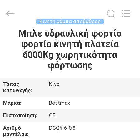
CHENLIFT
(SUZHOU)
MACHINERY
CO
LTD.
Κινητή ράμπα αποβάθρας
All
Rights
Reserved.
Μπλε υδραυλική φορτίο
ΣΠΊΤΙ
φορτίο κινητή πλατεία
ΠΡΟΪΌΝΤΑ
6000Kg χωρητικότητα
φόρτωσης
ΣΧΕΤΙΚΆ
ΜΕ
Τόπος
Κίνα
καταγωγής:
ΕΜΆΣ
Μάρκα:
Bestmax
ΕΠΙΣΚΈΨΕΙΣ
Πιστοποίηση:
CE
ΣΤΟ
Αριθμό
DCQY 6-0,8
ΕΡΓΟΣΤΆΣΙΟ
μοντέλου: