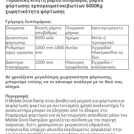
Υδραυλική κινητή ράμπα αποβάθρας ράμπα
φόρτωσης εμπορευματοκιβωτίων 6000Kg
χωρητικότητα φόρτωσης
Γρήγορη λεπτομέρεια:
Ονομασία
Κινητή ράμπα
Ονομασία
Καλύτερο μέγιστο
αποβάθρας
μάρκας
Δυνατότητα
6000 κιλά
Χρώμα
Μπλε ή
φόρτωσης
προαιρετικό
Ρυθμίσιμο
1000 mm-1800
Αντλία
Εγχειρίδιο/
ύψος εργασίας
mm
Ηλεκτρικό/Και τα
δύο
Διάστημα
2200 mm
Ηλεκτρική
Εγχειρίδιο /
πλατφόρμας
τροφοδοσία
εναλλακτικός
Αν χρειάζεστε μεγαλύτερη χωρητικότητα φόρτωσης,
μπορούμε επίσης να το κάνουμε ανάλογα με το δικό σας
αίτημα.
Περιγραφή:
Η Mobile Dock Ramp είναι βοηθητική μηχανή για φόρτωση και
εκφόρτωση φορτίου με συντονισμένη χρήση ανελκυστήρα.Το
ανελκυστήρα μπορεί να οδηγήσει από το έδαφος στο
διαμέρισμα φορτηγού για να λειτουργήσει απευθείας μέσω του
Mobile Dock RampΔεν χρειάζεται σύνδεση με την παροχή
ενέργειας, διότι χρησιμοποιεί χειροκίνητη υδραυλική
ενέργεια.Και υπάρχει αλυσίδα κλειδώματος ασφαλείας στην