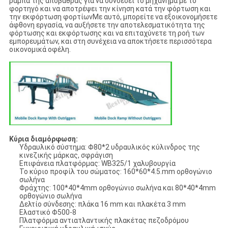
ράμπα της αποβάθρας για να συνδέσει το μηχάνημα με το
φορτηγό και να αποτρέψει την κίνηση κατά την φόρτωση και
την εκφόρτωση φορτίωνΜε αυτό, μπορείτε να εξοικονομήσετε
άφθονη εργασία, να αυξήσετε την αποτελεσματικότητα της
φόρτωσης και εκφόρτωσης και να επιταχύνετε τη ροή των
εμπορευμάτων, και στη συνέχεια να αποκτήσετε περισσότερα
οικονομικά οφέλη.
Κύρια διαμόρφωση:
Υδραυλικό σύστημα: Φ80*2 υδραυλικός κύλινδρος της
κινεζικής μάρκας, σφράγιση
Επιφάνεια πλατφόρμας: WB325/1 χαλυβουργία
Το κύριο προφίλ του σώματος: 160*60*4.5.mm ορθογώνιο
σωλήνα
Φράχτης: 100*40*4mm ορθογώνιο σωλήνα και 80*40*4mm
ορθογώνιο σωλήνα
Δελτίο σύνδεσης: πλάκα 16 mm και πλακέτα 3 mm
Ελαστικό Φ500-8
Πλατφόρμα αντιατλαντικής πλακέτας πεζοδρόμου