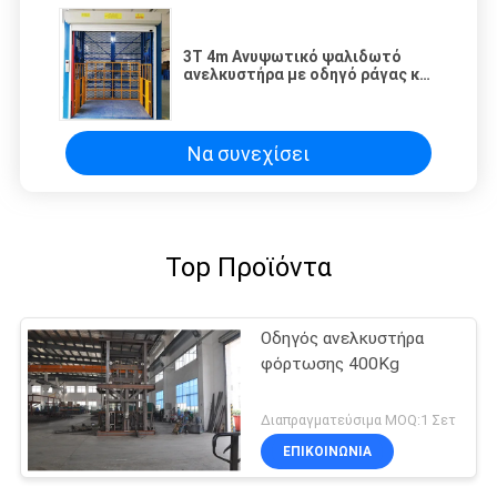
3T 4m Ανυψωτικό ψαλιδωτό
ανελκυστήρα με οδηγό ράγας και
κουμπί διακοπής έκτακτης
ανάγκης για εμπορεύματα
Να συνεχίσει
Top Προϊόντα
Οδηγός ανελκυστήρα
φόρτωσης 400Kg
Διαπραγματεύσιμα MOQ:1 Σετ
ΕΠΙΚΟΙΝΩΝΙΑ