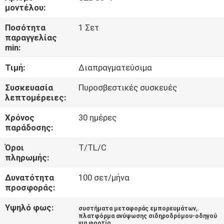
μοντέλου:
ΈΛΕΓΧΟΣ
Ποσότητα
1 Σετ
παραγγελίας
ΠΟΙΌΤΗΤΑΣ
min:
Τιμή:
Διαπραγματεύσιμα
ΕΠΙΚΟΙΝΩΝΉΣΤΕ
ΜΑΖΊ
Συσκευασία
Πυροσβεστικές συσκευές
λεπτομέρειες:
ΜΑΣ
Χρόνος
30 ημέρες
παράδοσης:
ΕΙΔΉΣΕΙΣ
Όροι
T/TL/C
πληρωμής:
ΖΗΤΉΣΤΕ
Δυνατότητα
100 σετ/μήνα
ΜΙΑ
προσφοράς:
ΠΡΟΣΦΟΡΆ
Υψηλό φως:
,
συστήματα μεταφοράς εμπορευμάτων
πλατφόρμα ανύψωσης σιδηροδρόμου-οδηγού
για φορτίο