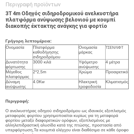
Περιγραφή προϊόντων
3T 4m Οδηγός σιδηροδρομικού ανελκυστήρα
πλατφόρμα ανύψωσης βελονιού με κουμπί
διακοπής έκτακτης ανάγκης για φορτίο
Γρήγορη λεπτομέρεια:
Ονομασία
Πλατφόρμα
Ονομασία
ΤΣΕΝΛΙΦΤ
καθοδήγησης
μάρκας
σιδηροδρόμου
Δυνατότητα
3000 κιλά
Υψόμετρο
4 μέτρα
φόρτωσης
ανύψωσης
Μέγεθος
2*2,5m
Χρώμα
Προαιρετικό
πλατφόρμας
Δύναμη
4.0Kw
Ηλεκτρική
Κλιματισμός
ανύψωσης
τροφοδοσία
Περιγραφή:
Ο ανελκυστήρας οδηγού σιδηροδρόμου ως ιδανικός εξοπλισμός
μεταφοράς φορτίου χρησιμοποιείται κυρίως για τη μεταφορά
φορτίου μεταξύ διαφορετικών ορόφων, εξοπλισμένος με
αλληλεπιδραστική αλυσίδα κατά της πτώσης, προστασία από
υπερφόρτωση,Τα κουμπιά ελέγχου είναι διαθέσιμα σε κάθε όροφο