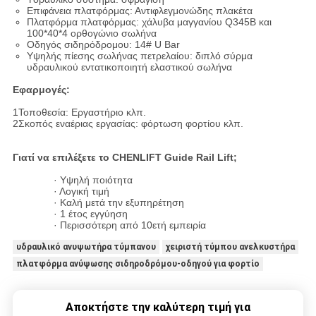
Επιφάνεια πλατφόρμας: Αντιφλεγμονώδης πλακέτα
Πλατφόρμα πλατφόρμας: χάλυβα μαγγανίου Q345B και
100*40*4 ορθογώνιο σωλήνα
Οδηγός σιδηρόδρομου: 14# U Bar
Υψηλής πίεσης σωλήνας πετρελαίου: διπλό σύρμα
υδραυλικού εντατικοποιητή ελαστικού σωλήνα
Εφαρμογές:
1Τοποθεσία: Εργαστήριο κλπ.
2Σκοπός εναέριας εργασίας: φόρτωση φορτίου κλπ.
Γιατί να επιλέξετε το CHENLIFT Guide Rail Lift;
· Υψηλή ποιότητα
· Λογική τιμή
· Καλή μετά την εξυπηρέτηση
· 1 έτος εγγύηση
· Περισσότερη από 10ετή εμπειρία
υδραυλικό ανυψωτήρα τύμπανου
χειριστή τύμπου ανελκυστήρα
πλατφόρμα ανύψωσης σιδηροδρόμου-οδηγού για φορτίο
Αποκτήστε την καλύτερη τιμή για