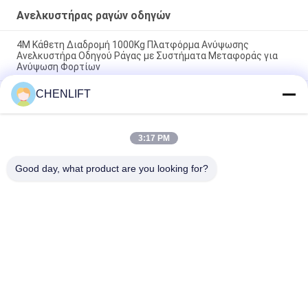
Ανελκυστήρας ραγών οδηγών
4M Κάθετη Διαδρομή 1000Kg Πλατφόρμα Ανύψωσης
Ανελκυστήρα Οδηγού Ράγας με Συστήματα Μεταφοράς για
Ανύψωση Φορτίων
CHENLIFT
3T 4m Ανυψωτικό ψαλιδωτό ανελκυστήρα με οδηγό ράγας
και κουμπί διακοπής έκτακτης ανάγκης για εμπορεύματα
Αποταμίευση χώρου 4M Υψόμετρο ανύψωσης 2000Kg
3:17 PM
χωρητικότητα φόρτωσης Οδηγός Σιδηροδρομικός
ανελκυστήρας για εργοστάσιο χάλυβα
Good day, what product are you looking for?
Λαϊκή κατηγορία
Όλα
Υδραυλική 
Αυτοκινούμενος 
Πλατφόρμα 
Ανελκυστήρας 
Ανύψωσης
Ψαλιδιού
Κινητός 
Μίνι Ανελκυστήρας 
Ανελκυστήρας 
Ψαλιδιού
Ψαλιδιού