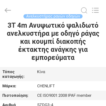
CHENLIFT
(SUZHOU)
MACHINERY
CO
LTD.
Ανελκυστήρας ραγών οδηγών
All
Rights
Reserved.
3T 4m Ανυψωτικό ψαλιδωτό
ΣΠΊΤΙ
ανελκυστήρα με οδηγό ράγας
ΠΡΟΪΌΝΤΑ
και κουμπί διακοπής
έκτακτης ανάγκης για
ΣΧΕΤΙΚΆ
εμπορεύματα
ΜΕ
ΕΜΆΣ
Τόπος
Κίνα
καταγωγής:
ΕΠΙΣΚΈΨΕΙΣ
Μάρκα:
CHENLIFT
ΣΤΟ
Πιστοποίηση:
CE ISO9001:2008 IPAF member
ΕΡΓΟΣΤΆΣΙΟ
Αριθμό
SZDG3-4