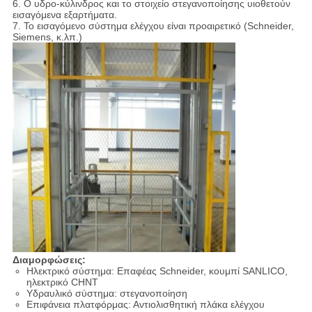
6. Ο υδρο-κύλινδρος και το στοιχείο στεγανοποίησης υιοθετούν
εισαγόμενα εξαρτήματα.
7. Το εισαγόμενο σύστημα ελέγχου είναι προαιρετικό (Schneider,
Siemens, κ.λπ.)
Διαμορφώσεις:
Ηλεκτρικό σύστημα: Επαφέας Schneider, κουμπί SANLICO,
ηλεκτρικό CHNT
Υδραυλικό σύστημα: στεγανοποίηση
Επιφάνεια πλατφόρμας: Αντιολισθητική πλάκα ελέγχου