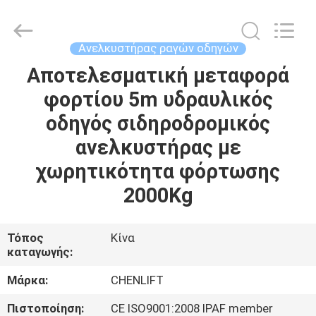
CHENLIFT
(SUZHOU)
MACHINERY
CO
LTD.
Ανελκυστήρας ραγών οδηγών
All
Rights
Reserved.
Αποτελεσματική μεταφορά
ΣΠΊΤΙ
φορτίου 5m υδραυλικός
ΠΡΟΪΌΝΤΑ
οδηγός σιδηροδρομικός
ανελκυστήρας με
ΣΧΕΤΙΚΆ
χωρητικότητα φόρτωσης
ΜΕ
2000Kg
ΕΜΆΣ
Τόπος
Κίνα
καταγωγής:
ΕΠΙΣΚΈΨΕΙΣ
ΣΤΟ
Μάρκα:
CHENLIFT
ΕΡΓΟΣΤΆΣΙΟ
Πιστοποίηση:
CE ISO9001:2008 IPAF member