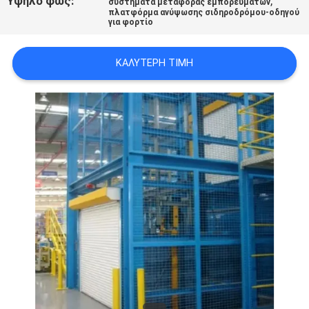
Υψηλό φως:
,
συστήματα μεταφοράς εμπορευμάτων
SITEMAP
πλατφόρμα ανύψωσης σιδηροδρόμου-οδηγού
για φορτίο
ΠΟΛΙΤΙΚΉ
ΚΑΛΎΤΕΡΗ ΤΙΜΉ
ΑΠΟΡΡΉΤΟΥ