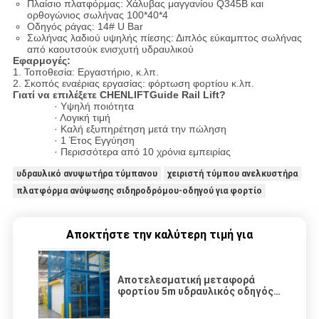
Πλαίσιο πλατφόρμας: Χάλυβας μαγγανίου Q345B και
ορθογώνιος σωλήνας 100*40*4
Οδηγός ράγας: 14# U Bar
Σωλήνας λαδιού υψηλής πίεσης: Διπλός εύκαμπτος σωλήνας
από καουτσούκ ενισχυτή υδραυλικού
Εφαρμογές:
1. Τοποθεσία: Εργαστήριο, κ.λπ.
2. Σκοπός εναέριας εργασίας: φόρτωση φορτίου κ.λπ.
Γιατί να επιλέξετε CHENLIFTGuide Rail Lift?
· Υψηλή ποιότητα
· Λογική τιμή
· Καλή εξυπηρέτηση μετά την πώληση
· 1 Έτος Εγγύηση
· Περισσότερα από 10 χρόνια εμπειρίας
υδραυλικό ανυψωτήρα τύμπανου
χειριστή τύμπου ανελκυστήρα
πλατφόρμα ανύψωσης σιδηροδρόμου-οδηγού για φορτίο
Αποκτήστε την καλύτερη τιμή για
Αποτελεσματική μεταφορά
φορτίου 5m υδραυλικός οδηγός
σιδηροδρομικός ανελκυστήρας
με χωρητικότητα φόρτωσης