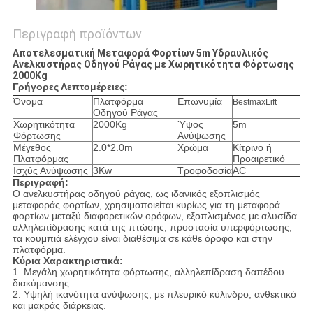
Περιγραφή προϊόντων
Αποτελεσματική Μεταφορά Φορτίων 5m Υδραυλικός
Ανελκυστήρας Οδηγού Ράγας με Χωρητικότητα Φόρτωσης
2000Kg
Γρήγορες Λεπτομέρειες:
Όνομα
Πλατφόρμα
Επωνυμία
BestmaxLift
Οδηγού Ράγας
Χωρητικότητα
2000Kg
Ύψος
5m
Φόρτωσης
Ανύψωσης
Μέγεθος
2.0*2.0m
Χρώμα
Κίτρινο ή
Πλατφόρμας
Προαιρετικό
Ισχύς Ανύψωσης
3Kw
Τροφοδοσία
AC
Περιγραφή:
Ο ανελκυστήρας οδηγού ράγας, ως ιδανικός εξοπλισμός
μεταφοράς φορτίων, χρησιμοποιείται κυρίως για τη μεταφορά
φορτίων μεταξύ διαφορετικών ορόφων, εξοπλισμένος με αλυσίδα
αλληλεπίδρασης κατά της πτώσης, προστασία υπερφόρτωσης,
τα κουμπιά ελέγχου είναι διαθέσιμα σε κάθε όροφο και στην
πλατφόρμα.
Κύρια Χαρακτηριστικά:
1. Μεγάλη χωρητικότητα φόρτωσης, αλληλεπίδραση δαπέδου
διακύμανσης.
2. Υψηλή ικανότητα ανύψωσης, με πλευρικό κύλινδρο, ανθεκτικό
και μακράς διάρκειας.