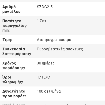
Αριθμό
SZDG2-5
ΈΛΕΓΧΟΣ
μοντέλου:
ΠΟΙΌΤΗΤΑΣ
Ποσότητα
1 Σετ
παραγγελίας
min:
ΕΠΙΚΟΙΝΩΝΉΣΤΕ
Τιμή:
Διαπραγματεύσιμα
ΜΑΖΊ
ΜΑΣ
Συσκευασία
Πυροσβεστικές συσκευές
λεπτομέρειες:
Χρόνος
30 ημέρες
ΕΙΔΉΣΕΙΣ
παράδοσης:
Όροι
T/TL/C
ΖΗΤΉΣΤΕ
πληρωμής:
ΜΙΑ
Δυνατότητα
100 σετ/μήνα
ΠΡΟΣΦΟΡΆ
προσφοράς: