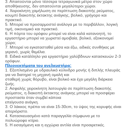
3. Απαιτούνται μόνο τέσσερα τετραγωνικά μέτρα στον χώρο
αποθήκευσης, δεν απαιτούνται μεγαλύτεροι χώροι.
4. Χειροκίνητη χαμήλωση σε περίπτωση διακοπής ρεύματος,
κουμπί διακοπής έκτακτης ανάγκης, βολικό, γρήγορο και
πρακτικό.
5. Μπορεί να προσαρμοστεί ανάλογα με το περιβάλλον, λογική
τιμή, οικονομικό και πρακτικό.
6. Η πόρτα του ορόφου μπορεί να είναι καλά κατανοητή, το
εργαστήριο μπορεί να χωριστεί αμοιβαία, βολικό, εξοικονομεί
χώρο;
7. Μπορεί να εγκατασταθεί μέσα και έξω, ειδικές συνθήκες με
γερανό, χωρίς θεμέλια.
8. Ειδικά κατάλληλο για εργαστήριο χαλύβδινων κατασκευών 2-3
ορόφων.
Πλεονεκτήματα του ανελκυστήρα:
1. Εξοπλισμένο με υδραυλικό κύλινδρο μονής ή διπλής πλευράς
για να διατηρεί τη μηχανή ομαλή και
σταθερή χωρίς θόρυβο, είναι βολικό και έχει μεγάλη διάρκεια
ζωής.
2. Ασφαλής χειροκίνητη λειτουργία σε περίπτωση διακοπής
ρεύματος, η διακοπή έκτακτης ανάγκης μπορεί να προσφέρει
προστασία όταν συμβεί κάποια
επείγουσα ανάγκη.
3. Ο λάκκος πρέπει να είναι 15-30cm, το ύψος της κορυφής είναι
απεριόριστο.
4. Κατασκευασμένο κατά παραγγελία σύμφωνα με το
πολυώροφο κτίριο.
5. Η εισαγόμενη και η εγχώρια αντλία είναι προαιρετικές.