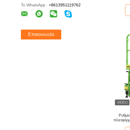
Το WhatsApp :
+8613951119762
Επικοινωνία
Ρυθμίσ
πλατφόρμ