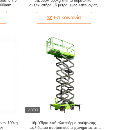
ψωσης 7,5
ΑΕ380V 500kg Κινητό υδραυλικό
1000mm
ανελκυστήρα 16 μέτρα ύψος λειτουργίας
Επικοινωνία
ήρων 100kg
16μ Υδραυλική πλατφόρμα ανύψωσης
ων
ψαλιδωτού ανυψωτικού μηχανήματος με