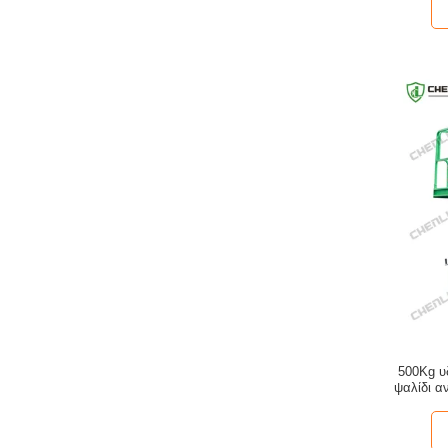
500Kg υ
ψαλίδι α