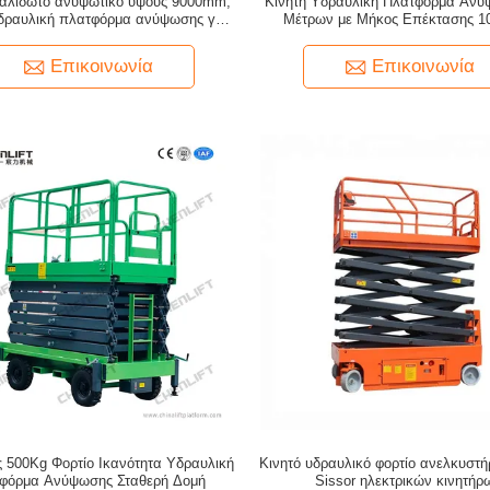
ψαλιδωτό ανυψωτικό ύψους 9000mm,
Κινητή Υδραυλική Πλατφόρμα Ανύ
υδραυλική πλατφόρμα ανύψωσης για
Μέτρων με Μήκος Επέκτασης 
καθαρισμό
Επικοινωνία
Επικοινωνία
 500Kg Φορτίο Ικανότητα Υδραυλική
Κινητό υδραυλικό φορτίο ανελκυστ
φόρμα Ανύψωσης Σταθερή Δομή
Sissor ηλεκτρικών κινητήρ