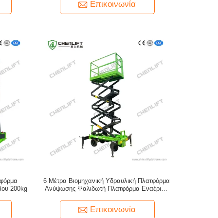
Επικοινωνία
τφόρμα
6 Μέτρα Βιομηχανική Υδραυλική Πλατφόρμα
ίου 200kg
Ανύψωσης Ψαλιδωτή Πλατφόρμα Εναέριας
Εργασίας 1 Τόνου Φορτίο
Επικοινωνία