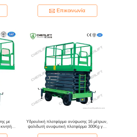
επεκτεινόμενη πλατφόρμα
Επικοινωνία
ης με
Υδραυλική πλατφόρμα ανύψωσης 16 μέτρων,
κινητή
ψαλιδωτή ανυψωτική πλατφόρμα 300Kg για
12m ύψους
εργασία σε ύψος, σε πράσινο χρώμα