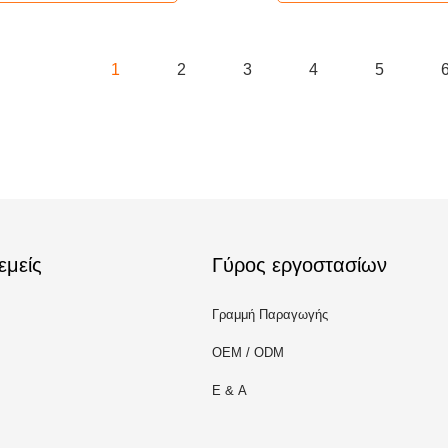
1
2
3
4
5
εμείς
Γύρος εργοστασίων
Γραμμή Παραγωγής
OEM / ODM
Ε & Α