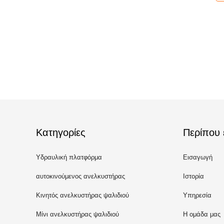
Κατηγορίες
Περίπου 
Υδραυλική πλατφόρμα
Εισαγωγή
ανύψωσης
αυτοκινούμενος ανελκυστήρας
Ιστορία
ψαλιδιού
Κινητός ανελκυστήρας ψαλιδιού
Υπηρεσία
Μίνι ανελκυστήρας ψαλιδιού
Η ομάδα μας