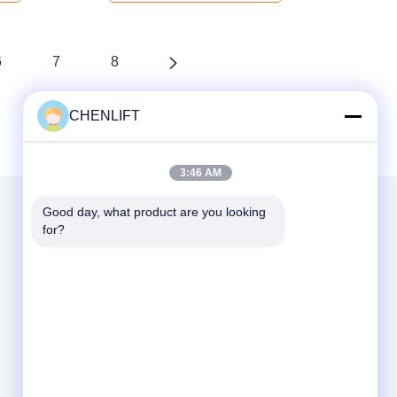
6
7
8
CHENLIFT
3:46 AM
Good day, what product are you looking 
for?
Στείλτε μας μήνυμα