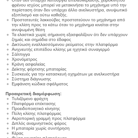
Όταν δεν υπάρχει λειτουργία απελευθέρωσης χειροκίνητου
φρένου ισχύος μπορεί να μετακινήσει το μηχάνημα υπό την
περίσταση όταν δεν υπάρχει άλλο ανελκυστήρα, ανυψωτικό
εξοπλισμό και ούτω καθεξής.
Προστατευτές λακκούβες προστατεύουν το μηχάνημα από
την κλίση προς τα κάτω όταν το μηχάνημα κινείται στην
ανυψωμένη θέση
Τα ελαστικά χωρίς σήμανση εξασφαλίζουν ότι δεν υπάρχουν
ζημιές και σημάδια στο έδαφος
Δικτύωση εναλλασσόμενου ρεύματος στην πλατφόρμα
Ανιχνευτής επιπέδου κλίσης με ηχητικό συναγερμό
Σάλπιγγα
Χρονόμετρος
Κράνη ασφαλείας
Δείκτης φόρτισης μπαταρίας
Συσκευές για την κατασκευή οχημάτων με ανελκυστήρα
Σύστημα διάγνωσης
Εμφάνιση κώδικα σφάλματος
Προαιρετική διαμόρφωση:
Τυλιζόμενο φράχτη
Πλατφόρμα επέκτασης
Προειδοποιητικό κίνησης
Πύλη κλίσης πλατφόρμας
Αεροπορική γραμμή προς πλατφόρμα
Διπλός αναμνηστικός φάρος
Η μπαταρία χωρίς συντήρηση
Κέρας