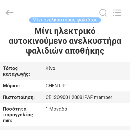
CHENLIFT
(SUZHOU)
MACHINERY
CO
LTD.
Μίνι ανελκυστήρας ψαλιδιού
All
Rights
Reserved.
Μίνι ηλεκτρικό
ΣΠΊΤΙ
αυτοκινούμενο ανελκυστήρα
ΠΡΟΪΌΝΤΑ
ψαλιδιών αποθήκης
ΣΧΕΤΙΚΆ
Τόπος
Κίνα
καταγωγής:
ΜΕ
ΕΜΆΣ
Μάρκα:
CHEN LIFT
Πιστοποίηση:
CE ISO9001:2008 IPAF member
ΕΠΙΣΚΈΨΕΙΣ
Ποσότητα
1 Μονάδα
ΣΤΟ
παραγγελίας
min:
ΕΡΓΟΣΤΆΣΙΟ