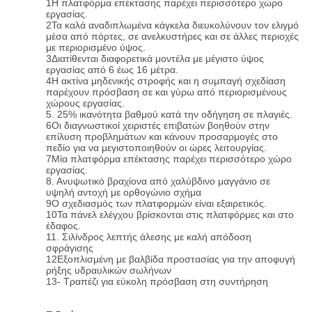
1Η πλατφόρμα επέκτασης παρέχει περισσότερο χώρο
εργασίας.
2Τα καλά αναδιπλωμένα κάγκελα διευκολύνουν τον ελιγμό
μέσα από πόρτες, σε ανελκυστήρες και σε άλλες περιοχές
με περιορισμένο ύψος.
3Διατίθενται διαφορετικά μοντέλα με μέγιστο ύψος
εργασίας από 6 έως 16 μέτρα.
4Η ακτίνα μηδενικής στροφής και η συμπαγή σχεδίαση
παρέχουν πρόσβαση σε και γύρω από περιορισμένους
χώρους εργασίας.
5. 25% ικανότητα βαθμού κατά την οδήγηση σε πλαγιές.
6Οι διαγνωστικοί χειριστές επιβατών βοηθούν στην
επίλυση προβλημάτων και κάνουν προσαρμογές στο
πεδίο για να μεγιστοποιηθούν οι ώρες λειτουργίας.
7Μία πλατφόρμα επέκτασης παρέχει περισσότερο χώρο
εργασίας.
8. Ανυψωτικό βραχίονα από χαλύβδινο μαγγάνιο σε
υψηλή αντοχή με ορθογώνιο σχήμα
9Ο σχεδιασμός των πλατφορμών είναι εξαιρετικός.
10Τα πάνελ ελέγχου βρίσκονται στις πλατφόρμες και στο
έδαφος.
11. Σιλίνδρος λεπτής άλεσης με καλή απόδοση
σφράγισης
12Εξοπλισμένη με βαλβίδα προστασίας για την αποφυγή
ρήξης υδραυλικών σωλήνων
13- Τραπέζι για εύκολη πρόσβαση στη συντήρηση