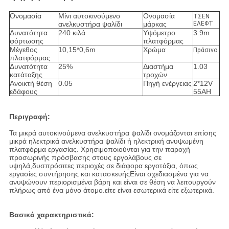
Ονομασία
Μίνι αυτοκινούμενο
Ονομασία
ΤΣΕΝ
ανελκυστήρα ψαλίδι
μάρκας
ΕΛΕΦΤ
Δυνατότητα
240 κιλά
Υψόμετρο
3.9m
φόρτωσης
πλατφόρμας
Μέγεθος
10,15*0,6m
Χρώμα
Πράσινο
πλατφόρμας
Δυνατότητα
25%
Διαστήμα
1.03
κατάταξης
τροχών
Ανοικτή θέση
0.05
Πηγή ενέργειας
2*12V
εδάφους
55AH
Περιγραφή:
Τα μικρά αυτοκινούμενα ανελκυστήρα ψαλίδι ονομάζονται επίσης
μικρά ηλεκτρικά ανελκυστήρα ψαλίδι ή ηλεκτρική ανυψωμένη
πλατφόρμα εργασίας. Χρησιμοποιούνται για την παροχή
προσωρινής πρόσβασης στους εργολάβους σε
υψηλά,δυσπρόσιτες περιοχές σε διάφορα εργοτάξια, όπως
εργασίες συντήρησης και κατασκευήςΕίναι σχεδιασμένα για να
ανυψώνουν περιορισμένα βάρη και είναι σε θέση να λειτουργούν
πλήρως από ένα μόνο άτομο.είτε είναι εσωτερικά είτε εξωτερικά.
Βασικά χαρακτηριστικά: