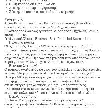
Φώτα εργασίας πλατφόρμας
Πύλη κλειδαριού τύπου κλειδίς
Σύστημα κατά της σύγκρουσης
Σύστημα στάσης προστασίας της κεφαλής
Εφαρμογές:
1Τοποθεσία: Εργαστήριο, θέατρο, νοσοκομείο, βιβλιοθήκη,
εστιατόριο, αίθουσα εκθέσεων ξενοδοχείων κλπ.
2Σκοπός της εναέριας εργασίας: συντήρηση μηχανών, βάψιμο,
καθαρισμός κλπ.
Γιατί να επιλέξετε το Bestmax Self- Propelled Scissor Lift;
Πολύ πιο ήσυχα.
Όλες οι σειρές Bestmax MX υιοθετούν υψηλής απόδοσης
μπαταρία, χωρίς ρύπανση και χωρίς εκπομπές, χαμηλή θόρυβος
ηλεκτρική αντλία, μπορεί επίσης να χρησιμοποιηθεί ακόμη και
στην περιοχή των υψηλών περιβαλλοντικών απαιτήσεων,όπως
κτίρια γραφείων, ξενοδοχείο, νοσοκομείο, σχολείο κλπ.
Ευέλικτη λειτουργία
Ο πλήρως αναλογικός έλεγχος του joystick, είτε ανυψώνεται είτε
κινείται, όλα μπορούν εύκολα να λειτουργήσουν στο joystick.
Η σειρά MX έχει δύο είδη ταχύτητας κίνησης για να εξασφαλίσει
την γρήγορη κίνηση και την ασφαλή ανύψωση.Όλα τα
ανελκυστήρες ψαλίδι σειράς MX έχουν παρατεταμένες
πλατφόρμες που κάνει τον χειριστή να πλησιάσει τα σημεία
εργασίας πολύ ευκολότερο και να σπάσει τα εμπόδια χώρου.
Εύκολη συντήρηση
Bestmax MX
- σειρές
όλα τα αυτοκινούμενα ηλεκτρικά
ανελκυστήρα ψαλίδι Bestmax διαθέτουν σύστημα διάγνωσης