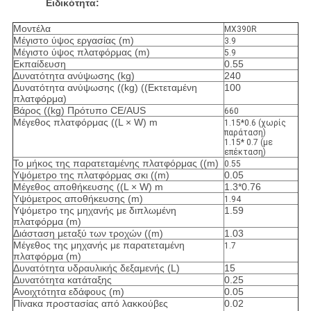
Ειδικότητα:
Μοντέλα
MX390R
Μέγιστο ύψος εργασίας (m)
3.9
Μέγιστο ύψος πλατφόρμας (m)
5.9
Εκπαίδευση
0.55
Δυνατότητα ανύψωσης (kg)
240
Δυνατότητα ανύψωσης ((kg) ((Εκτεταμένη
100
πλατφόρμα)
Βάρος ((kg) Πρότυπο CE/AUS
660
Μέγεθος πλατφόρμας ((L × W) m
1.15*0.6 (χωρίς
παράταση)
1.15* 0.7 (με
επέκταση)
Το μήκος της παρατεταμένης πλατφόρμας ((m)
0.55
Υψόμετρο της πλατφόρμας σκι ((m)
0.05
Μέγεθος αποθήκευσης ((L × W) m
1.3*0.76
Υψόμετρος αποθήκευσης (m)
1.94
Υψόμετρο της μηχανής με διπλωμένη
1.59
πλατφόρμα (m)
Διάσταση μεταξύ των τροχών ((m)
1.03
Μέγεθος της μηχανής με παρατεταμένη
1.7
πλατφόρμα (m)
Δυνατότητα υδραυλικής δεξαμενής (L)
15
Δυνατότητα κατάταξης
0.25
Ανοιχτότητα εδάφους (m)
0.05
Πίνακα προστασίας από λακκούβες
0.02