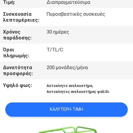
Τιμή:
Διαπραγματεύσιμα
ΈΛΕΓΧΟΣ
Συσκευασία
Πυροσβεστικές συσκευές
λεπτομέρειες:
ΠΟΙΌΤΗΤΑΣ
Χρόνος
30 ημέρες
παράδοσης:
ΕΠΙΚΟΙΝΩΝΉΣΤΕ
Όροι
T/TL/C
ΜΑΖΊ
πληρωμής:
ΜΑΣ
Δυνατότητα
200 μονάδες/μήνα
προσφοράς:
ΕΙΔΉΣΕΙΣ
Υψηλό φως:
,
Αυτοκίνητο ανελκυστήρα
Αυτοκίνητος ανελκυστήρας ψαλίδι
ΖΗΤΉΣΤΕ
ΚΑΛΎΤΕΡΗ ΤΙΜΉ
ΜΙΑ
ΠΡΟΣΦΟΡΆ