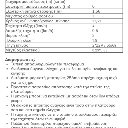
διαχωρισμός εδάφους (m) (κάτω)
Εσωτερική ακτίνα περιστροφής ((m)
0
Εξωτερική ακτίνα στροφής ((m)
1.56
Μέγιστος αριθμός φορτίου
1
Χρόνος ανύψωσης/χρόνος μείωσης
32/21
Ταχύτητα έλξης ((km/h)
4
Ασφαλής ταχύτητα ((km/h)
0.5
Βόρεια κλίση°
3
Πλευρική κλίση°
1.5
Πηγή ισχύος
2*12V / 55Ah
Μέγεθος ελαστικού
0.23*0.08
Διαμορφώσεις:
Τυπική αποσυναρμολογητέα πλατφόρμα
Αναλογικά όργανα ελέγχου για τις λειτουργίες ανύψωσης και
κίνησης
Αυτόματο φορτιστή μπαταρίας 25Amp παρέχει ισχυρή ισχύ
για το όχημα
Προστασία ασφαλείας απόστασης κατά την πτώση της
πλατφόρμας
Η μηχανή μπορεί να κατεβάσει με ασφάλεια όταν δεν υπάρχει
ρεύμα.
Οι διακοπές έκτακτης ανάγκης είναι τόσο στην πλατφόρμα
όσο και στα σημεία ελέγχου.
Η ταχύτητα κίνησης με την οποία ο αποκλεισμός περιορίζει
την ταχύτητα όταν είναι υψηλή
Πολλαπλά δισκοφρένα παρέχουν ομαλή επιβράδυνση