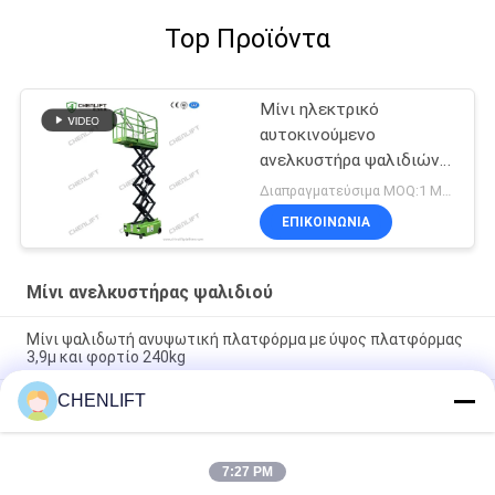
Top Προϊόντα
Μίνι ηλεκτρικό
αυτοκινούμενο
ανελκυστήρα ψαλιδιών
αποθήκης
Διαπραγματεύσιμα MOQ:1 Μονάδα
ΕΠΙΚΟΙΝΩΝΙΑ
Μίνι ανελκυστήρας ψαλιδιού
Μίνι ψαλιδωτή ανυψωτική πλατφόρμα με ύψος πλατφόρμας
3,9μ και φορτίο 240kg
CHENLIFT
Μίνι μοντέλο ψαλιδωτού ανυψωτικού μηχανήματος MX300S
3m 240kg με αυτοκινούμενο μηχανισμό και υδραυλικά
περιστρεφόμενους τροχούς
7:27 PM
MK390 3.9m 240kg Ιδιαίτερη ικανότητα φορτίου Πλατφόρμα