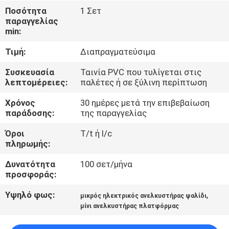
Ποσότητα
1 Σετ
παραγγελίας
ΈΛΕΓΧΟΣ
min:
ΠΟΙΌΤΗΤΑΣ
Τιμή:
Διαπραγματεύσιμα
ΕΠΙΚΟΙΝΩΝΉΣΤΕ
Συσκευασία
Ταινία PVC που τυλίγεται στις
λεπτομέρειες:
παλέτες ή σε ξύλινη περίπτωση
ΜΑΖΊ
Χρόνος
30 ημέρες μετά την επιβεβαίωση
ΜΑΣ
παράδοσης:
της παραγγελίας
Όροι
T/t ή l/c
ΕΙΔΉΣΕΙΣ
πληρωμής:
Δυνατότητα
100 σετ/μήνα
ΖΗΤΉΣΤΕ
προσφοράς:
ΜΙΑ
Υψηλό φως:
,
μικρός ηλεκτρικός ανελκυστήρας ψαλίδι
ΠΡΟΣΦΟΡΆ
μίνι ανελκυστήρας πλατφόρμας