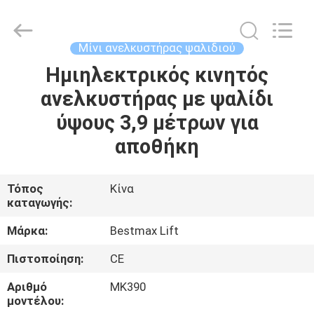
CHENLIFT
(SUZHOU)
MACHINERY
CO
LTD.
Μίνι ανελκυστήρας ψαλιδιού
All
Rights
Reserved.
Ημιηλεκτρικός κινητός
ΣΠΊΤΙ
ανελκυστήρας με ψαλίδι
ΠΡΟΪΌΝΤΑ
ύψους 3,9 μέτρων για
αποθήκη
ΣΧΕΤΙΚΆ
ΜΕ
Τόπος
Κίνα
καταγωγής:
ΕΜΆΣ
Μάρκα:
Bestmax Lift
ΕΠΙΣΚΈΨΕΙΣ
Πιστοποίηση:
CE
ΣΤΟ
Αριθμό
MK390
ΕΡΓΟΣΤΆΣΙΟ
μοντέλου: