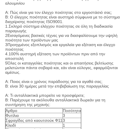
αλουμινίου
Α: Πώς είναι για τον έλεγχο ποιότητας στο εργοστάσιό σας;
Β: Ο έλεγχος ποιότητας είναι αυστηρά σύμφωνα με το σύστημα
διαχείρισης ποιότητας ISO9001.
1.Σκληρό σύστημα ελέγχου ποιότητας σε όλη τη διαδικασία
παραγωγής
2Εισαγόμενες βασικές τέχνες για να διασφαλίσουμε την υψηλή
ποιότητα των προϊόντων μας
3Προηγμένος εξοπλισμός και εργαλεία για εξέταση και έλεγχο
ποιότητας
4.100% αυστηρή εξέταση των προϊόντων πριν από την
αποστολή
5Όλες οι καταγγελίες ποιότητας και οι απαιτήσεις βελτίωσης
μελετώνται πάντα σοβαρά και, εάν είναι εύλογες, εφαρμόζονται
αμέσως.
Α: Ποιος είναι ο χρόνος παράδοσης για τα αγαθά σας;
Β: είναι 30 ημέρες μετά την επιβεβαίωση της παραγγελίας
Α: Τι ανταλλακτικά μπορείτε να προσφέρετε;
Β: Παρέχουμε τα ακόλουθα ανταλλακτικά δωρεάν για τη
συντήρηση της μηχανής:
Άρθρο
Ποσότητα
Φυτίλια
3
Σφραγίδες από καουτσούκ Φ11
3
Κλειδί
1