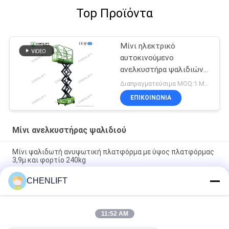
Top Προϊόντα
Μίνι ηλεκτρικό
αυτοκινούμενο
ανελκυστήρα ψαλιδιών
αποθήκης
Διαπραγματεύσιμα MOQ:1 Μονάδα
ΕΠΙΚΟΙΝΩΝΙΑ
Μίνι ανελκυστήρας ψαλιδιού
Μίνι ψαλιδωτή ανυψωτική πλατφόρμα με ύψος πλατφόρμας
3,9μ και φορτίο 240kg
CHENLIFT
Μίνι μοντέλο ψαλιδωτού ανυψωτικού μηχανήματος MX300S
3m 240kg με αυτοκινούμενο μηχανισμό και υδραυλικά
περιστρεφόμενους τροχούς
11:52 AM
MK390 3.9m 240kg Ιδιαίτερη ικανότητα φορτίου Πλατφόρμα
εργασίας ψαλίδις Μίνι Τύπος Κινητό Σήκωμα ψαλίδι