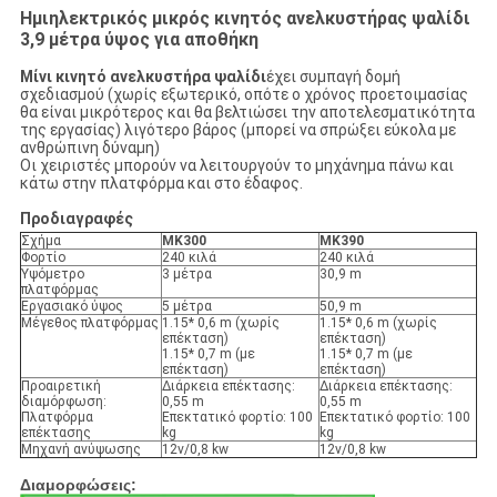
Ημιηλεκτρικός μικρός κινητός ανελκυστήρας ψαλίδι
3,9 μέτρα ύψος για αποθήκη
Μίνι κινητό ανελκυστήρα ψαλίδι
έχει συμπαγή δομή
σχεδιασμού (χωρίς εξωτερικό, οπότε ο χρόνος προετοιμασίας
θα είναι μικρότερος και θα βελτιώσει την αποτελεσματικότητα
της εργασίας) λιγότερο βάρος (μπορεί να σπρώξει εύκολα με
ανθρώπινη δύναμη)
Οι χειριστές μπορούν να λειτουργούν το μηχάνημα πάνω και
κάτω στην πλατφόρμα και στο έδαφος.
Προδιαγραφές
Σχήμα
MK300
MK390
Φορτίο
240 κιλά
240 κιλά
Υψόμετρο
3 μέτρα
30,9 m
πλατφόρμας
Εργασιακό ύψος
5 μέτρα
50,9 m
Μέγεθος πλατφόρμας
1.15* 0,6 m (χωρίς
1.15* 0,6 m (χωρίς
επέκταση)
επέκταση)
1.15* 0,7 m (με
1.15* 0,7 m (με
επέκταση)
επέκταση)
Προαιρετική
Διάρκεια επέκτασης:
Διάρκεια επέκτασης:
διαμόρφωση:
0,55 m
0,55 m
Πλατφόρμα
Επεκτατικό φορτίο: 100
Επεκτατικό φορτίο: 100
επέκτασης
kg
kg
Μηχανή ανύψωσης
12v/0,8 kw
12v/0,8 kw
Διαμορφώσεις: