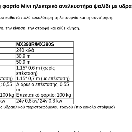
ορτίο Μίνι ηλεκτρικό ανελκυστήρα ψαλίδι με υδρα
υ καθιστά πολύ ευκολότερη τη λειτουργία και τη συντήρηση.
, την κίνηση, την στροφή και κάθε κίνηση.
MX390R/MX390S
240 κιλά
30,9 m
50,9 m
1.15* 0,6 m (χωρίς
επέκταση)
κταση)
1.15* 0,7 m (με επέκταση)
: 0,55
Διάρκεια επέκτασης: 0,55
m
 100 kg
Επεκτατικό φορτίο: 100 kg
 kw
24v 0,8kw/ 24v 0,3 kw
ς υδραυλικού περιστρεφόμενου τροχού (πιο εύκολο στρίψιμο)