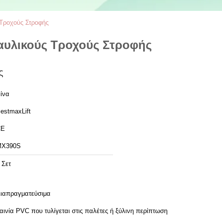
Τροχούς Στροφής
αυλικούς Τροχούς Στροφής
ς
ίνα
estmaxLift
CE
MX390S
 Σετ
ιαπραγματεύσιμα
αινία PVC που τυλίγεται στις παλέτες ή ξύλινη περίπτωση