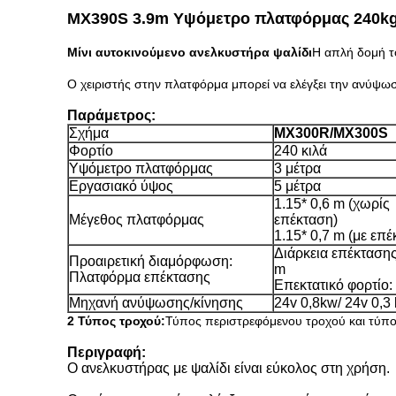
MX390S 3.9m Υψόμετρο πλατφόρμας 240kg φ
Μίνι αυτοκινούμενο ανελκυστήρα ψαλίδι
Η απλή δομή το
Ο χειριστής στην πλατφόρμα μπορεί να ελέγξει την ανύψωση
Παράμετρος:
Σχήμα
MX300R/MX300S
Φορτίο
240 κιλά
Υψόμετρο πλατφόρμας
3 μέτρα
Εργασιακό ύψος
5 μέτρα
1.15* 0,6 m (χωρίς
Μέγεθος πλατφόρμας
επέκταση)
1.15* 0,7 m (με επέ
Διάρκεια επέκτασης
Προαιρετική διαμόρφωση:
m
Πλατφόρμα επέκτασης
Επεκτατικό φορτίο:
Μηχανή ανύψωσης/κίνησης
24v 0,8kw/ 24v 0,3
2 Τύπος τροχού:
Τύπος περιστρεφόμενου τροχού και τύπο
Περιγραφή:
Ο ανελκυστήρας με ψαλίδι είναι εύκολος στη χρήση.