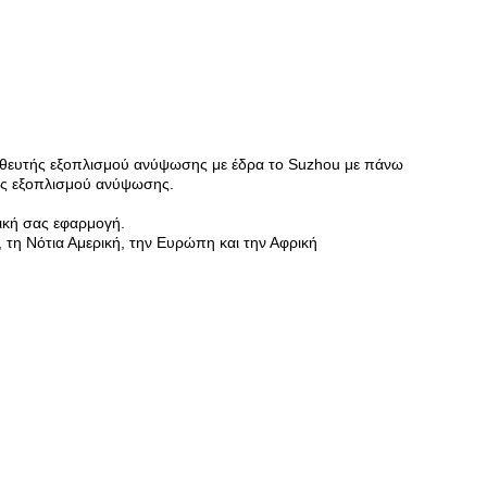
μηθευτής εξοπλισμού ανύψωσης με έδρα το Suzhou με πάνω
σας εξοπλισμού ανύψωσης.
ική σας εφαρμογή.
 τη Νότια Αμερική, την Ευρώπη και την Αφρική