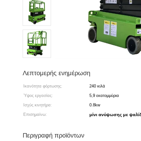
Λεπτομερής ενημέρωση
Ικανότητα φόρτωσης:
240 κιλά
Ύψος εργασίας:
5,9 εκατομμύρια
Ισχύς κινητήρα:
0.8kw
Επισημαίνω:
μίνι ανύψωσης με ψαλίδ
Περιγραφή προϊόντων