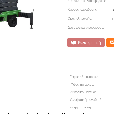
Συσκευασία λεπτομέρειες:
Τ
Χρόνος παράδοσης:
3
Όροι πληρωμής:
L
Δυνατότητα προσφοράς:
1
Καλύτερη τιμή
Ύψος πλατφόρμας:
Ύψος εργασίας:
Συνολικό μέγεθος:
Ανυψωτική μονάδα /
ενεργοποίηση: