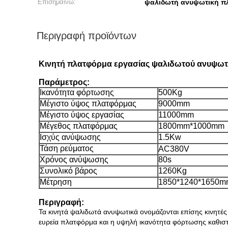
Επισημαίνω:
ψαλιδωτή ανυψωτική π
Περιγραφή προϊόντων
Κινητή πλατφόρμα εργασίας ψαλιδωτού ανυψωτ
Παράμετρος:
Ικανότητα φόρτωσης
500Kg
Μέγιστο ύψος πλατφόρμας
9000mm
Μέγιστο ύψος εργασίας
11000mm
Μέγεθος πλατφόρμας
1800mm*1000mm
Ισχύς ανύψωσης
1.5Kw
Τάση ρεύματος
AC380V
Χρόνος ανύψωσης
80s
Συνολικό βάρος
1260Kg
Μέτρηση
1850*1240*1650m
Περιγραφή:
Τα κινητά ψαλιδωτά ανυψωτικά ονομάζονται επίσης κινητέ
ευρεία πλατφόρμα και η υψηλή ικανότητα φόρτωσης καθιστ