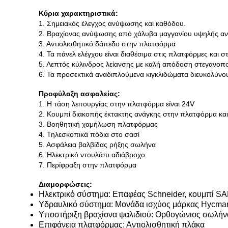
Κύρια χαρακτηριστικά:
1. Σημειακός έλεγχος ανύψωσης και καθόδου.
2. Βραχίονας ανύψωσης από χάλυβα μαγγανίου υψηλής αν
3. Αντιολισθητικό δάπεδο στην πλατφόρμα
4. Τα πάνελ ελέγχου είναι διαθέσιμα στις πλατφόρμες και σ
5. Λεπτός κύλινδρος λείανσης με καλή απόδοση στεγανοπ
6. Τα προσεκτικά αναδιπλούμενα κιγκλιδώματα διευκολύνο
Προφύλαξη ασφαλείας:
1. Η τάση λειτουργίας στην πλατφόρμα είναι 24V
2. Κουμπί διακοπής έκτακτης ανάγκης στην πλατφόρμα κα
3. Βοηθητική χαμήλωση πλατφόρμας
4. Τηλεσκοπικά πόδια στο σασί
5. Ασφάλεια βαλβίδας ρήξης σωλήνα
6. Ηλεκτρικό ντουλάπι αδιάβροχο
7. Περίφραξη στην πλατφόρμα
Διαμορφώσεις:
Ηλεκτρικό σύστημα: Επαφέας Schneider, κουμπί S
Υδραυλικό σύστημα: Μονάδα ισχύος μάρκας Hycma
Υποστήριξη βραχίονα ψαλιδιού: Ορθογώνιος σωλήν
Επιφάνεια πλατφόρμας: Αντιολισθητική πλάκα