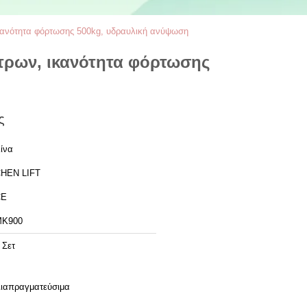
κανότητα φόρτωσης 500kg, υδραυλική ανύψωση
τρων, ικανότητα φόρτωσης
ς
ίνα
HEN LIFT
CE
MK900
 Σετ
ιαπραγματεύσιμα