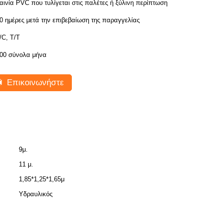
αινία PVC που τυλίγεται στις παλέτες ή ξύλινη περίπτωση
0 ημέρες μετά την επιβεβαίωση της παραγγελίας
/C, T/T
00 σύνολα μήνα
Επικοινωνήστε
9μ.
11 μ.
1,85*1,25*1,65μ
Υδραυλικός