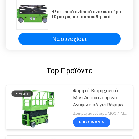
Ηλεκτρικό ανδρικό ανελκυστήρα
10 μέτρα, αυτοπροωθητικό
ανελκυστήρα ψαλίδι MEWP με
επεκτάσιμη πλατφόρμα
Να συνεχίσει
Top Προϊόντα
Φορητό Βιομηχανικό
Μίνι Αυτοκινούμενο
Ανυψωτικό για Βάψιμο
και Καθαρισμό
Διαπραγματεύσιμα MOQ:1 Μονάδα
ΕΠΙΚΟΙΝΩΝΙΑ