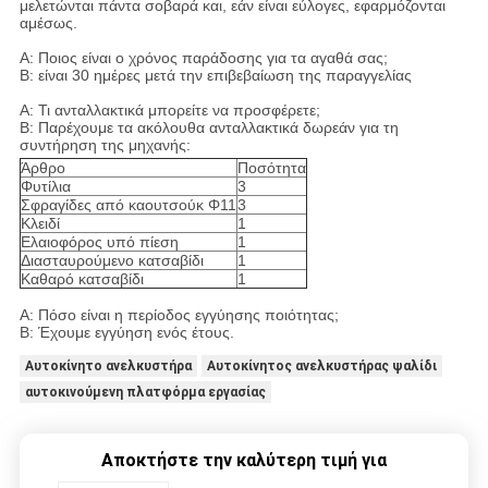
μελετώνται πάντα σοβαρά και, εάν είναι εύλογες, εφαρμόζονται
αμέσως.
Α: Ποιος είναι ο χρόνος παράδοσης για τα αγαθά σας;
Β: είναι 30 ημέρες μετά την επιβεβαίωση της παραγγελίας
Α: Τι ανταλλακτικά μπορείτε να προσφέρετε;
Β: Παρέχουμε τα ακόλουθα ανταλλακτικά δωρεάν για τη
συντήρηση της μηχανής:
Άρθρο
Ποσότητα
Φυτίλια
3
Σφραγίδες από καουτσούκ Φ11
3
Κλειδί
1
Ελαιοφόρος υπό πίεση
1
Διασταυρούμενο κατσαβίδι
1
Καθαρό κατσαβίδι
1
Α: Πόσο είναι η περίοδος εγγύησης ποιότητας;
Β: Έχουμε εγγύηση ενός έτους.
Αυτοκίνητο ανελκυστήρα
Αυτοκίνητος ανελκυστήρας ψαλίδι
αυτοκινούμενη πλατφόρμα εργασίας
Αποκτήστε την καλύτερη τιμή για