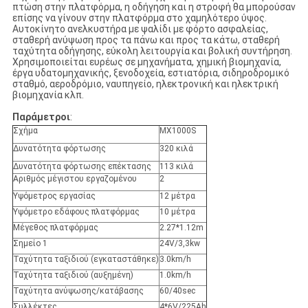
πτώση στην πλατφόρμα, η οδήγηση και η στροφή θα μπορούσαν
επίσης να γίνουν στην πλατφόρμα στο χαμηλότερο ύψος.
Αυτοκίνητο ανελκυστήρα με ψαλίδι με φόρτο ασφαλείας,
σταθερή ανύψωση προς τα πάνω και προς τα κάτω, σταθερή
ταχύτητα οδήγησης, εύκολη λειτουργία και βολική συντήρηση.
Χρησιμοποιείται ευρέως σε μηχανήματα, χημική βιομηχανία,
έργα υδατομηχανικής, ξενοδοχεία, εστιατόρια, σιδηροδρομικό
σταθμό, αεροδρόμιο, ναυπηγείο, ηλεκτρονική και ηλεκτρική
βιομηχανία κλπ.
Παράμετροι
:
Σχήμα
MX1000S
Δυνατότητα φόρτωσης
320 κιλά
Δυνατότητα φόρτωσης επέκτασης
113 κιλά
Αριθμός μέγιστου εργαζομένου
2
Υψόμετρος εργασίας
12 μέτρα
Υψόμετρο εδάφους πλατφόρμας
10 μέτρα
Μέγεθος πλατφόρμας
2.27*1.12m
Σημείο 1
24V/3,3kw
Ταχύτητα ταξιδιού (εγκαταστάθηκε)
3.0km/h
Ταχύτητα ταξιδιού (αυξημένη)
1.0km/h
Ταχύτητα ανύψωσης/κατάβασης
60/40sec
Συλλέκτες
4*6V/225Ah