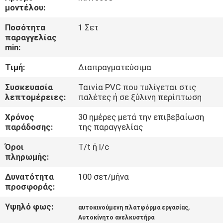
μοντέλου:
ΈΛΕΓΧΟΣ
Ποσότητα
1 Σετ
παραγγελίας
ΠΟΙΌΤΗΤΑΣ
min:
Τιμή:
Διαπραγματεύσιμα
ΕΠΙΚΟΙΝΩΝΉΣΤΕ
ΜΑΖΊ
Συσκευασία
Ταινία PVC που τυλίγεται στις
λεπτομέρειες:
παλέτες ή σε ξύλινη περίπτωση
ΜΑΣ
Χρόνος
30 ημέρες μετά την επιβεβαίωση
παράδοσης:
της παραγγελίας
ΕΙΔΉΣΕΙΣ
Όροι
T/t ή l/c
πληρωμής:
ΖΗΤΉΣΤΕ
Δυνατότητα
100 σετ/μήνα
ΜΙΑ
προσφοράς:
ΠΡΟΣΦΟΡΆ
Υψηλό φως:
,
αυτοκινούμενη πλατφόρμα εργασίας
Αυτοκίνητο ανελκυστήρα