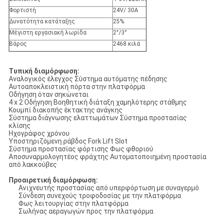
Φορτιστή
24V/ 30A
Δυνατότητα κατάταξης
25%
Μέγιστη εργασιακή λωρίδα
2°/3°
Βάρος
2468 κιλά
Τυπική διαμόρφωση:
Αναλογικός έλεγχος Σύστημα αυτόματης πέδησης
Αυτοαποκλειστική πόρτα στην πλατφόρμα
Οδήγηση όταν σηκώνεται
4 x 2 Οδήγηση Βοηθητική διάταξη χαμηλότερης στάθμης
Κουμπί διακοπής έκτακτης ανάγκης
Σύστημα διάγνωσης ελαττωμάτων Σύστημα προστασίας
κλίσης
Ηχογράφος χρόνου
Υποστηριζόμενη ράβδος Fork Lift Slot
Σύστημα προστασίας φόρτισης Φως φθοριού
Αποσυναρμολογητέος φράχτης Αυτοματοποιημένη προστασία
από λακκούβες
Προαιρετική διαμόρφωση:
Ανιχνευτής προστασίας από υπερφόρτωση με συναγερμό
Σύνδεση συνεχούς τροφοδοσίας με την πλατφόρμα
Φως λειτουργίας στην πλατφόρμα
Σωλήνας αεραγωγών προς την πλατφόρμα