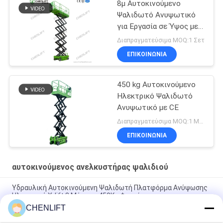
8μ Αυτοκινούμενο
Ψαλιδωτό Ανυψωτικό
για Εργασία σε Ύψος με
Φορτίο 230Kg
Διαπραγματεύσιμα MOQ:1 Σετ
ΕΠΙΚΟΙΝΩΝΙΑ
450 kg Αυτοκινούμενο
Ηλεκτρικό Ψαλιδωτό
Ανυψωτικό με CE
Διαπραγματεύσιμα MOQ:1 Μονάδα
ΕΠΙΚΟΙΝΩΝΙΑ
αυτοκινούμενος ανελκυστήρας ψαλιδιού
Υδραυλική Αυτοκινούμενη Ψαλιδωτή Πλατφόρμα Ανύψωσης
Ηλεκτρική X-lift 8 Μέτρων 450Kg Φορτίο
CHENLIFT
6m ύψος πλατφόρμας αυτοκινούμενο ανελκυστήρα ψαλίδι με