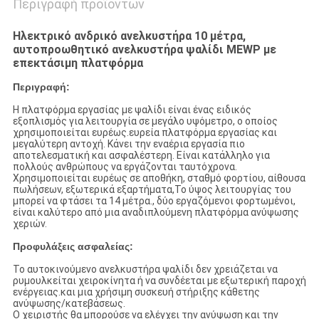
Περιγραφή προϊόντων
Ηλεκτρικό ανδρικό ανελκυστήρα 10 μέτρα,
αυτοπροωθητικό ανελκυστήρα ψαλίδι MEWP με
επεκτάσιμη πλατφόρμα
Περιγραφή:
Η πλατφόρμα εργασίας με ψαλίδι είναι ένας ειδικός
εξοπλισμός για λειτουργία σε μεγάλο υψόμετρο, ο οποίος
χρησιμοποιείται ευρέως.ευρεία πλατφόρμα εργασίας και
μεγαλύτερη αντοχή. Κάνει την εναέρια εργασία πιο
αποτελεσματική και ασφαλέστερη. Είναι κατάλληλο για
πολλούς ανθρώπους να εργάζονται ταυτόχρονα.
Χρησιμοποιείται ευρέως σε αποθήκη, σταθμό φορτίου, αίθουσα
πωλήσεων, εξωτερικά εξαρτήματα,Το ύψος λειτουργίας του
μπορεί να φτάσει τα 14 μέτρα., δύο εργαζόμενοι φορτωμένοι,
είναι καλύτερο από μια αναδιπλούμενη πλατφόρμα ανύψωσης
χεριών.
Προφυλάξεις ασφαλείας:
Το αυτοκινούμενο ανελκυστήρα ψαλίδι δεν χρειάζεται να
ρυμουλκείται χειροκίνητα ή να συνδέεται με εξωτερική παροχή
ενέργειας.και μια χρήσιμη συσκευή στήριξης κάθετης
ανύψωσης/κατεβάσεως.
Ο χειριστής θα μπορούσε να ελέγχει την ανύψωση και την