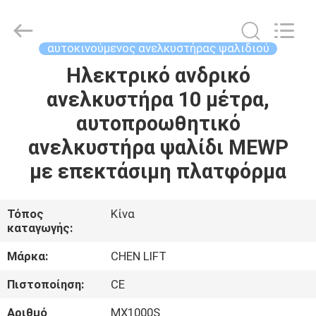
CHENLIFT
(SUZHOU)
MACHINERY
CO
LTD.
αυτοκινούμενος ανελκυστήρας ψαλιδιού
All
Rights
Reserved.
Ηλεκτρικό ανδρικό
ΣΠΊΤΙ
ανελκυστήρα 10 μέτρα,
ΠΡΟΪΌΝΤΑ
αυτοπροωθητικό
ανελκυστήρα ψαλίδι MEWP
ΣΧΕΤΙΚΆ
με επεκτάσιμη πλατφόρμα
ΜΕ
ΕΜΆΣ
Τόπος
Κίνα
καταγωγής:
ΕΠΙΣΚΈΨΕΙΣ
Μάρκα:
CHEN LIFT
ΣΤΟ
Πιστοποίηση:
CE
ΕΡΓΟΣΤΆΣΙΟ
Αριθμό
MX1000S