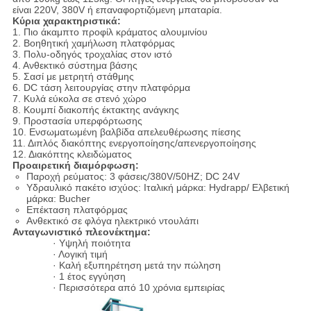
είναι 220V, 380V ή επαναφορτιζόμενη μπαταρία.
Κύρια χαρακτηριστικά:
1. Πιο άκαμπτο προφίλ κράματος αλουμινίου
2. Βοηθητική χαμήλωση πλατφόρμας
3. Πολυ-οδηγός τροχαλίας στον ιστό
4. Ανθεκτικό σύστημα βάσης
5. Σασί με μετρητή στάθμης
6. DC τάση λειτουργίας στην πλατφόρμα
7. Κυλά εύκολα σε στενό χώρο
8. Κουμπί διακοπής έκτακτης ανάγκης
9. Προστασία υπερφόρτωσης
10. Ενσωματωμένη βαλβίδα απελευθέρωσης πίεσης
11. Διπλός διακόπτης ενεργοποίησης/απενεργοποίησης
12. Διακόπτης κλειδώματος
Προαιρετική διαμόρφωση:
Παροχή ρεύματος: 3 φάσεις/380V/50HZ; DC 24V
Υδραυλικό πακέτο ισχύος: Ιταλική μάρκα: Hydrapp/ Ελβετική
μάρκα: Bucher
Επέκταση πλατφόρμας
Ανθεκτικό σε φλόγα ηλεκτρικό ντουλάπι
Ανταγωνιστικό πλεονέκτημα:
· Υψηλή ποιότητα
· Λογική τιμή
· Καλή εξυπηρέτηση μετά την πώληση
· 1 έτος εγγύηση
· Περισσότερα από 10 χρόνια εμπειρίας