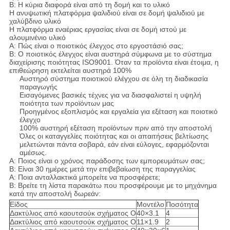
B: Η κύρια διαφορά είναι από τη δομή και το υλικό
Η ανυψωτική πλατφόρμα ψαλιδιού είναι σε δομή ψαλιδιού με
χαλύβδινο υλικό
Η πλατφόρμα εναέριας εργασίας είναι σε δομή ιστού με
αλουμινένιο υλικό
A: Πώς είναι ο ποιοτικός έλεγχος στο εργοστάσιό σας;
B: Ο ποιοτικός έλεγχος είναι αυστηρά σύμφωνα με το σύστημα
διαχείρισης ποιότητας ISO9001. Όταν τα προϊόντα είναι έτοιμα, η
επιθεώρηση εκτελείται αυστηρά 100%
Αυστηρό σύστημα ποιοτικού ελέγχου σε όλη τη διαδικασία
παραγωγής
Εισαγόμενες βασικές τέχνες για να διασφαλιστεί η υψηλή
ποιότητα των προϊόντων μας
Προηγμένος εξοπλισμός και εργαλεία για εξέταση και ποιοτικό
έλεγχο
100% αυστηρή εξέταση προϊόντων πριν από την αποστολή
Όλες οι καταγγελίες ποιότητας και οι απαιτήσεις βελτίωσης
μελετώνται πάντα σοβαρά, εάν είναι εύλογες, εφαρμόζονται
αμέσως.
A: Ποιος είναι ο χρόνος παράδοσης των εμπορευμάτων σας;
B: Είναι 30 ημέρες μετά την επιβεβαίωση της παραγγελίας
A: Ποια ανταλλακτικά μπορείτε να προσφέρετε;
B: Βρείτε τη λίστα παρακάτω που προσφέρουμε με το μηχάνημα
κατά την αποστολή δωρεάν:
Είδος
Μοντέλο
Ποσότητα
Δακτύλιος από καουτσούκ σχήματος O
40×3.1
4
Δακτύλιος από καουτσούκ σχήματος O
11×1.9
2