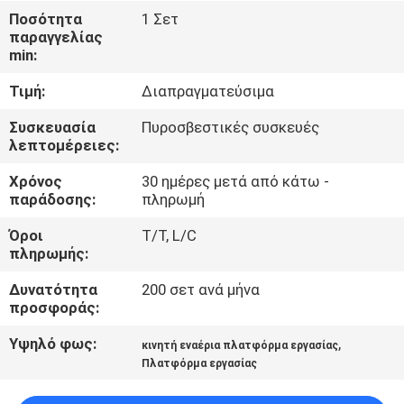
Ποσότητα
1 Σετ
παραγγελίας
ΈΛΕΓΧΟΣ
min:
ΠΟΙΌΤΗΤΑΣ
Τιμή:
Διαπραγματεύσιμα
ΕΠΙΚΟΙΝΩΝΉΣΤΕ
Συσκευασία
Πυροσβεστικές συσκευές
λεπτομέρειες:
ΜΑΖΊ
Χρόνος
30 ημέρες μετά από κάτω -
ΜΑΣ
παράδοσης:
πληρωμή
Όροι
T/T, L/C
ΕΙΔΉΣΕΙΣ
πληρωμής:
Δυνατότητα
200 σετ ανά μήνα
ΖΗΤΉΣΤΕ
προσφοράς:
ΜΙΑ
Υψηλό φως:
,
κινητή εναέρια πλατφόρμα εργασίας
ΠΡΟΣΦΟΡΆ
Πλατφόρμα εργασίας