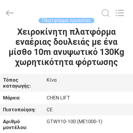
CHENLIFT
(SUZHOU)
MACHINERY
CO
LTD.
Πλατφόρμα εργασίας
All
Rights
Reserved.
Χειροκίνητη πλατφόρμα
ΣΠΊΤΙ
εναέριας δουλειάς με ένα
ΠΡΟΪΌΝΤΑ
μίσθο 10m ανυψωτικό 130Kg
χωρητικότητα φόρτωσης
ΣΧΕΤΙΚΆ
ΜΕ
Τόπος
Κίνα
καταγωγής:
ΕΜΆΣ
Μάρκα:
CHEN LIFT
ΕΠΙΣΚΈΨΕΙΣ
Πιστοποίηση:
CE
ΣΤΟ
Αριθμό
GTWY10-100 (ME1000-1)
ΕΡΓΟΣΤΆΣΙΟ
μοντέλου: