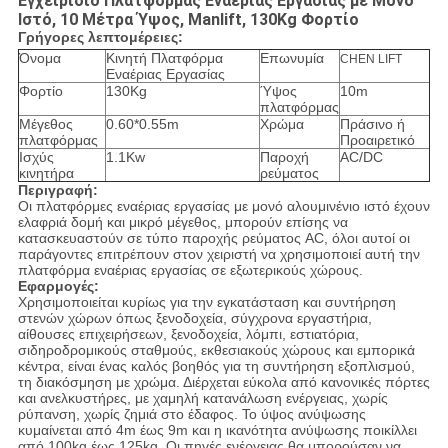
Εγχειρίδιο Πλατφόρμας Εναέριας Εργασίας με Μονό
Ιστό, 10 Μέτρα Ύψος, Manlift, 130Kg Φορτίο
Γρήγορες λεπτομέρειες:
Όνομα
Κινητή Πλατφόρμα
Επωνυμία
CHEN LIFT
Εναέριας Εργασίας
Φορτίο
130Kg
Ύψος
10m
πλατφόρμας
Μέγεθος
0.60*0.55m
Χρώμα
Πράσινο ή
πλατφόρμας
Προαιρετικό
Ισχύς
1.1Kw
Παροχή
AC/DC
κινητήρα
ρεύματος
Περιγραφή:
Οι πλατφόρμες εναέριας εργασίας με μονό αλουμινένιο ιστό έχουν
ελαφριά δομή και μικρό μέγεθος, μπορούν επίσης να
κατασκευαστούν σε τύπο παροχής ρεύματος AC, όλοι αυτοί οι
παράγοντες επιτρέπουν στον χειριστή να χρησιμοποιεί αυτή την
πλατφόρμα εναέριας εργασίας σε εξωτερικούς χώρους.
Εφαρμογές:
Χρησιμοποιείται κυρίως για την εγκατάσταση και συντήρηση
στενών χώρων όπως ξενοδοχεία, σύγχρονα εργαστήρια,
αίθουσες επιχειρήσεων, ξενοδοχεία, λόμπι, εστιατόρια,
σιδηροδρομικούς σταθμούς, εκθεσιακούς χώρους και εμπορικά
κέντρα, είναι ένας καλός βοηθός για τη συντήρηση εξοπλισμού,
τη διακόσμηση με χρώμα. Διέρχεται εύκολα από κανονικές πόρτες
και ανελκυστήρες, με χαμηλή κατανάλωση ενέργειας, χωρίς
ρύπανση, χωρίς ζημιά στο έδαφος. Το ύψος ανύψωσης
κυμαίνεται από 4m έως 9m και η ικανότητα ανύψωσης ποικίλλει
από 100kg έως 125kg. Οι πηγές ενέργειας θα μπορούσαν να