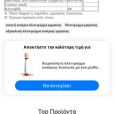
Δακτύλιος από καουτσούκ σχήματος O
40×30×6
1
Γαλλικό κλειδί
1
Κατσαβίδι
4#
1
A: Πόσο διαρκεί η περίοδος εγγύησης ποιότητας;
B: Έχουμε εγγύηση ενός έτους.
κινητή εναέρια πλατφόρμα εργασίας
Πλατφόρμα εργασίας
υδραυλική πλατφόρμα εναέριας εργασίας
Αποκτήστε την καλύτερη τιμή για
Χειροκίνητη πλατφόρμα
εναέριας δουλειάς με ένα μίσθο
10m ανυψωτικό 130Kg
χωρητικότητα φόρτωσης
Να συνεχίσει
Top Προϊόντα