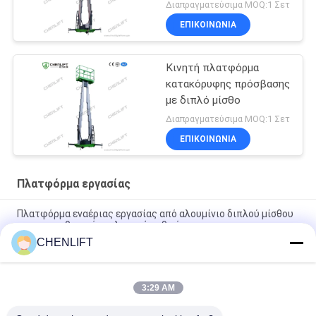
ανύψωση με πλατφόρμα
Διαπραγματεύσιμα MOQ:1 Σετ
επέκτασης
ΕΠΙΚΟΙΝΩΝΙΑ
Κινητή πλατφόρμα
κατακόρυφης πρόσβασης
με διπλό μίσθο
Διαπραγματεύσιμα MOQ:1 Σετ
ΕΠΙΚΟΙΝΩΝΙΑ
Πλατφόρμα εργασίας
Πλατφόρμα εναέριας εργασίας από αλουμίνιο διπλού μίσθου
αυτοπροωθητικό ανελκυστήρα 9 μέτρα
CHENLIFT
10 μέτρα ύψος Πλατφόρμα εναέριας εργασίας διπλού μίσθου
Υδραυλικό κατακόρυφο τραπέζι ανύψωσης
3:29 AM
Εναέριο ανυψωτικό πλατφόρμα αλουμινίου με ύψος
ανύψωσης 14m, ύψος πλατφόρμας τετραπλού ιστού 300Kg