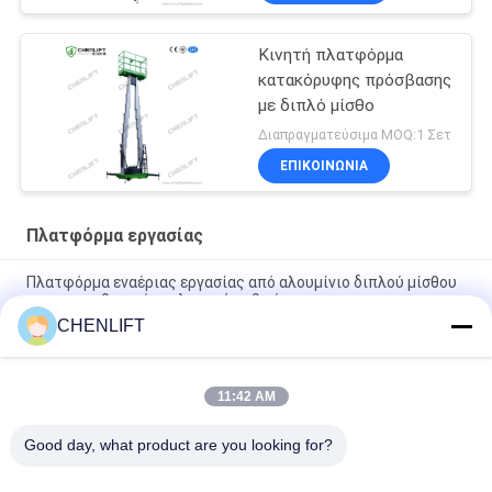
Κινητή πλατφόρμα
κατακόρυφης πρόσβασης
με διπλό μίσθο
Διαπραγματεύσιμα MOQ:1 Σετ
ΕΠΙΚΟΙΝΩΝΙΑ
Πλατφόρμα εργασίας
Πλατφόρμα εναέριας εργασίας από αλουμίνιο διπλού μίσθου
αυτοπροωθητικό ανελκυστήρα 9 μέτρα
CHENLIFT
10 μέτρα ύψος Πλατφόρμα εναέριας εργασίας διπλού μίσθου
Υδραυλικό κατακόρυφο τραπέζι ανύψωσης
11:42 AM
Εναέριο ανυψωτικό πλατφόρμα αλουμινίου με ύψος
ανύψωσης 14m, ύψος πλατφόρμας τετραπλού ιστού 300Kg
Good day, what product are you looking for?
Λαϊκή κατηγορία
Όλα