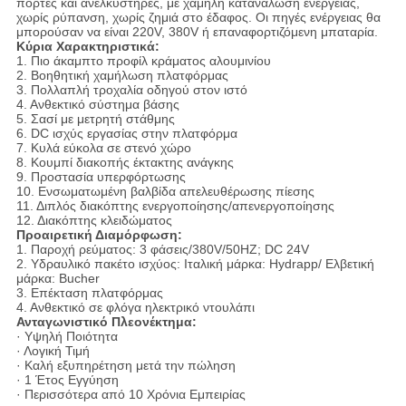
πόρτες και ανελκυστήρες, με χαμηλή κατανάλωση ενέργειας,
χωρίς ρύπανση, χωρίς ζημιά στο έδαφος. Οι πηγές ενέργειας θα
μπορούσαν να είναι 220V, 380V ή επαναφορτιζόμενη μπαταρία.
Κύρια Χαρακτηριστικά:
1. Πιο άκαμπτο προφίλ κράματος αλουμινίου
2. Βοηθητική χαμήλωση πλατφόρμας
3. Πολλαπλή τροχαλία οδηγού στον ιστό
4. Ανθεκτικό σύστημα βάσης
5. Σασί με μετρητή στάθμης
6. DC ισχύς εργασίας στην πλατφόρμα
7. Κυλά εύκολα σε στενό χώρο
8. Κουμπί διακοπής έκτακτης ανάγκης
9. Προστασία υπερφόρτωσης
10. Ενσωματωμένη βαλβίδα απελευθέρωσης πίεσης
11. Διπλός διακόπτης ενεργοποίησης/απενεργοποίησης
12. Διακόπτης κλειδώματος
Προαιρετική Διαμόρφωση:
1. Παροχή ρεύματος: 3 φάσεις/380V/50HZ; DC 24V
2.
Υδραυλικό πακέτο ισχύος: Ιταλική μάρκα: Hydrapp/ Ελβετική
μάρκα: Bucher
3.
Επέκταση πλατφόρμας
4.
Ανθεκτικό σε φλόγα ηλεκτρικό ντουλάπι
Ανταγωνιστικό Πλεονέκτημα:
· Υψηλή Ποιότητα
· Λογική Τιμή
· Καλή εξυπηρέτηση μετά την πώληση
· 1 Έτος Εγγύηση
· Περισσότερα από 10 Χρόνια Εμπειρίας