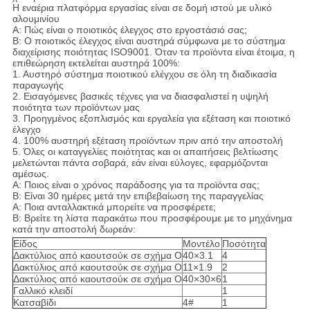
Η εναέρια πλατφόρμα εργασίας είναι σε δομή ιστού με υλικό
αλουμινίου
A: Πώς είναι ο ποιοτικός έλεγχος στο εργοστάσιό σας;
B: Ο ποιοτικός έλεγχος είναι αυστηρά σύμφωνα με το σύστημα
διαχείρισης ποιότητας ISO9001. Όταν τα προϊόντα είναι έτοιμα, η
επιθεώρηση εκτελείται αυστηρά 100%:
1. Αυστηρό σύστημα ποιοτικού ελέγχου σε όλη τη διαδικασία
παραγωγής
2. Εισαγόμενες βασικές τέχνες για να διασφαλιστεί η υψηλή
ποιότητα των προϊόντων μας
3. Προηγμένος εξοπλισμός και εργαλεία για εξέταση και ποιοτικό
έλεγχο
4. 100% αυστηρή εξέταση προϊόντων πριν από την αποστολή
5. Όλες οι καταγγελίες ποιότητας και οι απαιτήσεις βελτίωσης
μελετώνται πάντα σοβαρά, εάν είναι εύλογες, εφαρμόζονται
αμέσως.
A: Ποιος είναι ο χρόνος παράδοσης για τα προϊόντα σας;
B: Είναι 30 ημέρες μετά την επιβεβαίωση της παραγγελίας
A: Ποια ανταλλακτικά μπορείτε να προσφέρετε;
B: Βρείτε τη λίστα παρακάτω που προσφέρουμε με το μηχάνημα
κατά την αποστολή δωρεάν:
Είδος
Μοντέλο
Ποσότητα
Δακτύλιος από καουτσούκ σε σχήμα Ο
40×3.1
4
Δακτύλιος από καουτσούκ σε σχήμα Ο
11×1.9
2
Δακτύλιος από καουτσούκ σε σχήμα Ο
40×30×6
1
Γαλλικό κλειδί
1
Κατσαβίδι
4#
1