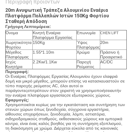
Περιγραφή προϊόντων
20m Ανυψωτική Τράπεζα Αλουμινίου Εναέρια
Πλατφόρμα Πολλαπλών Ιστών 150Kg Φορτίου
Σταθερή Απόδοση
Γρήγορη Λεπτομέρεια:
Όνομα
Κινητή Εναέρια
Επωνυμία
CHEN LIFT
Πλατφόρμα Εργασίας
Χωρητικότητα
150Kg
Ύψος
20m
Φορτίου
Πλατφόρμας
Μέγεθος
1.55*1.10m
Χρώμα
Πράσινο ή
Πλατφόρμας
Προαιρετικό
Ισχύς
2.2Kw/1.1Kw
Παροχή
AC/DC
Κινητήρα
Ρεύματος
Περιγραφή:
Οι Εναέριες Πλατφόρμες Εργασίας Αλουμινίου έχουν ελαφριά
δομή και μικρό μέγεθος, μπορούν επίσης να κατασκευαστούν σε
τύπο παροχής ρεύματος AC, όλοι αυτοί οι
παράγοντεςεπιτρέπουν στον χειριστή να χρησιμοποιήσειαυτήν
την εναέρια πλατφόρμα εργασίαςσε εξωτερικούς χώρους.
Εφαρμογές:
Χρησιμοποιείται κυρίως για την εγκατάσταση και συντήρηση των
στενών χώρων όπως ξενοδοχεία, σύγχρονα εργαστήρια,
αίθουσες επιχειρήσεων, ξενοδοχεία, λόμπι, εστιατόρια,
σιδηροδρομικούς σταθμούς, εκθεσιακούς χώρους και εμπορικά
κέντρα, είναι ένας καλός βοηθός για τη συντήρηση εξοπλισμού,
τη διακόσμηση με χρώμα. Διέρχεται εύκολα από τις κανονικές