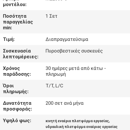
μοντέλου:
ΈΛΕΓΧΟΣ
Ποσότητα
1 Σετ
παραγγελίας
ΠΟΙΌΤΗΤΑΣ
min:
Τιμή:
Διαπραγματεύσιμα
ΕΠΙΚΟΙΝΩΝΉΣΤΕ
ΜΑΖΊ
Συσκευασία
Πυροσβεστικές συσκευές
λεπτομέρειες:
ΜΑΣ
Χρόνος
30 ημέρες μετά από κάτω -
παράδοσης:
πληρωμή
ΕΙΔΉΣΕΙΣ
Όροι
T/T, L/C
πληρωμής:
ΖΗΤΉΣΤΕ
Δυνατότητα
200 σετ ανά μήνα
ΜΙΑ
προσφοράς:
ΠΡΟΣΦΟΡΆ
Υψηλό φως:
,
κινητή εναέρια πλατφόρμα εργασίας
υδραυλική πλατφόρμα εναέριας εργασίας