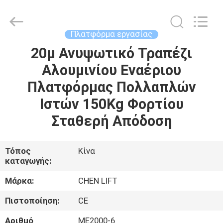
CHENLIFT
(SUZHOU)
MACHINERY
CO
LTD.
Πλατφόρμα εργασίας
All
Rights
Reserved.
20μ Ανυψωτικό Τραπέζι
ΣΠΊΤΙ
Αλουμινίου Εναέριου
ΠΡΟΪΌΝΤΑ
Πλατφόρμας Πολλαπλών
Ιστών 150Kg Φορτίου
ΣΧΕΤΙΚΆ
Σταθερή Απόδοση
ΜΕ
ΕΜΆΣ
Τόπος
Κίνα
καταγωγής:
ΕΠΙΣΚΈΨΕΙΣ
Μάρκα:
CHEN LIFT
ΣΤΟ
Πιστοποίηση:
CE
ΕΡΓΟΣΤΆΣΙΟ
Αριθμό
ΜΕ2000-6