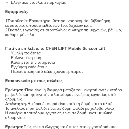
Ελεγκτικό ντουλάπι πυρκαγιάς
Εφαρμογές:
1Τοποθεσία: Εργαστήριο, θέατρο, νοσοκομείο, βιβλιοθήκη,
εστιατόριο, αίθουσα εκθέσεων ξενοδοχείων κλπ.
2Σκοπός εργασίας σε αεροπλάνο: συντήρηση μηχανών, βάψιμο,
καθαρισμός κλπ.
Γιατί να επιλέξετε το CHEN LIFT Mobile Scissor Lift
Υψηλή ποιότητα
Ευλογημένη τιμή
Καλό μετά την υπηρεσία
Εγγύηση ενός έτους
Περισσότερη από δέκα χρόνια εμπειρίας
Επικοινωνία με τους πελάτες
Ερώτηση:
Ποια είναι η διαφορά μεταξύ του κινητού ανελκυστήρα
με ψαλίδι και της κινητής πλατφόρμας εναέριας εργασίας από
αλουμίνιο;
Απάντηση:
Η κύρια διαφορά είναι από τη δομή και το υλικό
Το ανελκυστήρα ψαλίδι είναι σε δομή ψαλίδι με χάλυβα υλικό
Η εναέρια πλατφόρμα εργασίας είναι σε δομή μαστ με υλικό
αλουμινίου
Ερώτηση
Πώς είναι ο έλεγχος ποιότητας στο εργοστάσιό σας;