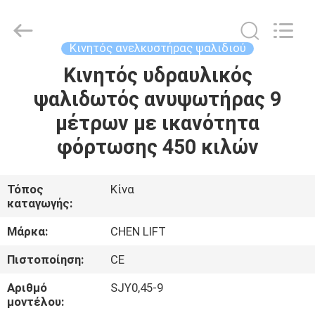
CHENLIFT
(SUZHOU)
MACHINERY
CO
LTD.
Κινητός ανελκυστήρας ψαλιδιού
All
Rights
Reserved.
Κινητός υδραυλικός
ΣΠΊΤΙ
ψαλιδωτός ανυψωτήρας 9
ΠΡΟΪΌΝΤΑ
μέτρων με ικανότητα
φόρτωσης 450 κιλών
ΣΧΕΤΙΚΆ
ΜΕ
Τόπος
Κίνα
καταγωγής:
ΕΜΆΣ
Μάρκα:
CHEN LIFT
ΕΠΙΣΚΈΨΕΙΣ
Πιστοποίηση:
CE
ΣΤΟ
Αριθμό
SJY0,45-9
ΕΡΓΟΣΤΆΣΙΟ
μοντέλου: