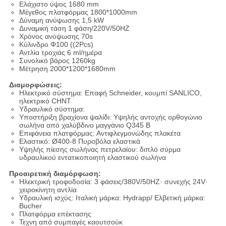
Ελάχιστο ύψος 1680 mm
Μέγεθος πλατφόρμας 1800*1000mm
Δύναμη ανύψωσης 1,5 kW
Δυναμική τάση 1 φάση/220V/50HZ
Χρόνος ανύψωσης 70s
Κύλινδρο Φ100 ((2Pcs)
Αντλία τροχιάς 6 ml/ημέρα
Συνολικό βάρος 1260kg
Μέτρηση 2000*1200*1680mm
Διαμορφώσεις:
Ηλεκτρικό σύστημα: Επαφή Schneider, κουμπί SANLICO,
ηλεκτρικό CHNT
Υδραυλικό σύστημα:
Υποστήριξη βραχίονα ψαλίδι: Υψηλής αντοχής ορθογώνιο
σωλήνα από χαλύβδινο μαγγάνιο Q345 Β
Επιφάνεια πλατφόρμας: Αντιφλεγμονώδης πλακέτα
Ελαστικό: Ø400-8 Πυροβόλα ελαστικά
Υψηλής πίεσης σωλήνας πετρελαίου: διπλό σύρμα
υδραυλικού εντατικοποιητή ελαστικού σωλήνα
Προαιρετική διαμόρφωση:
Ηλεκτρική τροφοδοσία: 3 φάσεις/380V/50HZ· συνεχής 24V·
χειροκίνητη αντλία
Υδραυλική ισχύς: Ιταλική μάρκα: Hydrapp/ Ελβετική μάρκα:
Bucher
Πλατφόρμα επέκτασης
Τεχνη από συμπαγές καουτσούκ