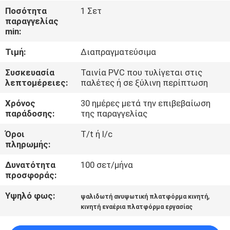
Ποσότητα
1 Σετ
παραγγελίας
ΈΛΕΓΧΟΣ
min:
ΠΟΙΌΤΗΤΑΣ
Τιμή:
Διαπραγματεύσιμα
ΕΠΙΚΟΙΝΩΝΉΣΤΕ
Συσκευασία
Ταινία PVC που τυλίγεται στις
λεπτομέρειες:
παλέτες ή σε ξύλινη περίπτωση
ΜΑΖΊ
Χρόνος
30 ημέρες μετά την επιβεβαίωση
ΜΑΣ
παράδοσης:
της παραγγελίας
Όροι
T/t ή l/c
ΕΙΔΉΣΕΙΣ
πληρωμής:
Δυνατότητα
100 σετ/μήνα
ΖΗΤΉΣΤΕ
προσφοράς:
ΜΙΑ
Υψηλό φως:
,
ψαλιδωτή ανυψωτική πλατφόρμα κινητή
ΠΡΟΣΦΟΡΆ
κινητή εναέρια πλατφόρμα εργασίας