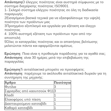
Απάντηση
Ο έλεγχος ποιότητας είναι αυστηρά σύμφωνος με το
σύστημα διαχείρισης ποιότητας ISO9001.
1- Σκληρό σύστημα ελέγχου ποιότητας σε όλη τη διαδικασία
παραγωγής
2Εισαγόμενα βασικά τεχνικά για να εξασφαλίσουμε την υψηλή
ποιότητα των προϊόντων μας
3Προηγμένο εξοπλισμό και εργαλεία για εξέταση και έλεγχο
ποιότητας
4. 100% αυστηρή εξέταση των προϊόντων πριν από την
αποστολή
5Όλες οι καταγγελίες ποιότητας και οι απαιτήσεις βελτίωσης
μελετώνται πάντα και εφαρμόζονται αμέσως.
Ερώτηση
: Ποια είναι η προθεσμία παράδοσης για τα αγαθά σας;
Απάντηση
: είναι 30 ημέρες μετά την επιβεβαίωση της
παραγγελίας
Ερώτηση
Τι ανταλλακτικά μπορείτε να προσφέρετε;
Απάντηση
: παρέχουμε τα ακόλουθα ανταλλακτικά δωρεάν για τη
συντήρηση της μηχανής:
Άρθρο
Ποσότητα
Φυτίλια
3
Σφραγίδες από καουτσούκ Φ11
3
Κλειδί
1
Ελαιοφόρος υπό πίεση
1
Διασταυρούμενο κατσαβίδι
1
Καθαρό κατσαβίδι
1