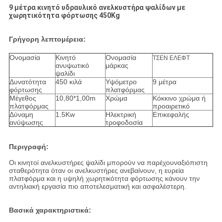
9 μέτρα κινητό υδραυλικό ανελκυστήρα ψαλίδων με
χωρητικότητα φόρτωσης 450Kg
Γρήγορη λεπτομέρεια:
Ονομασία
Κινητό
Ονομασία
ΤΣΕΝ ΕΛΕΦΤ
ανυψωτικό
μάρκας
ψαλίδι
Δυνατότητα
450 κιλά
Υψόμετρο
9 μέτρα
φόρτωσης
πλατφόρμας
Μέγεθος
10,80*1,00m
Χρώμα
Κόκκινο χρώμα ή
πλατφόρμας
προαιρετικό
Δύναμη
1.5Kw
Ηλεκτρική
Επικεφαλής
ανύψωσης
τροφοδοσία
Περιγραφή:
Οι κινητοί ανελκυστήρες ψαλίδι μπορούν να παρέχουν
αξιόπιστη
σταθερότητα όταν οι ανελκυστήρες ανεβαίνουν, η ευρεία
πλατφόρμα και η υψηλή χωρητικότητα φόρτωσης κάνουν την
αντηλιακή εργασία πιο αποτελεσματική και ασφαλέστερη.
Βασικά χαρακτηριστικά: