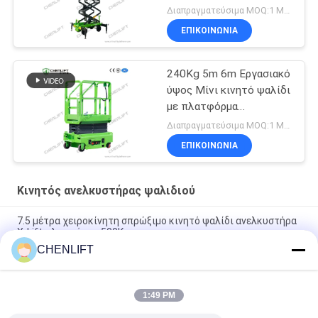
Διαπραγματεύσιμα MOQ:1 Μονάδα
ΕΠΙΚΟΙΝΩΝΙΑ
240Kg 5m 6m Εργασιακό
ύψος Μίνι κινητό ψαλίδι
με πλατφόρμα
επέκτασης
Διαπραγματεύσιμα MOQ:1 Μονάδα
ΕΠΙΚΟΙΝΩΝΙΑ
Κινητός ανελκυστήρας ψαλιδιού
7.5 μέτρα χειροκίνητη σπρώξιμο κινητό ψαλίδι ανελκυστήρα
X-Lift πλατφόρμα 500Kg
CHENLIFT
14M Μικρό ηλεκτρικό ανελκυστήρα ψαλίδι με κινητήρα
συσκευή χωρητικότητα φόρτωσης σε 450Kg
1:49 PM
Μίνι Εγχειρίδιο Πλατφόρμας Εναέριας Εργασίας 3,9 Μέτρων
Με Αντιολισθητική Πλάκα