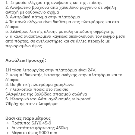
1- Σημασία ελέγχου της ανύψωσης και της πτώσης.
2. Ανυψωτικό βραχίονα από χαλύβδινο μαγγάνιο σε υψηλή
αντοχή με ορθογώνιο σχήμα
3. Αντιτριβικό πάτωμα στην πλατφόρμα
4 Τα πάνελ ελέγχου είναι διαθέσιμα στις πλατφόρμες και στο
έδαφος.
5. Σιλίνδρος λεπτής άλεσης με καλή απόδοση σφράγισης
6Τα καλά αναδιπλωμένα κάγκελα διευκολύνουν τον ελιγμό μέσα
από πόρτες, σε ανελκυστήρες και σε άλλες περιοχές με
περιορισμένο ύψος.
Ασφάλεια
Προσοχή:
1Η τάση λειτουργίας στην πλατφόρμα είναι 24V.
2. κουμπί διακοπής έκτακτης ανάγκης στην πλατφόρμα και το
έδαφος
3. Βοηθητική πλατφόρμα χαμηλώνει
4Τηλεσκοπικά πόδια στο πλαίσιο
5Ασφάλεια της βαλβίδας σπασμού σωλήνα
6. Ηλεκτρικό ντουλάπι σχεδιασμός rain-proof
7Φράχτης στην πλατφόρμα.
Βασικές παραμέτρους
Πρότυπο: SJY0.45-9
Δυνατότητα φόρτωσης 450kg
Μέγιστο ύψος 9000 mm