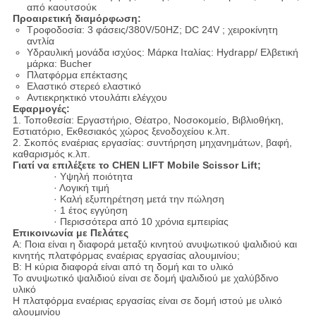
από καουτσούκ
Προαιρετική διαμόρφωση:
Τροφοδοσία: 3 φάσεις/380V/50HZ; DC 24V ; χειροκίνητη
αντλία
Υδραυλική μονάδα ισχύος: Μάρκα Ιταλίας: Hydrapp/ Ελβετική
μάρκα: Bucher
Πλατφόρμα επέκτασης
Ελαστικό στερεό ελαστικό
Αντιεκρηκτικό ντουλάπι ελέγχου
Εφαρμογές:
1. Τοποθεσία: Εργαστήριο, Θέατρο, Νοσοκομείο, Βιβλιοθήκη,
Εστιατόριο, Εκθεσιακός χώρος ξενοδοχείου κ.λπ.
2. Σκοπός εναέριας εργασίας: συντήρηση μηχανημάτων, βαφή,
καθαρισμός κ.λπ.
Γιατί να επιλέξετε το CHEN LIFT Mobile Scissor Lift;
· Υψηλή ποιότητα
· Λογική τιμή
· Καλή εξυπηρέτηση μετά την πώληση
· 1 έτος εγγύηση
· Περισσότερα από 10 χρόνια εμπειρίας
Επικοινωνία με
Π
ελάτες
Α: Ποια είναι η διαφορά μεταξύ κινητού ανυψωτικού ψαλιδιού και
κινητής πλατφόρμας εναέριας εργασίας αλουμινίου;
Β: Η κύρια διαφορά είναι από τη δομή και το υλικό
Το ανυψωτικό ψαλιδιού είναι σε δομή ψαλιδιού με χαλύβδινο
υλικό
Η πλατφόρμα εναέριας εργασίας είναι σε δομή ιστού με υλικό
αλουμινίου