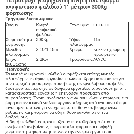
Τετράτροχη βιομηχανική κινητή πλατφόρμα
ανυψωτικού ψαλιδιού 11 μέτρων 300Kg
φόρτωσης​
Γρήγορες λεπτομέρειες:
Όνομα
Κινητό
Επωνυμία
CHEN LIFT
ανυψωτικό
ψαλιδιού
Χωρητικότητα
300Kg
Ύψος
11m
φόρτωσης
πλατφόρμας
Μέγεθος
2.10*1.15m
Χρώμα
Κόκκινο χρώμα ή
πλατφόρμας
προαιρετικό
Ισχύς
2.2Kw
Τροφοδοσία
AC/DC
ανύψωσης
Περιγραφή:
Τα κινητά ανυψωτικά ψαλιδιού ονομάζονται επίσης κινητές
πλατφόρμες εναέριας εργασίας ψαλιδιού. Χρησιμοποιούνται για
την παροχή προσωρινής πρόσβασης σε εργολάβους σε ψηλές,
δυσπρόσιτες περιοχές σε διάφορα εργοτάξια, όπως συντήρηση,
κατασκευαστικές εργασίες ή επείγουσα πρόσβαση από
πυροσβέστες. Έχουν σχεδιαστεί για να ανυψώνουν περιορισμένα
βάρη και είναι ικανά να λειτουργούν πλήρως από ένα μόνο άτομο.
Είναι αρκετά στενά για να χρησιμοποιηθούν σε βιομηχανικές
ρυθμίσεις και μπορούν να οδηγηθούν εύκολα σε στενά
διαδρόμους.
Η δομή ψαλιδιού επιτρέπει αξιόπιστη σταθερότητα όταν τα
ανυψωτικά ανεβαίνουν, η ευρεία πλατφόρμα και η υψηλή
χωρητικότητα φόρτωσης κάνουν την εναέρια εργασία πιο