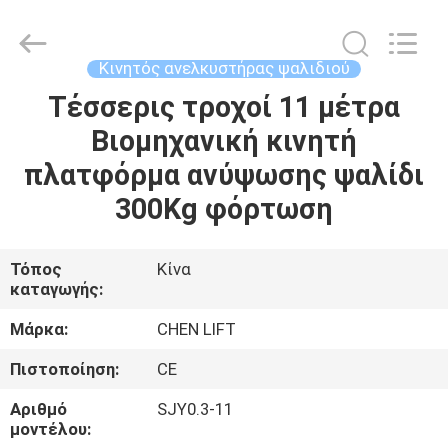
CHENLIFT
(SUZHOU)
MACHINERY
CO
LTD.
Κινητός ανελκυστήρας ψαλιδιού
All
Rights
Reserved.
Τέσσερις τροχοί 11 μέτρα
ΣΠΊΤΙ
Βιομηχανική κινητή
ΠΡΟΪΌΝΤΑ
πλατφόρμα ανύψωσης ψαλίδι
300Kg φόρτωση
ΣΧΕΤΙΚΆ
ΜΕ
Τόπος
Κίνα
καταγωγής:
ΕΜΆΣ
Μάρκα:
CHEN LIFT
ΕΠΙΣΚΈΨΕΙΣ
Πιστοποίηση:
CE
ΣΤΟ
Αριθμό
SJY0.3-11
ΕΡΓΟΣΤΆΣΙΟ
μοντέλου: