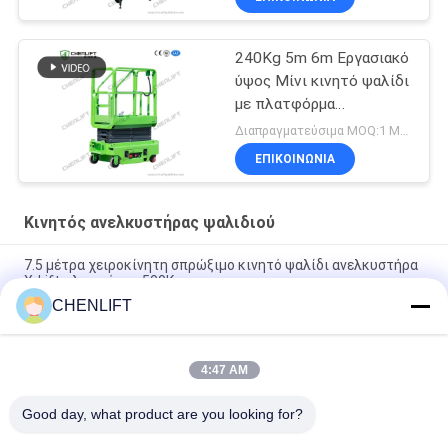
240Kg 5m 6m Εργασιακό
ύψος Μίνι κινητό ψαλίδι
με πλατφόρμα
επέκτασης
Διαπραγματεύσιμα MOQ:1 Μονάδα
ΕΠΙΚΟΙΝΩΝΙΑ
Κινητός ανελκυστήρας ψαλιδιού
7.5 μέτρα χειροκίνητη σπρώξιμο κινητό ψαλίδι ανελκυστήρα
X-Lift πλατφόρμα 500Kg
CHENLIFT
14M Μικρό ηλεκτρικό ανελκυστήρα ψαλίδι με κινητήρα
συσκευή χωρητικότητα φόρτωσης σε 450Kg
4:47 AM
Μίνι Εγχειρίδιο Πλατφόρμας Εναέριας Εργασίας 3,9 Μέτρων
Με Αντιολισθητική Πλάκα
Good day, what product are you looking for?