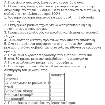
Α: Πώς είναι ο ποιοτικός έλεγχος στο εργοστάσιό σας;
Β: Ο ποιοτικός έλεγχος είναι αυστηρά σύμφωνα με το σύστημα
διαχείρισης ποιότητας ISO9001. Όταν τα προϊόντα είναι έτοιμα, η
επιθεώρηση εκτελείται αυστηρά 100%
1. Αυστηρό σύστημα ποιοτικού ελέγχου σε όλη τη διαδικασία
παραγωγής
2. Εισαγόμενες βασικές τέχνες για να διασφαλιστεί η υψηλή
ποιότητα των προϊόντων μας
3. Προηγμένος εξοπλισμός και εργαλεία για εξέταση και ποιοτικό
έλεγχο
4.100% αυστηρή εξέταση προϊόντων πριν από την αποστολή
5. Όλα τα παράπονα ποιότητας και οι απαιτήσεις βελτίωσης
μελετώνται πάντα σοβαρά, εάν είναι εύλογα, τίθενται σε εφαρμογή
αμέσως.
Α: Ποιος είναι ο χρόνος παράδοσης των εμπορευμάτων σας;
Β: είναι 30 ημέρες μετά την επιβεβαίωση της παραγγελίας
Α: Ποια ανταλλακτικά μπορείτε να προσφέρετε;
Β: Παρέχουμε τα ακόλουθα ανταλλακτικά δωρεάν για τη
συντήρηση του μηχανήματος:
Είδος
Ποσότητα
Ασφάλεια
3
"O" Λαστιχένιες τσιμούχες Φ11
3
Κλειδί
1
Λιπαντήρας πίεσης
1
Σταυρωτό κατσαβίδι
1
Ίσιο κατσαβίδι
1
Α: Πόσο διαρκεί η περίοδος εγγύησης ποιότητας;