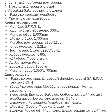
3. Βοηθητικό χαμήλωμα πλατφόρμας
4. Τηλεσκοπικά πόδια στο σασί
5. Ασφάλεια βαλβίδας ρήξης σωλήνα
6. Ηλεκτρικό ντουλάπι αδιάβροχο
7. Φράχτης στην πλατφόρμα
Κύριες παράμετροι
Μοντέλο: SJY0.3-11
Χωρητικότητα φόρτωσης 300kg
Μέγιστο ύψος 11000mm
Ελάχιστο ύψος 1700mm
Μέγεθος πλατφόρμας 2100*1150mm
Ισχύς ανύψωσης 2.2kw
Τάση ισχύος 1 φάση/220V/50HZ
Χρόνος ανύψωσης 80s
Κύλινδρος Ф800(3 τεμ.)
Αντλία γραναζιών 6ml/r
Συνολικό βάρος 1580kg
Μέτρηση 2300*1350*1700mm
Διαμορφώσεις:
Ηλεκτρικό σύστημα: Επαφέας Schneider, κουμπί SANLICO,
ηλεκτρικό CHNT
Υδραυλικό σύστημα: Μονάδα ισχύος μάρκας Hycman,
στεγανοποίηση
Υποστήριξη βραχίονα ψαλιδιού: Ορθογώνιος σωλήνας από
χάλυβα μαγγανίου υψηλής αντοχής Q345 B
Επιφάνεια πλατφόρμας: Αντιολισθητική πλάκα
Ελαστικό: Ø500-8 Φουσκωτά ελαστικά
Σωλήνας λαδιού υψηλής πίεσης: Διπλός εύκαμπτος σωλήνας