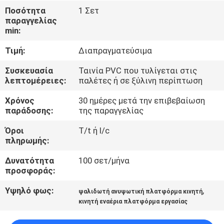
Ποσότητα
1 Σετ
παραγγελίας
ΈΛΕΓΧΟΣ
min:
ΠΟΙΌΤΗΤΑΣ
Τιμή:
Διαπραγματεύσιμα
ΕΠΙΚΟΙΝΩΝΉΣΤΕ
Συσκευασία
Ταινία PVC που τυλίγεται στις
λεπτομέρειες:
παλέτες ή σε ξύλινη περίπτωση
ΜΑΖΊ
Χρόνος
30 ημέρες μετά την επιβεβαίωση
ΜΑΣ
παράδοσης:
της παραγγελίας
Όροι
T/t ή l/c
ΕΙΔΉΣΕΙΣ
πληρωμής:
Δυνατότητα
100 σετ/μήνα
ΖΗΤΉΣΤΕ
προσφοράς:
ΜΙΑ
Υψηλό φως:
,
ψαλιδωτή ανυψωτική πλατφόρμα κινητή
ΠΡΟΣΦΟΡΆ
κινητή εναέρια πλατφόρμα εργασίας