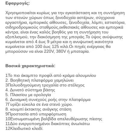
Εφαρμογές:
Χρησιμοποιείται κυρίως για την εγκατάσταση και τη συντήρηση
των στενών χώρων όπως ξενοδοχεία αστέρων, σύγχρονα
εργαστήρια, εμπορικές αίθουσες, ξενοδοχεία, λόμπι, εστιατόρια,
σιδηροδρομικούς σταθμούς,εκθεσιακές αίθουσες και εμπορικά
κέντρα, είναι ένας καλός βοηθός για τη συντήρηση του
εξοπλισμού, την διακόσμηση της μπογιάς.Το ύψος ανύψωσης
κυμαίνεται από 4 έως 9 μέτρα και η ανυψωτική ικανότητα
κυμαίνεται από 100 έως 125 κιλά.Οι πηγές ενέργειας θα
μπορούσαν να είναι 220V, 380V ή μπαταρία.
Βασικά χαρακτηριστικά:
1Το πιο άκαμπτο προφίλ από κράμα αλουμινίου
2. Βοηθητική πλατφόρμα χαμηλώνει
3Πολυοδηγούμενη τροχαλία στο στέλεχος
4. Δυνατό σύστημα βάσης
5. Πλαισίου με ορολογία
6. Δυναμική συνεχούς ροής στην πλατφόρμα
7Γυρίζει εύκολα σε ένα στενό χώρο.
8. κουμπί έκτακτης ανάγκης στάση
9Προστασία από υπερφόρτωση
10Ενσωματωμένη βαλβίδα απελευθέρωσης πίεσης
11Δύο ενεργοποιημένοι διακόπτες άνω/κάτω
12Κλειδωτικό κλειδί.