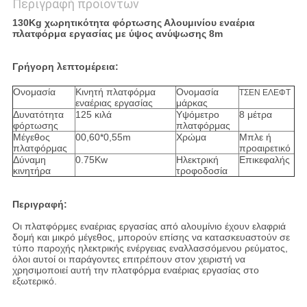
Περιγραφή προϊόντων
130Kg χωρητικότητα φόρτωσης Αλουμινίου εναέρια
πλατφόρμα εργασίας με ύψος ανύψωσης 8m
Γρήγορη λεπτομέρεια:
Ονομασία
Κινητή πλατφόρμα
Ονομασία
ΤΣΕΝ ΕΛΕΦΤ
εναέριας εργασίας
μάρκας
Δυνατότητα
125 κιλά
Υψόμετρο
8 μέτρα
φόρτωσης
πλατφόρμας
Μέγεθος
00,60*0,55m
Χρώμα
Μπλε ή
πλατφόρμας
προαιρετικό
Δύναμη
0.75Kw
Ηλεκτρική
Επικεφαλής
κινητήρα
τροφοδοσία
Περιγραφή:
Οι πλατφόρμες εναέριας εργασίας από αλουμίνιο έχουν ελαφριά
δομή και μικρό μέγεθος, μπορούν επίσης να κατασκευαστούν σε
τύπο παροχής ηλεκτρικής ενέργειας εναλλασσόμενου ρεύματος,
όλοι αυτοί οι παράγοντες επιτρέπουν στον χειριστή να
χρησιμοποιεί αυτή την πλατφόρμα εναέριας εργασίας στο
εξωτερικό.