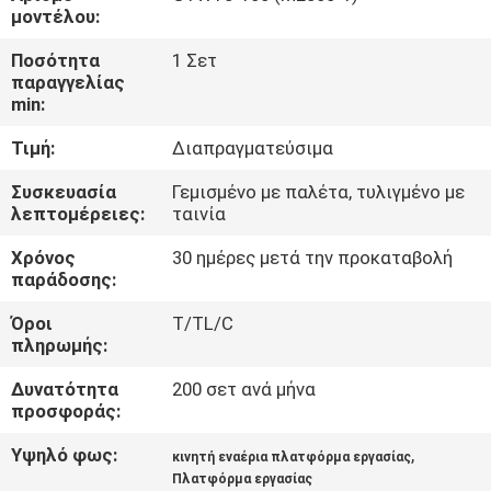
μοντέλου:
ΈΛΕΓΧΟΣ
Ποσότητα
1 Σετ
παραγγελίας
ΠΟΙΌΤΗΤΑΣ
min:
Τιμή:
Διαπραγματεύσιμα
ΕΠΙΚΟΙΝΩΝΉΣΤΕ
ΜΑΖΊ
Συσκευασία
Γεμισμένο με παλέτα, τυλιγμένο με
λεπτομέρειες:
ταινία
ΜΑΣ
Χρόνος
30 ημέρες μετά την προκαταβολή
παράδοσης:
ΕΙΔΉΣΕΙΣ
Όροι
T/TL/C
πληρωμής:
ΖΗΤΉΣΤΕ
Δυνατότητα
200 σετ ανά μήνα
ΜΙΑ
προσφοράς:
ΠΡΟΣΦΟΡΆ
Υψηλό φως:
,
κινητή εναέρια πλατφόρμα εργασίας
Πλατφόρμα εργασίας