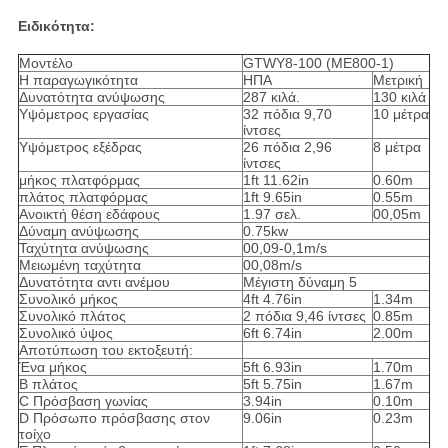
Ειδικότητα:
Μοντέλο
GTWY8-100 (ME800-1)
Η παραγωγικότητα
ΗΠΑ
Μετρική
Δυνατότητα ανύψωσης
287 κιλά.
130 κιλά
Υψόμετρος εργασίας
32 πόδια 9,70
10 μέτρα
ίντσες
Υψόμετρος εξέδρας
26 πόδια 2,96
8 μέτρα
ίντσες
μήκος πλατφόρμας
1ft 11.62in
0.60m
πλάτος πλατφόρμας
1ft 9.65in
0.55m
Ανοικτή θέση εδάφους
1.97 σελ.
00,05m
Δύναμη ανύψωσης
0.75kw
Ταχύτητα ανύψωσης
00,09-0,1m/s
Μειωμένη ταχύτητα
00,08m/s
Δυνατότητα αντι ανέμου
Μέγιστη δύναμη 5
Συνολικό μήκος
4ft 4.76in
1.34m
Συνολικό πλάτος
2 πόδια 9,46 ίντσες
0.85m
Συνολικό ύψος
6ft 6.74in
2.00m
Αποτύπωση του εκτοξευτή:
Ένα μήκος
5ft 6.93in
1.70m
Β πλάτος
5ft 5.75in
1.67m
C Πρόσβαση γωνίας
3.94in
0.10m
D Πρόσωπο πρόσβασης στον
9.06in
0.23m
τοίχο