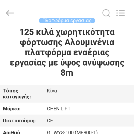
CHENLIFT
(SUZHOU)
MACHINERY
CO
LTD.
Πλατφόρμα εργασίας
All
Rights
Reserved.
125 κιλά χωρητικότητα
ΣΠΊΤΙ
φόρτωσης Αλουμινένια
ΠΡΟΪΌΝΤΑ
πλατφόρμα εναέριας
εργασίας με ύψος ανύψωσης
ΣΧΕΤΙΚΆ
8m
ΜΕ
ΕΜΆΣ
Τόπος
Κίνα
καταγωγής:
ΕΠΙΣΚΈΨΕΙΣ
Μάρκα:
CHEN LIFT
ΣΤΟ
Πιστοποίηση:
CE
ΕΡΓΟΣΤΆΣΙΟ
Αριθμό
GTWY8-100 (ME800-1)