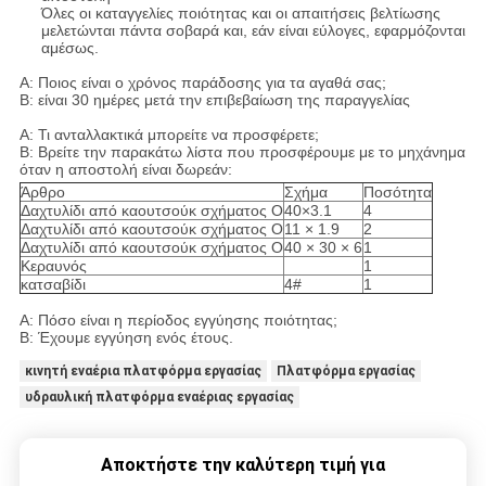
Όλες οι καταγγελίες ποιότητας και οι απαιτήσεις βελτίωσης
μελετώνται πάντα σοβαρά και, εάν είναι εύλογες, εφαρμόζονται
αμέσως.
Α: Ποιος είναι ο χρόνος παράδοσης για τα αγαθά σας;
Β: είναι 30 ημέρες μετά την επιβεβαίωση της παραγγελίας
Α: Τι ανταλλακτικά μπορείτε να προσφέρετε;
Β: Βρείτε την παρακάτω λίστα που προσφέρουμε με το μηχάνημα
όταν η αποστολή είναι δωρεάν:
Άρθρο
Σχήμα
Ποσότητα
Δαχτυλίδι από καουτσούκ σχήματος O
40×3.1
4
Δαχτυλίδι από καουτσούκ σχήματος O
11 × 1.9
2
Δαχτυλίδι από καουτσούκ σχήματος O
40 × 30 × 6
1
Κεραυνός
1
κατσαβίδι
4#
1
Α: Πόσο είναι η περίοδος εγγύησης ποιότητας;
Β: Έχουμε εγγύηση ενός έτους.
κινητή εναέρια πλατφόρμα εργασίας
Πλατφόρμα εργασίας
υδραυλική πλατφόρμα εναέριας εργασίας
Αποκτήστε την καλύτερη τιμή για