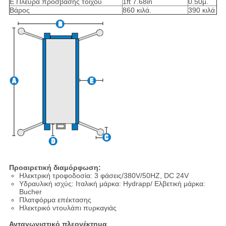
Ε Πλευρά πρόσβασης τοίχου
1ft 7.68in
0.50μ.
Βάρος
860 κιλά.
390 κιλά
Προαιρετική διαμόρφωση:
Ηλεκτρική τροφοδοσία: 3 φάσεις/380V/50HZ, DC 24V
Υδραυλική ισχύς: Ιταλική μάρκα: Hydrapp/ Ελβετική μάρκα:
Bucher
Πλατφόρμα επέκτασης
Ηλεκτρικό ντουλάπι πυρκαγιάς
Ανταγωνιστικό πλεονέκτημα