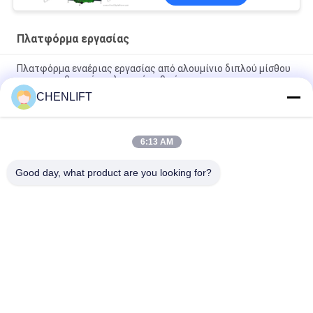
Πλατφόρμα εργασίας
Πλατφόρμα εναέριας εργασίας από αλουμίνιο διπλού μίσθου
αυτοπροωθητικό ανελκυστήρα 9 μέτρα
CHENLIFT
10 μέτρα ύψος Πλατφόρμα εναέριας εργασίας διπλού μίσθου
Υδραυλικό κατακόρυφο τραπέζι ανύψωσης
6:13 AM
Εναέριο ανυψωτικό πλατφόρμα αλουμινίου με ύψος
ανύψωσης 14m, ύψος πλατφόρμας τετραπλού ιστού 300Kg
Good day, what product are you looking for?
Λαϊκή κατηγορία
Όλα
Υδραυλική 
Αυτοκινούμενος 
Πλατφόρμα 
Ανελκυστήρας 
Ανύψωσης
Ψαλιδιού
Κινητός 
Μίνι Ανελκυστήρας 
Ανελκυστήρας 
Ψαλιδιού
Ψαλιδιού