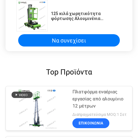
125 κιλά χωρητικότητα
φόρτωσης Αλουμινένια
πλατφόρμα εναέριας εργασίας
με ύψος ανύψωσης 8m
Να συνεχίσει
Top Προϊόντα
Πλατφόρμα εναέριας
εργασίας από αλουμίνιο
12 μέτρων
Διαπραγματεύσιμα MOQ:1 Σετ
ΕΠΙΚΟΙΝΩΝΙΑ