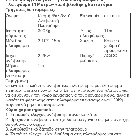
Πλατφόρμα 11 Μέτρων για Βιβλιοθήκη, Εστιατόριο
Γρήγορες λεπτομέρειες:
Όνομα
Κινητή Ψαλιδωτή
Επωνυμία
CHEN LIFT
Ανυψωτική
Πλατφόρμα
Ικανότητα
300Kg
Ύψος
11m
φόρτωσης
πλατφόρμας
Μέγεθος
2.10*1.15m
Χρώμα
Κόκκινο
πλατφόρμας
χρώμα ή
προαιρετικό
Ισχύς
2.2Kw
Παροχή
AC/DC
ανύψωσης
ρεύματος
Μήκος
1m
πλατφόρμας
επέκτασης
Περιγραφή:
Οι κινητές ψαλιδωτές ανυψωτικές πλατφόρμες με πλατφόρμα
επέκτασης επεκτείνονται κατά 1m στην πλευρά του πλάτους για
να διευρύνουν τον χώρο εργασίας για τους εργαζόμενους, αλλά η
ικανότητα φόρτωσης στην πλατφόρμα επέκτασης είναι 120Kg,
παρακαλώ μην υπερφορτώνετε.
Κύρια χαρακτηριστικά:
1. Σημειακός έλεγχος ανύψωσης πάνω και κάτω.
2. Βραχίονας ανύψωσης από χάλυβα μαγγανίου υψηλής αντοχής
σε ορθογώνιο σχήμα
3. Αντιολισθητικό δάπεδο στην πλατφόρμα
4. Τα πάνελ ελέγχου είναι διαθέσιμα στις πλατφόρμες και στο