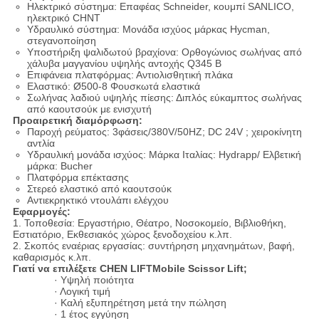
Ηλεκτρικό σύστημα: Επαφέας Schneider, κουμπί SANLICO,
ηλεκτρικό CHNT
Υδραυλικό σύστημα: Μονάδα ισχύος μάρκας Hycman,
στεγανοποίηση
Υποστήριξη ψαλιδωτού βραχίονα: Ορθογώνιος σωλήνας από
χάλυβα μαγγανίου υψηλής αντοχής Q345 B
Επιφάνεια πλατφόρμας: Αντιολισθητική πλάκα
Ελαστικό: Ø500-8 Φουσκωτά ελαστικά
Σωλήνας λαδιού υψηλής πίεσης: Διπλός εύκαμπτος σωλήνας
από καουτσούκ με ενισχυτή
Προαιρετική διαμόρφωση:
Παροχή ρεύματος: 3φάσεις/380V/50HZ; DC 24V ; χειροκίνητη
αντλία
Υδραυλική μονάδα ισχύος: Μάρκα Ιταλίας: Hydrapp/ Ελβετική
μάρκα: Bucher
Πλατφόρμα επέκτασης
Στερεό ελαστικό από καουτσούκ
Αντιεκρηκτικό ντουλάπι ελέγχου
Εφαρμογές:
1. Τοποθεσία: Εργαστήριο, Θέατρο, Νοσοκομείο, Βιβλιοθήκη,
Εστιατόριο, Εκθεσιακός χώρος ξενοδοχείου κ.λπ.
2. Σκοπός εναέριας εργασίας: συντήρηση μηχανημάτων, βαφή,
καθαρισμός κ.λπ.
Γιατί να επιλέξετε CHEN LIFTMobile Scissor Lift;
· Υψηλή ποιότητα
· Λογική τιμή
· Καλή εξυπηρέτηση μετά την πώληση
· 1 έτος εγγύηση