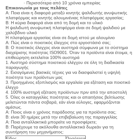
· Περισσότερα από 10 χρόνια εμπειρίας
Επικοινωνία με τους πελάτες
A: Ποια είναι η διαφορά μεταξύ κινητής ψαλιδωτής ανυψωτικής
πλατφόρμας και κινητής αλουμινένιας πλατφόρμας εργασίας;
B: Η κύρια διαφορά είναι από τη δομή και το υλικό
Η ψαλιδωτή ανυψωτική πλατφόρμα είναι σε δομή ψαλιδιού με
χαλύβδινο υλικό
Η πλατφόρμα εργασίας είναι σε δομή ιστού με αλουμίνιο
A: Πώς είναι ο ποιοτικός έλεγχος στο εργοστάσιό σας;
B: Ο ποιοτικός έλεγχος είναι αυστηρά σύμφωνα με το σύστημα
διαχείρισης ποιότητας ISO9001. Όταν τα προϊόντα είναι έτοιμα, η
επιθεώρηση εκτελείται 100% αυστηρά
1. Αυστηρό σύστημα ποιοτικού ελέγχου σε όλη τη διαδικασία
παραγωγής
2. Εισαγόμενες βασικές τέχνες για να διασφαλιστεί η υψηλή
ποιότητα των προϊόντων μας
3. Προηγμένος εξοπλισμός και εργαλεία για εξέταση και ποιοτικό
έλεγχο
4. 100% αυστηρή εξέταση προϊόντων πριν από την αποστολή
5. Όλες οι καταγγελίες ποιότητας και οι απαιτήσεις βελτίωσης
μελετώνται πάντα σοβαρά, εάν είναι εύλογες, εφαρμόζονται
αμέσως.
A: Ποιος είναι ο χρόνος παράδοσης για τα προϊόντα σας;
B: είναι 30 ημέρες μετά την επιβεβαίωση της παραγγελίας
A: Ποια ανταλλακτικά μπορείτε να προσφέρετε;
B: Παρέχουμε τα ακόλουθα ανταλλακτικά δωρεάν για τη
συντήρηση του μηχανήματος:
Είδος
Ποσότητα