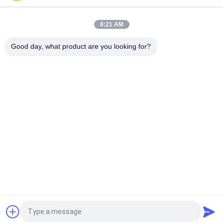
14M Μικρό ηλεκτρικό ανελκυστήρα ψαλίδι με κινητήρα
συσκευή χωρητικότητα φόρτωσης σε 450Kg
8:21 AM
Μίνι Εγχειρίδιο Πλατφόρμας Εναέριας Εργασίας 3,9 Μέτρων
Με Αντιολισθητική Πλάκα
Good day, what product are you looking for?
Λαϊκή κατηγορία
Όλα
Υδραυλική 
Αυτοκινούμενος 
Πλατφόρμα 
Ανελκυστήρας 
Ανύψωσης
Ψαλιδιού
Κινητός 
Μίνι Ανελκυστήρας 
Ανελκυστήρας 
Ψαλιδιού
Ψαλιδιού
Πλατφόρμα 
Πλατφόρμα 
Ανύψωσης
Εργασίας
Ανελκυστήρας 
Ηλεκτρική 
Βραχιόνων
Συλλεκτική Μηχανή 
Διαταγής
Αίτηση κράτησης