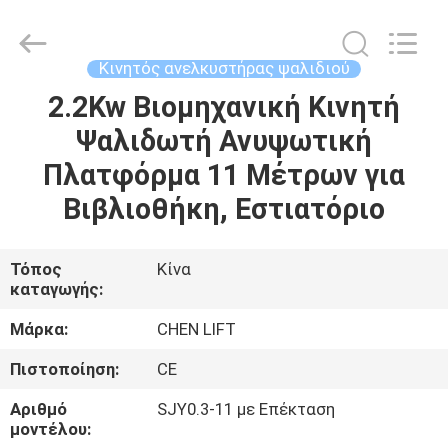
CHENLIFT
(SUZHOU)
MACHINERY
CO
LTD.
Κινητός ανελκυστήρας ψαλιδιού
All
Rights
Reserved.
2.2Kw Βιομηχανική Κινητή
ΣΠΊΤΙ
Ψαλιδωτή Ανυψωτική
ΠΡΟΪΌΝΤΑ
Πλατφόρμα 11 Μέτρων για
Βιβλιοθήκη, Εστιατόριο
ΣΧΕΤΙΚΆ
ΜΕ
Τόπος
Κίνα
καταγωγής:
ΕΜΆΣ
Μάρκα:
CHEN LIFT
ΕΠΙΣΚΈΨΕΙΣ
Πιστοποίηση:
CE
ΣΤΟ
Αριθμό
SJY0.3-11 με Επέκταση
ΕΡΓΟΣΤΆΣΙΟ
μοντέλου: