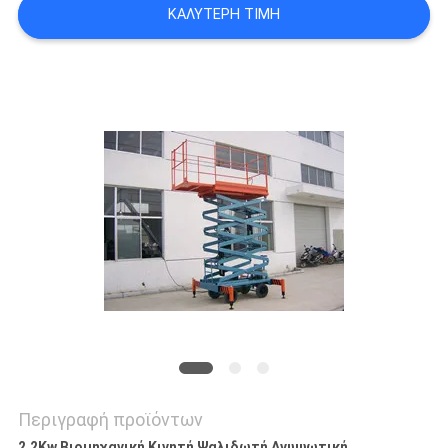
ΚΑΛΎΤΕΡΗ ΤΙΜΉ
SITEMAP
ΠΟΛΙΤΙΚΉ
ΑΠΟΡΡΉΤΟΥ
Περιγραφή προϊόντων
2.2Kw Βιομηχανική Κινητή Ψαλιδωτή Ανυψωτική