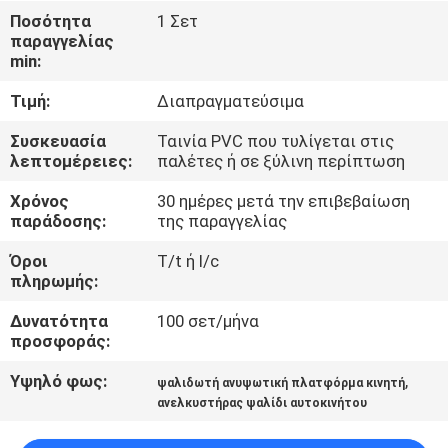
Ποσότητα
1 Σετ
παραγγελίας
ΈΛΕΓΧΟΣ
min:
ΠΟΙΌΤΗΤΑΣ
Τιμή:
Διαπραγματεύσιμα
ΕΠΙΚΟΙΝΩΝΉΣΤΕ
Συσκευασία
Ταινία PVC που τυλίγεται στις
λεπτομέρειες:
παλέτες ή σε ξύλινη περίπτωση
ΜΑΖΊ
Χρόνος
30 ημέρες μετά την επιβεβαίωση
ΜΑΣ
παράδοσης:
της παραγγελίας
Όροι
T/t ή l/c
ΕΙΔΉΣΕΙΣ
πληρωμής:
Δυνατότητα
100 σετ/μήνα
ΖΗΤΉΣΤΕ
προσφοράς:
ΜΙΑ
Υψηλό φως:
,
ψαλιδωτή ανυψωτική πλατφόρμα κινητή
ΠΡΟΣΦΟΡΆ
ανελκυστήρας ψαλίδι αυτοκινήτου