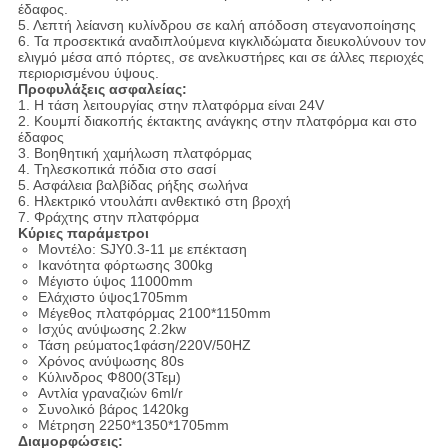
έδαφος.
5. Λεπτή λείανση κυλίνδρου σε καλή απόδοση στεγανοποίησης
6. Τα προσεκτικά αναδιπλούμενα κιγκλιδώματα διευκολύνουν τον
ελιγμό μέσα από πόρτες, σε ανελκυστήρες και σε άλλες περιοχές
περιορισμένου ύψους.
Προφυλάξεις ασφαλείας:
1. Η τάση λειτουργίας στην πλατφόρμα είναι 24V
2. Κουμπί διακοπής έκτακτης ανάγκης στην πλατφόρμα και στο
έδαφος
3. Βοηθητική χαμήλωση πλατφόρμας
4. Τηλεσκοπικά πόδια στο σασί
5. Ασφάλεια βαλβίδας ρήξης σωλήνα
6. Ηλεκτρικό ντουλάπι ανθεκτικό στη βροχή
7. Φράχτης στην πλατφόρμα
Κύριες παράμετροι
Μοντέλο: SJY0.3-11 με επέκταση
Ικανότητα φόρτωσης 300kg
Μέγιστο ύψος 11000mm
Ελάχιστο ύψος1705mm
Μέγεθος πλατφόρμας 2100*1150mm
Ισχύς ανύψωσης 2.2kw
Τάση ρεύματος1φάση/220V/50HZ
Χρόνος ανύψωσης 80s
Κύλινδρος Ф800(3Τεμ)
Αντλία γραναζιών 6ml/r
Συνολικό βάρος 1420kg
Μέτρηση 2250*1350*1705mm
Διαμορφώσεις: