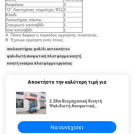
Ασφάλεια
3
"O" Λαστιχένιες τσιμούχες Φ11
3
Κλειδί
1
Λιπαντήρας πίεσης
1
Σταυρωτό κατσαβίδι
1
Ίσιο κατσαβίδι
1
A: Πόσο διαρκεί η περίοδος εγγύησης ποιότητας;
B: Έχουμε εγγύηση ενός έτους.
ανελκυστήρας ψαλίδι αυτοκινήτου
ψαλιδωτή ανυψωτική πλατφόρμα κινητή
κινητή εναέρια πλατφόρμα εργασίας
Αποκτήστε την καλύτερη τιμή για
2.2Kw Βιομηχανική Κινητή
Ψαλιδωτή Ανυψωτική
Πλατφόρμα 11 Μέτρων για
Βιβλιοθήκη, Εστιατόριο
Να συνεχίσει