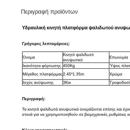
Περιγραφή προϊόντων
Υδραυλική κινητή πλατφόρμα ψαλιδωτού ανυψωτ
Γρήγορες λεπτομέρειες:
Κινητό ψαλιδωτό
Όνομα
Επωνυμία
ανυψωτικό
Ικανότητα φόρτωσης
450Kg
Ύψος πλα
Μέγεθος πλατφόρμας
2.45*1.35m
Χρώμα
Ισχύς ανύψωσης
3Kw
Τροφοδοσί
Περιγραφή:
Τα κινητά ψαλιδωτά ανυψωτικά ονομάζονται επίσης και έχο
στενά για να χρησιμοποιηθούν σε βιομηχανικές ρυθμίσεις