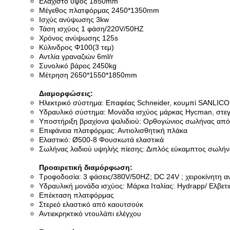
Ελάχιστο ύψος 1850mm
Μέγεθος πλατφόρμας 2450*1350mm
Ισχύς ανύψωσης 3kw
Τάση ισχύος 1 φάση/220V/50HZ
Χρόνος ανύψωσης 125s
Κύλινδρος Φ100(3 τεμ)
Αντλία γραναζιών 6ml/r
Συνολικό βάρος 2450kg
Μέτρηση 2650*1550*1850mm
Διαμορφώσεις:
Ηλεκτρικό σύστημα: Επαφέας Schneider, κουμπί SANLICO
Υδραυλικό σύστημα: Μονάδα ισχύος μάρκας Hycman, στε
Υποστήριξη βραχίονα ψαλιδιού: Ορθογώνιος σωλήνας από
Επιφάνεια πλατφόρμας: Αντιολισθητική πλάκα
Ελαστικό: Ø500-8 Φουσκωτά ελαστικά
Σωλήνας λαδιού υψηλής πίεσης: Διπλός εύκαμπτος σωλή
Προαιρετική διαμόρφωση:
Τροφοδοσία: 3 φάσεις/380V/50HZ; DC 24V ; χειροκίνητη αν
Υδραυλική μονάδα ισχύος: Μάρκα Ιταλίας: Hydrapp/ Ελβετ
Επέκταση πλατφόρμας
Στερεό ελαστικό από καουτσούκ
Αντιεκρηκτικό ντουλάπι ελέγχου