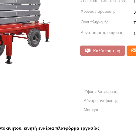
Συσκευασία λεπτομέρειες:
Τ
Χρόνος παράδοσης:
3
Όροι πληρωμής:
T
Δυνατότητα προσφοράς:
1
Καλύτερη τιμή
Ύψος πλατφόρμας:
Δύναμη ανύψωσης:
Μέτρηση:
υτοκινήτου
κινητή εναέρια πλατφόρμα εργασίας
,