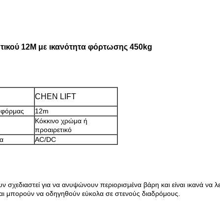
ικού 12M με ικανότητα φόρτωσης 450kg
CHEN LIFT
τφόρμας
12m
Κόκκινο χρώμα ή
προαιρετικό
α
AC/DC
υν σχεδιαστεί για να ανυψώνουν περιορισμένα βάρη και είναι ικανά να 
 και μπορούν να οδηγηθούν εύκολα σε στενούς διαδρόμους.