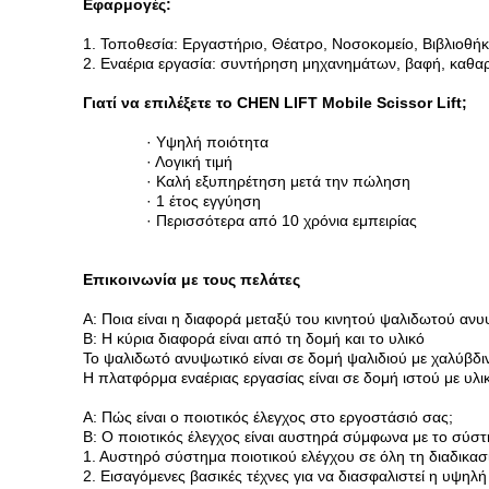
Εφαρμογές:
1. Τοποθεσία: Εργαστήριο, Θέατρο, Νοσοκομείο, Βιβλιοθήκ
2. Εναέρια εργασία: συντήρηση μηχανημάτων, βαφή, καθαρ
Γιατί να επιλέξετε το CHEN LIFT Mobile Scissor Lift;
· Υψηλή ποιότητα
· Λογική τιμή
· Καλή εξυπηρέτηση μετά την πώληση
· 1 έτος εγγύηση
· Περισσότερα από 10 χρόνια εμπειρίας
Επικοινωνία με τους πελάτες
Α: Ποια είναι η διαφορά μεταξύ του κινητού ψαλιδωτού ανυ
Β: Η κύρια διαφορά είναι από τη δομή και το υλικό
Το ψαλιδωτό ανυψωτικό είναι σε δομή ψαλιδιού με χαλύβδι
Η πλατφόρμα εναέριας εργασίας είναι σε δομή ιστού με υλι
Α: Πώς είναι ο ποιοτικός έλεγχος στο εργοστάσιό σας;
Β: Ο ποιοτικός έλεγχος είναι αυστηρά σύμφωνα με το σύστ
1. Αυστηρό σύστημα ποιοτικού ελέγχου σε όλη τη διαδικα
2. Εισαγόμενες βασικές τέχνες για να διασφαλιστεί η υψηλ