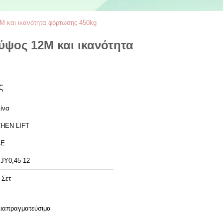
M και ικανότητα φόρτωσης 450kg
ψος 12M και ικανότητα
ς
ίνα
HEN LIFT
CE
JY0,45-12
 Σετ
ιαπραγματεύσιμα