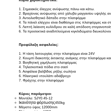
Κύρια χαρακτηριστικά:
1. Σημειακός έλεγχος ανύψωσης πάνω και κάτω.
2. Βραχίονας ανύψωσης από χάλυβα μαγγανίου υψηλής αν
3. Αντιολισθητικό δάπεδο στην πλατφόρμα
4. Τα πάνελ ελέγχου είναι διαθέσιμα στις πλατφόρμες και σ
5. Λεπτή λείανση κυλίνδρου σε καλή απόδοση στεγανοποί
6. Τα προσεκτικά αναδιπλούμενα κιγκλιδώματα διευκολύνου
Προφύλαξη ασφαλείας:
1. Η τάση λειτουργίας στην πλατφόρμα είναι 24V
2. Κουμπί διακοπής έκτακτης ανάγκης στην πλατφόρμα κα
3. Βοηθητική χαμήλωση πλατφόρμας
4. Τηλεσκοπικά πόδια στο σασί
5. Ασφάλεια βαλβίδας ρήξης σωλήνα
6. Ηλεκτρικό ντουλάπι αδιάβροχο
7. Φράχτης στην πλατφόρμα
Κύριες παράμετροι
Μοντέλο: SJY0.45-12
Ικανότητα φόρτωσης
450kg
Μέγιστο ύψος 12000mm