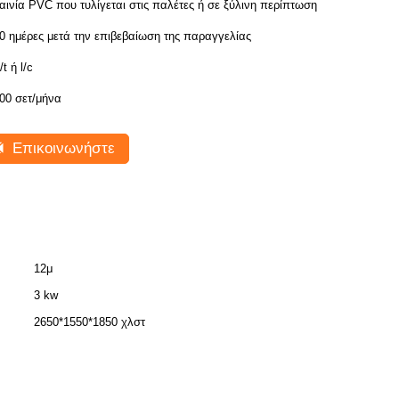
αινία PVC που τυλίγεται στις παλέτες ή σε ξύλινη περίπτωση
0 ημέρες μετά την επιβεβαίωση της παραγγελίας
/t ή l/c
00 σετ/μήνα
Επικοινωνήστε
12μ
3 kw
2650*1550*1850 χλστ