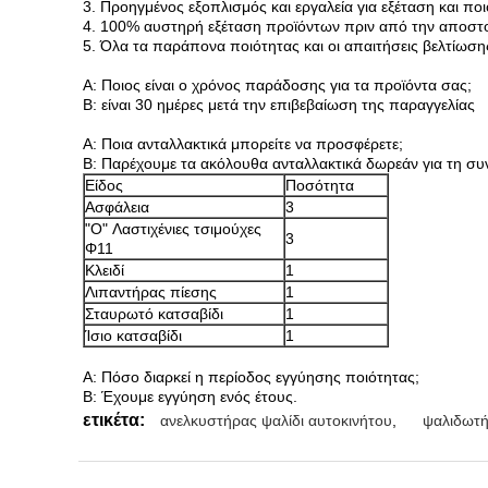
3. Προηγμένος εξοπλισμός και εργαλεία για εξέταση και ποι
4. 100% αυστηρή εξέταση προϊόντων πριν από την αποστ
5. Όλα τα παράπονα ποιότητας και οι απαιτήσεις βελτίωσης
Α: Ποιος είναι ο χρόνος παράδοσης για τα προϊόντα σας;
Β: είναι 30 ημέρες μετά την επιβεβαίωση της παραγγελίας
Α: Ποια ανταλλακτικά μπορείτε να προσφέρετε;
Β: Παρέχουμε τα ακόλουθα ανταλλακτικά δωρεάν για τη σ
Είδος
Ποσότητα
Ασφάλεια
3
"O" Λαστιχένιες τσιμούχες
3
Φ11
Κλειδί
1
Λιπαντήρας πίεσης
1
Σταυρωτό κατσαβίδι
1
Ίσιο κατσαβίδι
1
Α: Πόσο διαρκεί η περίοδος εγγύησης ποιότητας;
Β: Έχουμε εγγύηση ενός έτους.
ετικέτα:
ανελκυστήρας ψαλίδι αυτοκινήτου
,
ψαλιδωτή