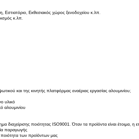
η, Εστιατόριο, Εκθεσιακός χώρος ξενοδοχείου κ.λπ.
ισμός κ.λπ.
ψωτικού και της κινητής πλατφόρμας εναέριας εργασίας αλουμινίου;
νο υλικό
κό αλουμινίου
ημα διαχείρισης ποιότητας ISO9001. Όταν τα προϊόντα είναι έτοιμα, η
σία παραγωγής
ή ποιότητα των προϊόντων μας