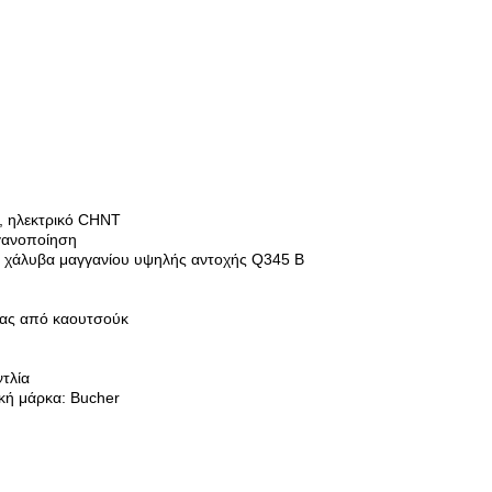
, ηλεκτρικό CHNT
γανοποίηση
 χάλυβα μαγγανίου υψηλής αντοχής Q345 B
νας από καουτσούκ
τλία
ική μάρκα: Bucher