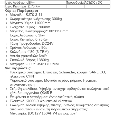
Ισχύς Ανύψωσης
3Kw
Τροφοδοσία
AC&DC / DC
Ισχύς Κινητήρα
0.75 Kw
Κύριες Παράμετροι
Μοντέλο: SJZ0.3-11
Χωρητικότητα Φόρτωσης 300kg
Μέγιστο Ύψος 11000mm
Ελάχιστο Ύψος 1700mm
Μέγεθος Πλατφόρμας2100*1150mm
Ισχύς Ανύψωσης 3kw
Ισχύς Κινητήρα:0.75Kw
Τάση Τροφοδοσίας DC24V
Χρόνος Ανύψωσης 90s
Κύλινδρος Φ80 (3 ΤΕΜ)
Αντλία γραναζιών 6ml/r
Συνολικό Βάρος 1380kg
Μέτρηση 2500*1350*1700MM
Διαμορφώσεις:
Ηλεκτρικό σύστημα: Επαφέας Schneider, κουμπί SANLICO,
ηλεκτρικό CHNT
Υδραυλικό σύστημα: Μονάδα ισχύος μάρκας Hycman,
στεγανοποίηση
Στήριξη ψαλιδιού: Υψηλής αντοχής ορθογώνιος σωλήνας από
χάλυβα μαγγανίου Q345 B
Επιφάνεια πλατφόρμας: Αντιολισθητική πλάκα
Ελαστικό: Ø600-9 Φουσκωτά ελαστικά
Σωλήνας λαδιού υψηλής πίεσης: Διπλός εύκαμπτος σωλήνας
από καουτσούκ ενισχυτή υδραυλικού σύρματος:
Μπαταρία: (DC12V,150AH)*4 με φορτιστή