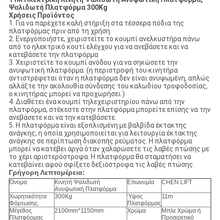
Ψαλιδωτή Πλατφόρμα 300Kg
Χρήσεις Προϊόντος
1. Για να παρέχετε καλή στήριξη στα τέσσερα πόδια της
πλατφόρμας πριν από τη χρήση.
2. Ενεργοποιήστε, χειριστείτε το κουμπί ανελκυστήρα πάνω
από το ηλεκτρικό κουτί ελέγχου για να ανεβάσετε και να
κατεβάσετε την πλατφόρμα
3. Χειριστείτε το κουμπί ανόδου για να σηκώσετε την
ανυψωτική πλατφόρμα. (η περιστροφή του κινητήρα
αντιστρέφεται όταν η πλατφόρμα δεν είναι ανυψωμένη, απλώς
αλλάξτε την ακολουθία σύνδεσης του καλωδίου τροφοδοσίας,
ο κινητήρας μπορεί να προχωρήσει.)
4. Διαθέτει ένα κουμπί τηλεχειριστηρίου πάνω από την
πλατφόρμα, στέκεστε στην πλατφόρμα μπορείτε επίσης να την
ανεβάσετε και να την κατεβάσετε.
5. Η πλατφόρμα είναι εξοπλισμένη με βαλβίδα έκτακτης
ανάγκης, η οποία χρησιμοποιείται για λειτουργία έκτακτης
ανάγκης σε περίπτωση διακοπής ρεύματος. Η πλατφόρμα
μπορεί να κατέβει αργά όταν χαλαρώσετε τις λαβές πτώσης με
το χέρι αριστερόστροφα. Η πλατφόρμα θα σταματήσει να
κατεβαίνει αφού σφίξετε δεξιόστροφα τις λαβές πτώσης.
Γ
ρήγορη Λεπτομέρεια:
Όνομα
Κινητή Ψαλιδωτή
Επωνυμία
CHEN LIFT
Ανυψωτική Πλατφόρμα
Χωρητικότητα
300Kg
Ύψος
11m
Φόρτωσης
Πλατφόρμας
Μέγεθος
2100mm*1150mm
Χρώμα
Μπλε Χρώμα ή
Πλατφόρμας
Προαιρετικό