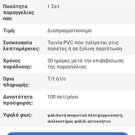
Ποσότητα
1 Σετ
παραγγελίας
ΈΛΕΓΧΟΣ
min:
ΠΟΙΌΤΗΤΑΣ
Τιμή:
Διαπραγματεύσιμα
ΕΠΙΚΟΙΝΩΝΉΣΤΕ
Συσκευασία
Ταινία PVC που τυλίγεται στις
λεπτομέρειες:
παλέτες ή σε ξύλινη περίπτωση
ΜΑΖΊ
Χρόνος
30 ημέρες μετά την επιβεβαίωση
ΜΑΣ
παράδοσης:
της παραγγελίας
Όροι
T/t ή l/c
ΕΙΔΉΣΕΙΣ
πληρωμής:
Δυνατότητα
100 σετ/μήνα
ΖΗΤΉΣΤΕ
προσφοράς:
ΜΙΑ
Υψηλό φως:
,
ψαλιδωτή ανυψωτική πλατφόρμα κινητή
ΠΡΟΣΦΟΡΆ
ανελκυστήρας ψαλίδι αυτοκινήτου