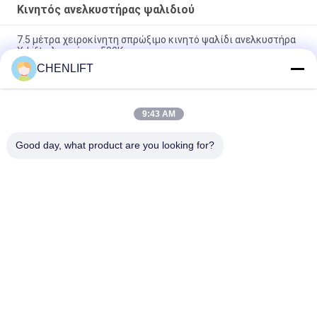
Κινητός ανελκυστήρας ψαλιδιού
7.5 μέτρα χειροκίνητη σπρώξιμο κινητό ψαλίδι ανελκυστήρα
X-Lift πλατφόρμα 500Kg
CHENLIFT
14M Μικρό ηλεκτρικό ανελκυστήρα ψαλίδι με κινητήρα
συσκευή χωρητικότητα φόρτωσης σε 450Kg
9:43 AM
Μίνι Εγχειρίδιο Πλατφόρμας Εναέριας Εργασίας 3,9 Μέτρων
Με Αντιολισθητική Πλάκα
Good day, what product are you looking for?
Λαϊκή κατηγορία
Όλα
Υδραυλική 
Αυτοκινούμενος 
Πλατφόρμα 
Ανελκυστήρας 
Ανύψωσης
Ψαλιδιού
Κινητός 
Μίνι Ανελκυστήρας 
Ανελκυστήρας 
Ψαλιδιού
Ψαλιδιού
Πλατφόρμα 
Πλατφόρμα 
Ανύψωσης
Εργασίας