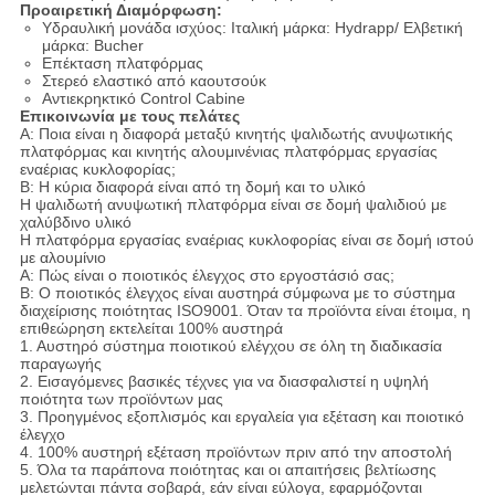
Προαιρετική Διαμόρφωση:
Υδραυλική μονάδα ισχύος: Ιταλική μάρκα: Hydrapp/ Ελβετική
μάρκα: Bucher
Επέκταση πλατφόρμας
Στερεό ελαστικό από καουτσούκ
Αντιεκρηκτικό Control Cabine
Επικοινωνία με τους πελάτες
Α: Ποια είναι η διαφορά μεταξύ κινητής ψαλιδωτής ανυψωτικής
πλατφόρμας και κινητής αλουμινένιας πλατφόρμας εργασίας
εναέριας κυκλοφορίας;
Β: Η κύρια διαφορά είναι από τη δομή και το υλικό
Η ψαλιδωτή ανυψωτική πλατφόρμα είναι σε δομή ψαλιδιού με
χαλύβδινο υλικό
Η πλατφόρμα εργασίας εναέριας κυκλοφορίας είναι σε δομή ιστού
με αλουμίνιο
Α: Πώς είναι ο ποιοτικός έλεγχος στο εργοστάσιό σας;
Β: Ο ποιοτικός έλεγχος είναι αυστηρά σύμφωνα με το σύστημα
διαχείρισης ποιότητας ISO9001. Όταν τα προϊόντα είναι έτοιμα, η
επιθεώρηση εκτελείται 100% αυστηρά
1. Αυστηρό σύστημα ποιοτικού ελέγχου σε όλη τη διαδικασία
παραγωγής
2. Εισαγόμενες βασικές τέχνες για να διασφαλιστεί η υψηλή
ποιότητα των προϊόντων μας
3. Προηγμένος εξοπλισμός και εργαλεία για εξέταση και ποιοτικό
έλεγχο
4. 100% αυστηρή εξέταση προϊόντων πριν από την αποστολή
5. Όλα τα παράπονα ποιότητας και οι απαιτήσεις βελτίωσης
μελετώνται πάντα σοβαρά, εάν είναι εύλογα, εφαρμόζονται