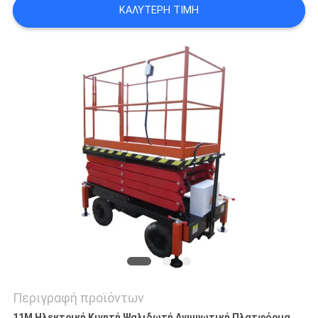
ΚΑΛΎΤΕΡΗ ΤΙΜΉ
SITEMAP
ΠΟΛΙΤΙΚΉ
ΑΠΟΡΡΉΤΟΥ
Περιγραφή προϊόντων
11M Ηλεκτρική Κινητή Ψαλιδωτή Ανυψωτική Πλατφόρμα,