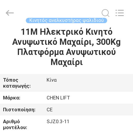
CHENLIFT
(SUZHOU)
MACHINERY
CO
LTD.
Κινητός ανελκυστήρας ψαλιδιού
All
Rights
Reserved.
11Μ Ηλεκτρικό Κινητό
ΣΠΊΤΙ
Ανυψωτικό Μαχαίρι, 300Kg
ΠΡΟΪΌΝΤΑ
Πλατφόρμα Ανυψωτικού
Μαχαίρι
ΣΧΕΤΙΚΆ
ΜΕ
Τόπος
Κίνα
καταγωγής:
ΕΜΆΣ
Μάρκα:
CHEN LIFT
ΕΠΙΣΚΈΨΕΙΣ
Πιστοποίηση:
CE
ΣΤΟ
Αριθμό
SJZ0.3-11
ΕΡΓΟΣΤΆΣΙΟ
μοντέλου: