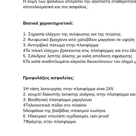
Η δομή των ψαλιδιών επιτρέπει την αξιόπιστη σταθερότητα
αποτελεσματικά και πιο ασφαλώς.
Βασικά χαρακτηριστικά:
1- Σημασία ελέγχου της ανύψωσης και της πτώσης.
2. Ανυψωτικό βραχίονα από χαλύβδινο μαγγάνιο σε υψηλή
3. Αντιτριβικό πάτωμα στην πλατφόρμα
4Τα πάνελ ελέγχου βρίσκονται στις πλατφόρμες και στο έδ
5. Σιλίνδρος λεπτής άλεσης με καλή απόδοση σφράγισης
6Τα καλά αναδιπλωμένα κάγκελα διευκολύνουν τον ελιγμό μ
Προφυλάξεις ασφαλείας:
1Η τάση λειτουργίας στην πλατφόρμα είναι 24V.
2. κουμπί διακοπής έκτακτης ανάγκης στην πλατφόρμα και
3. Βοηθητική πλατφόρμα χαμηλώνει
4Τηλεσκοπικά πόδια στο πλαίσιο
5Ασφάλεια της βαλβίδας σπασμού σωλήνα
6. Ηλεκτρικό ντουλάπι σχεδιασμός rain-proof
7Φράχτης στην πλατφόρμα.