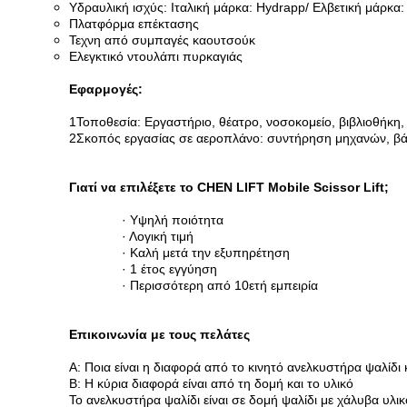
Υδραυλική ισχύς: Ιταλική μάρκα: Hydrapp/ Ελβετική μάρκα:
Πλατφόρμα επέκτασης
Τεχνη από συμπαγές καουτσούκ
Ελεγκτικό ντουλάπι πυρκαγιάς
Εφαρμογές:
1Τοποθεσία: Εργαστήριο, θέατρο, νοσοκομείο, βιβλιοθήκη,
2Σκοπός εργασίας σε αεροπλάνο: συντήρηση μηχανών, βά
Γιατί να επιλέξετε το CHEN LIFT Mobile Scissor Lift;
· Υψηλή ποιότητα
· Λογική τιμή
· Καλή μετά την εξυπηρέτηση
· 1 έτος εγγύηση
· Περισσότερη από 10ετή εμπειρία
Επικοινωνία με τους πελάτες
Α: Ποια είναι η διαφορά από το κινητό ανελκυστήρα ψαλίδι 
Β: Η κύρια διαφορά είναι από τη δομή και το υλικό
Το ανελκυστήρα ψαλίδι είναι σε δομή ψαλίδι με χάλυβα υλικ