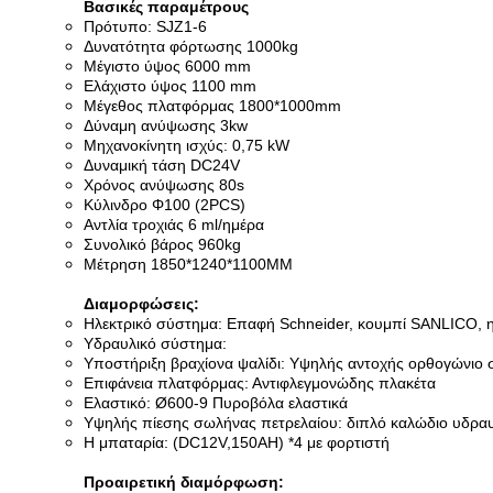
Βασικές παραμέτρους
Πρότυπο: SJZ1-6
Δυνατότητα φόρτωσης 1000kg
Μέγιστο ύψος 6000 mm
Ελάχιστο ύψος 1100 mm
Μέγεθος πλατφόρμας 1800*1000mm
Δύναμη ανύψωσης 3kw
Μηχανοκίνητη ισχύς: 0,75 kW
Δυναμική τάση DC24V
Χρόνος ανύψωσης 80s
Κύλινδρο Φ100 (2PCS)
Αντλία τροχιάς 6 ml/ημέρα
Συνολικό βάρος 960kg
Μέτρηση 1850*1240*1100MM
Διαμορφώσεις:
Ηλεκτρικό σύστημα: Επαφή Schneider, κουμπί SANLICO, 
Υδραυλικό σύστημα:
Υποστήριξη βραχίονα ψαλίδι: Υψηλής αντοχής ορθογώνιο
Επιφάνεια πλατφόρμας: Αντιφλεγμονώδης πλακέτα
Ελαστικό: Ø600-9 Πυροβόλα ελαστικά
Υψηλής πίεσης σωλήνας πετρελαίου: διπλό καλώδιο υδραυ
Η μπαταρία: (DC12V,150AH) *4 με φορτιστή
Προαιρετική διαμόρφωση: