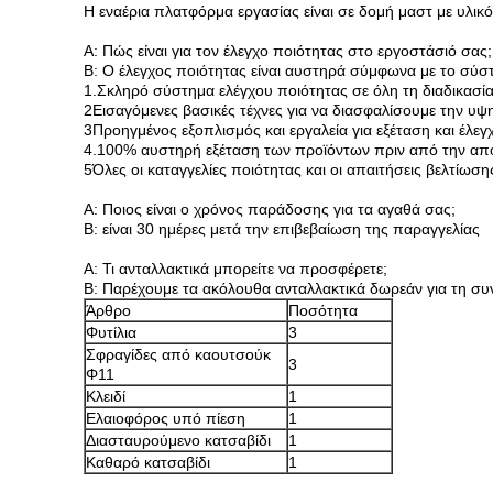
Η εναέρια πλατφόρμα εργασίας είναι σε δομή μαστ με υλικό
Α: Πώς είναι για τον έλεγχο ποιότητας στο εργοστάσιό σας;
Β: Ο έλεγχος ποιότητας είναι αυστηρά σύμφωνα με το σύσ
1.Σκληρό σύστημα ελέγχου ποιότητας σε όλη τη διαδικασ
2Εισαγόμενες βασικές τέχνες για να διασφαλίσουμε την υ
3Προηγμένος εξοπλισμός και εργαλεία για εξέταση και έλεγ
4.100% αυστηρή εξέταση των προϊόντων πριν από την α
5Όλες οι καταγγελίες ποιότητας και οι απαιτήσεις βελτίωση
Α: Ποιος είναι ο χρόνος παράδοσης για τα αγαθά σας;
Β: είναι 30 ημέρες μετά την επιβεβαίωση της παραγγελίας
Α: Τι ανταλλακτικά μπορείτε να προσφέρετε;
Β: Παρέχουμε τα ακόλουθα ανταλλακτικά δωρεάν για τη συ
Άρθρο
Ποσότητα
Φυτίλια
3
Σφραγίδες από καουτσούκ
3
Φ11
Κλειδί
1
Ελαιοφόρος υπό πίεση
1
Διασταυρούμενο κατσαβίδι
1
Καθαρό κατσαβίδι
1