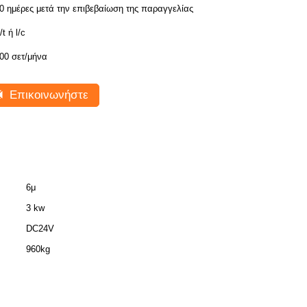
0 ημέρες μετά την επιβεβαίωση της παραγγελίας
/t ή l/c
00 σετ/μήνα
Επικοινωνήστε
6μ
3 kw
DC24V
960kg