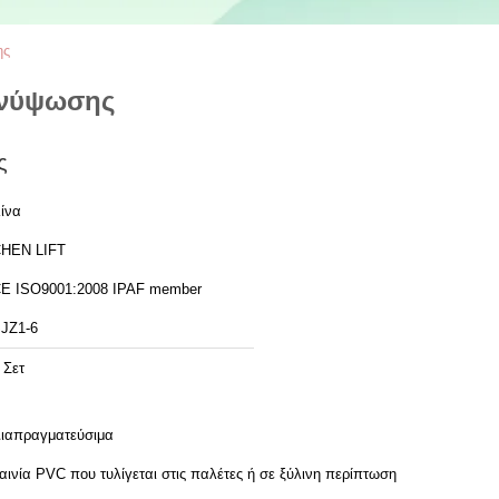
ης
ανύψωσης
ς
ίνα
HEN LIFT
CE ISO9001:2008 IPAF member
JZ1-6
 Σετ
ιαπραγματεύσιμα
αινία PVC που τυλίγεται στις παλέτες ή σε ξύλινη περίπτωση