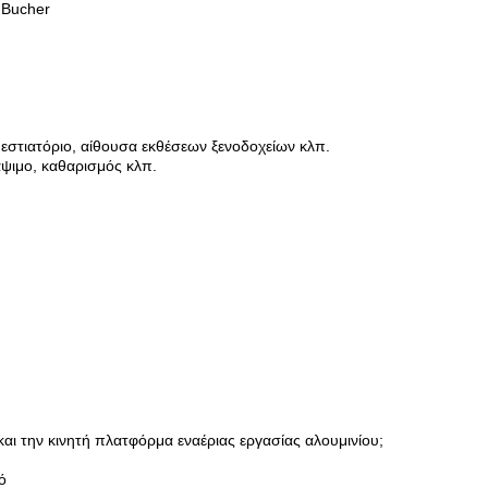
 Bucher
 εστιατόριο, αίθουσα εκθέσεων ξενοδοχείων κλπ.
ψιμο, καθαρισμός κλπ.
και την κινητή πλατφόρμα εναέριας εργασίας αλουμινίου;
ό