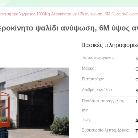
σκευή τραβήγματος 1000Kg Αεροκίνητο ψαλίδι ανύψωση, 6M ύψος ανύψωσ
εροκίνητο ψαλίδι ανύψωση, 6M ύψος 
Βασικές πληροφορίε
Τόπος καταγωγής:
Κ
Μάρκα:
C
Πιστοποίηση:
Αριθμό μοντέλου:
S
Ποσότητα παραγγελίας
1
min:
Τιμή:
Δ
Συσκευασία λεπτομέρειες:
Τ