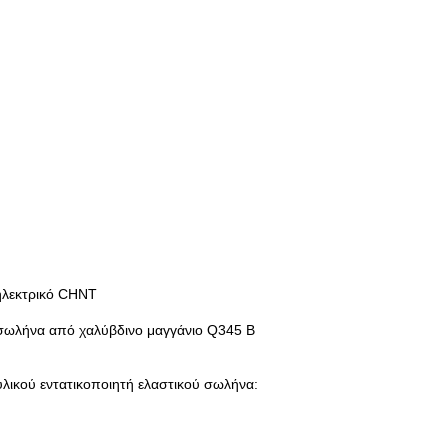
ηλεκτρικό CHNT
 σωλήνα από χαλύβδινο μαγγάνιο Q345 Β
λικού εντατικοποιητή ελαστικού σωλήνα: