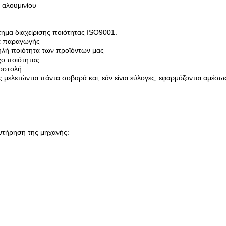
 αλουμινίου
τημα διαχείρισης ποιότητας ISO9001.
ία παραγωγής
ψηλή ποιότητα των προϊόντων μας
χο ποιότητας
ποστολή
ς μελετώνται πάντα σοβαρά και, εάν είναι εύλογες, εφαρμόζονται αμέσω
ντήρηση της μηχανής: