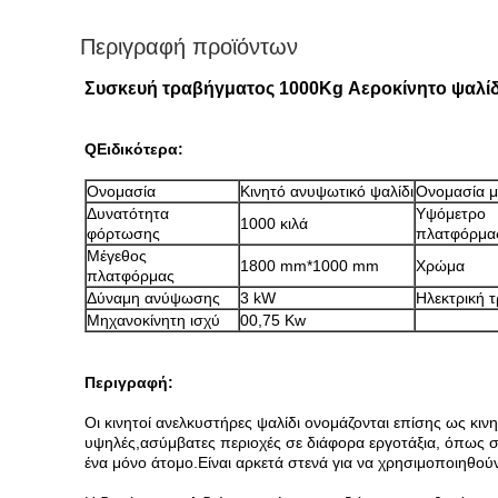
Περιγραφή προϊόντων
Συσκευή τραβήγματος 1000Kg Αεροκίνητο ψαλί
Q
Ειδικότερα:
Ονομασία
Κινητό ανυψωτικό ψαλίδι
Ονομασία 
Δυνατότητα
Υψόμετρο
1000 κιλά
φόρτωσης
πλατφόρμα
Μέγεθος
1800 mm*1000 mm
Χρώμα
πλατφόρμας
Δύναμη ανύψωσης
3 kW
Ηλεκτρική 
Μηχανοκίνητη ισχύ
00,75 Kw
Περιγραφή:
Οι κινητοί ανελκυστήρες ψαλίδι ονομάζονται επίσης ως κ
υψηλές,ασύμβατες περιοχές σε διάφορα εργοτάξια, όπως 
ένα μόνο άτομο.Είναι αρκετά στενά για να χρησιμοποιηθού