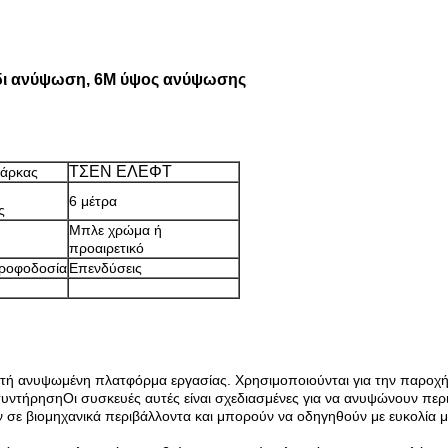
δι ανύψωση, 6M ύψος ανύψωσης
ΤΣΕΝ ΕΛΕΦΤ
μάρκας
6 μέτρα
ς
Μπλε χρώμα ή
προαιρετικό
τροφοδοσία
Επενδύσεις
ινητή ανυψωμένη πλατφόρμα εργασίας. Χρησιμοποιούνται για την παρο
συντήρησηΟι συσκευές αυτές είναι σχεδιασμένες για να ανυψώνουν πε
ν σε βιομηχανικά περιβάλλοντα και μπορούν να οδηγηθούν με ευκολία 