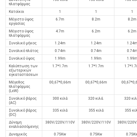
πλατφόρμας
Κατοίκοι
1
1
1
Μέγιστο ύψος
6.7m
8.2m
8.2m
εργασίας
Μέγιστο ύψος
4.7m
6.2m
6.2m
πλατφόρμας
Συνολικό μήκος
1.24m
1.24m
1.24
Συνολικό πλάτος
0.74m
0.74m
0.74
Συνολικό ύψος
1.99m
1.99m
1.99
Καλύπτωση των
1.7*1.7m
1.7*1.7m
1.7*1.
εξωτερικών
εγκαταστάσεων
Μέγεθος
00,67*0,66m
00,67*0,66m
00,67*0
πλατφόρμας
(LxW)
Συνολικό βάρος
300 κιλά
320 κιλά.
320 κιλ
(AC)
Συνολικό βάρος
335 κιλά
355 κιλά
355 κι
(DC)
Δύναμη
380V/220V/110V
380V/220V/110V
380V/220V
εναλλασσόμενης
Δυναμικός
0.75Kw
0.75Kw
0.75K