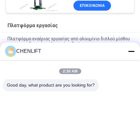
ΕΠΙΚΟΙΝΩΝΙΑ
Πλατφόρμα εργασίας
Πλατφόρμα εναέριας εργασίας από αλουμίνιο διπλού μίσθου
αυτοπροωθητικό ανελκυστήρα 9 μέτρα
CHENLIFT
10 μέτρα ύψος Πλατφόρμα εναέριας εργασίας διπλού μίσθου
Υδραυλικό κατακόρυφο τραπέζι ανύψωσης
2:36 AM
Εναέριο ανυψωτικό πλατφόρμα αλουμινίου με ύψος
ανύψωσης 14m, ύψος πλατφόρμας τετραπλού ιστού 300Kg
Good day, what product are you looking for?
Λαϊκή κατηγορία
Όλα
Υδραυλική 
Αυτοκινούμενος 
Πλατφόρμα 
Ανελκυστήρας 
Ανύψωσης
Ψαλιδιού
Κινητός 
Μίνι Ανελκυστήρας 