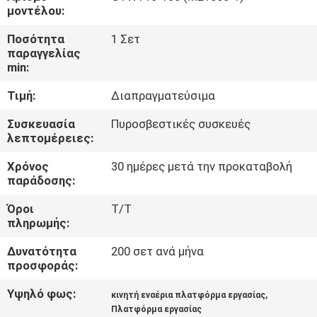
μοντέλου:
ΈΛΕΓΧΟΣ
Ποσότητα
1 Σετ
παραγγελίας
ΠΟΙΌΤΗΤΑΣ
min:
Τιμή:
Διαπραγματεύσιμα
ΕΠΙΚΟΙΝΩΝΉΣΤΕ
ΜΑΖΊ
Συσκευασία
Πυροσβεστικές συσκευές
λεπτομέρειες:
ΜΑΣ
Χρόνος
30 ημέρες μετά την προκαταβολή
παράδοσης:
ΕΙΔΉΣΕΙΣ
Όροι
T/T
πληρωμής:
ΖΗΤΉΣΤΕ
Δυνατότητα
200 σετ ανά μήνα
ΜΙΑ
προσφοράς:
ΠΡΟΣΦΟΡΆ
Υψηλό φως:
,
κινητή εναέρια πλατφόρμα εργασίας
Πλατφόρμα εργασίας