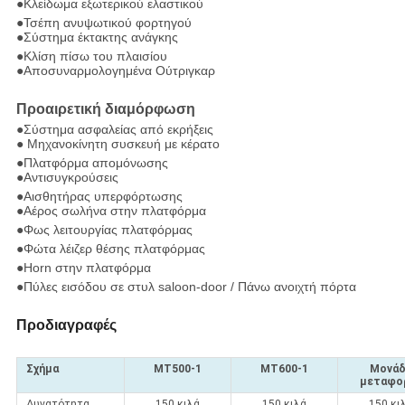
●Κλείδωμα εξωτερικού ελαστικού
●Τσέπη ανυψωτικού φορτηγού
●Σύστημα έκτακτης ανάγκης
●Κλίση πίσω του πλαισίου
●Αποσυναρμολογημένα Ούτριγκαρ
Προαιρετική διαμόρφωση
●Σύστημα ασφαλείας από εκρήξεις
● Μηχανοκίνητη συσκευή με κέρατο
●Πλατφόρμα απομόνωσης
●Αντισυγκρούσεις
●Αισθητήρας υπερφόρτωσης
●Αέρος σωλήνα στην πλατφόρμα
●Φως λειτουργίας πλατφόρμας
●Φώτα λέιζερ θέσης πλατφόρμας
●Horn στην πλατφόρμα
●Πύλες εισόδου σε στυλ saloon-door / Πάνω ανοιχτή πόρτα
Προδιαγραφές
Σχήμα
MT500-1
MT600-1
Μονά
μεταφο
Δυνατότητα
150 κιλά
150 κιλά
150 κι