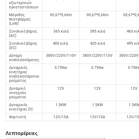
εξωτερικών
εγκαταστάσεων
Μέγεθος
00,67*0,66m
00,67*0,66m
00,67*0
πλατφόρμας
(LxW)
Συνολικό βάρος
365 κιλά
385 κιλά
460 κι
(AC)
Συνολικό βάρος
400 κιλά.
420 κιλά
495 κι
(DC)
Δύναμη
380V/220V/110V
380V/220V/110V
380V/220V
εναλλασσόμενης
Δυναμικός
0.75Kw
0.75Kw
0.75K
κινητήρας
εναλλασσόμενου
ρεύματος
Δυναμικό
12V
12V
12V
συνεχούς
ρεύματος
Δυναμικός
1.5KW
1.5KW
1.5K
κινητήρας DC
Φορτιστή
12V/15A
12V/15A
12V/1
Λεπτομέρειες