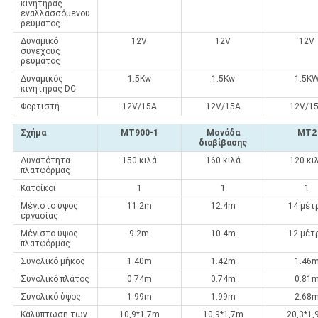
κινητήρας
εναλλασσόμενου
ρεύματος
Δυναμικό
12V
12V
12V
συνεχούς
ρεύματος
Δυναμικός
1.5Kw
1.5Kw
1.5K
κινητήρας DC
Φορτιστή
12V/15A
12V/15A
12V/1
Σχήμα
MT900-1
Μονάδα
ΜΤ2
διαβίβασης
Δυνατότητα
150 κιλά
160 κιλά
120 κι
πλατφόρμας
Κατοίκοι
1
1
1
Μέγιστο ύψος
11.2m
12.4m
14 μέτ
εργασίας
Μέγιστο ύψος
9.2m
10.4m
12 μέτ
πλατφόρμας
Συνολικό μήκος
1.40m
1.42m
1.46
Συνολικό πλάτος
0.74m
0.74m
0.81
Συνολικό ύψος
1.99m
1.99m
2.68
Καλύπτωση των
10,9*1,7m
10,9*1,7m
20,3*1