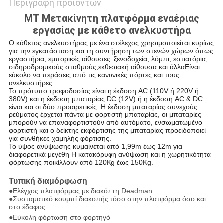
Περιγραφή προϊόντων
MT Μετακίνητη πλατφόρμα εναέριας
εργασίας με κάθετο ανελκυστήρα
Ο κάθετος ανελκυστήρας με ένα στέλεχος χρησιμοποιείται κυρίως
για την εγκατάσταση και τη συντήρηση των στενών χώρων όπως
εργαστήρια, εμπορικές αίθουσες, ξενοδοχεία, λόμπι, εστιατόρια,
σιδηροδρομικούς σταθμούς,εκθεσιακή αίθουσα και άλλαΕίναι
εύκολο να περάσεις από τις κανονικές πόρτες και τους
ανελκυστήρες.
Το πρότυπο τροφοδοσίας είναι η έκδοση AC (110V ή 220V ή
380V) και η έκδοση μπαταρίας DC (12V) ή η έκδοση AC & DC
είναι και οι δύο προαιρετικές.
Η έκδοση μπαταρίας συνεχούς
ρεύματος έρχεται πάντα με φορτιστή μπαταρίας, οι μπαταρίες
μπορούν να επαναφορτιστούν από αυτόματο, ενσωματωμένο
φορτιστή και ο δείκτης εκφόρτισης της μπαταρίας προειδοποιεί
για συνθήκες χαμηλής φόρτισης.
Το ύψος ανύψωσης κυμαίνεται από 1,99m έως 12m για
διαφορετικά μεγέθη
Η κατακόρυφη ανύψωση και η χωρητικότητα
φόρτωσης ποικίλλουν από 120Kg έως 150Kg.
Τυπική διαμόρφωση
●Ελέγχος πλατφόρμας με διακόπτη Deadman
●Συσταματικό κουμπί διακοπής τόσο στην πλατφόρμα όσο και
στο έδαφος
●Εύκολη φόρτωση στο φορτηγό