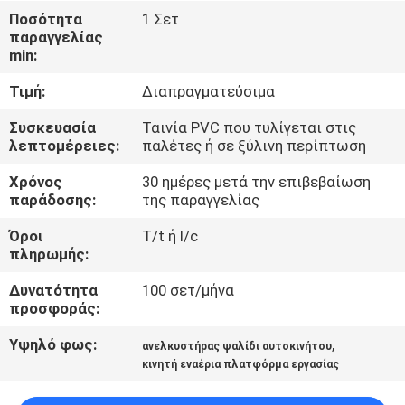
Ποσότητα
1 Σετ
παραγγελίας
ΈΛΕΓΧΟΣ
min:
ΠΟΙΌΤΗΤΑΣ
Τιμή:
Διαπραγματεύσιμα
ΕΠΙΚΟΙΝΩΝΉΣΤΕ
Συσκευασία
Ταινία PVC που τυλίγεται στις
λεπτομέρειες:
παλέτες ή σε ξύλινη περίπτωση
ΜΑΖΊ
Χρόνος
30 ημέρες μετά την επιβεβαίωση
ΜΑΣ
παράδοσης:
της παραγγελίας
Όροι
T/t ή l/c
ΕΙΔΉΣΕΙΣ
πληρωμής:
Δυνατότητα
100 σετ/μήνα
ΖΗΤΉΣΤΕ
προσφοράς:
ΜΙΑ
Υψηλό φως:
,
ανελκυστήρας ψαλίδι αυτοκινήτου
ΠΡΟΣΦΟΡΆ
κινητή εναέρια πλατφόρμα εργασίας