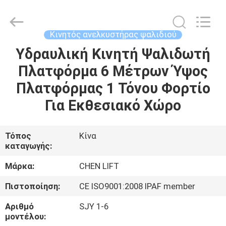
CHENLIFT
(SUZHOU)
MACHINERY
CO
LTD.
Κινητός ανελκυστήρας ψαλιδιού
All
Rights
Reserved.
Υδραυλική Κινητή Ψαλιδωτή
ΣΠΊΤΙ
Πλατφόρμα 6 Μέτρων Ύψος
ΠΡΟΪΌΝΤΑ
Πλατφόρμας 1 Τόνου Φορτίο
Για Εκθεσιακό Χώρο
ΣΧΕΤΙΚΆ
ΜΕ
Τόπος
Κίνα
καταγωγής:
ΕΜΆΣ
Μάρκα:
CHEN LIFT
ΕΠΙΣΚΈΨΕΙΣ
Πιστοποίηση:
CE ISO9001:2008 IPAF member
ΣΤΟ
Αριθμό
SJY 1-6
ΕΡΓΟΣΤΆΣΙΟ
μοντέλου: