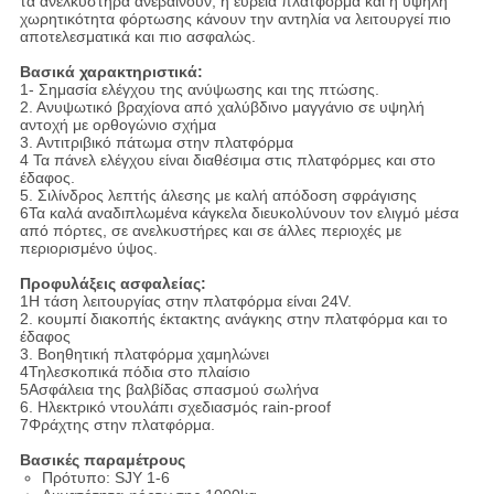
τα ανελκυστήρα ανεβαίνουν, η ευρεία πλατφόρμα και η υψηλή
χωρητικότητα φόρτωσης κάνουν την αντηλία να λειτουργεί πιο
αποτελεσματικά και πιο ασφαλώς.
Βασικά χαρακτηριστικά:
1- Σημασία ελέγχου της ανύψωσης και της πτώσης.
2. Ανυψωτικό βραχίονα από χαλύβδινο μαγγάνιο σε υψηλή
αντοχή με ορθογώνιο σχήμα
3. Αντιτριβικό πάτωμα στην πλατφόρμα
4 Τα πάνελ ελέγχου είναι διαθέσιμα στις πλατφόρμες και στο
έδαφος.
5. Σιλίνδρος λεπτής άλεσης με καλή απόδοση σφράγισης
6Τα καλά αναδιπλωμένα κάγκελα διευκολύνουν τον ελιγμό μέσα
από πόρτες, σε ανελκυστήρες και σε άλλες περιοχές με
περιορισμένο ύψος.
Προφυλάξεις ασφαλείας:
1Η τάση λειτουργίας στην πλατφόρμα είναι 24V.
2. κουμπί διακοπής έκτακτης ανάγκης στην πλατφόρμα και το
έδαφος
3. Βοηθητική πλατφόρμα χαμηλώνει
4Τηλεσκοπικά πόδια στο πλαίσιο
5Ασφάλεια της βαλβίδας σπασμού σωλήνα
6. Ηλεκτρικό ντουλάπι σχεδιασμός rain-proof
7Φράχτης στην πλατφόρμα.
Βασικές παραμέτρους
Πρότυπο: SJY 1-6