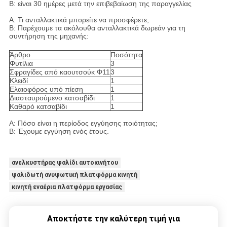
Β: είναι 30 ημέρες μετά την επιβεβαίωση της παραγγελίας
Α: Τι ανταλλακτικά μπορείτε να προσφέρετε;
Β: Παρέχουμε τα ακόλουθα ανταλλακτικά δωρεάν για τη
συντήρηση της μηχανής:
Άρθρο
Ποσότητα
Φυτίλια
3
Σφραγίδες από καουτσούκ Φ11
3
Κλειδί
1
Ελαιοφόρος υπό πίεση
1
Διασταυρούμενο κατσαβίδι
1
Καθαρό κατσαβίδι
1
Α: Πόσο είναι η περίοδος εγγύησης ποιότητας;
Β: Έχουμε εγγύηση ενός έτους.
ανελκυστήρας ψαλίδι αυτοκινήτου
ψαλιδωτή ανυψωτική πλατφόρμα κινητή
κινητή εναέρια πλατφόρμα εργασίας
Αποκτήστε την καλύτερη τιμή για