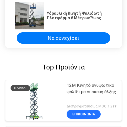
Υδραυλική Κινητή Ψαλιδωτή
Πλατφόρμα 6 Μέτρων Ύψος
Πλατφόρμας 1 Τόνου Φορτίο Για
Εκθεσιακό Χώρο
Να συνεχίσει
Top Προϊόντα
12M Κινητό ανυψωτικό
ψαλίδι με συσκευή έλξης
Διαπραγματεύσιμα MOQ:1 Σετ
ΕΠΙΚΟΙΝΩΝΙΑ