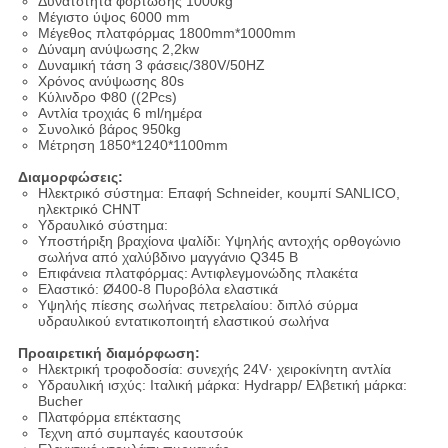
Δυνατότητα φόρτωσης 1000kg
Μέγιστο ύψος 6000 mm
Μέγεθος πλατφόρμας 1800mm*1000mm
Δύναμη ανύψωσης 2,2kw
Δυναμική τάση 3 φάσεις/380V/50HZ
Χρόνος ανύψωσης 80s
Κύλινδρο Φ80 ((2Pcs)
Αντλία τροχιάς 6 ml/ημέρα
Συνολικό βάρος 950kg
Μέτρηση 1850*1240*1100mm
Διαμορφώσεις:
Ηλεκτρικό σύστημα: Επαφή Schneider, κουμπί SANLICO,
ηλεκτρικό CHNT
Υδραυλικό σύστημα:
Υποστήριξη βραχίονα ψαλίδι: Υψηλής αντοχής ορθογώνιο
σωλήνα από χαλύβδινο μαγγάνιο Q345 Β
Επιφάνεια πλατφόρμας: Αντιφλεγμονώδης πλακέτα
Ελαστικό: Ø400-8 Πυροβόλα ελαστικά
Υψηλής πίεσης σωλήνας πετρελαίου: διπλό σύρμα
υδραυλικού εντατικοποιητή ελαστικού σωλήνα
Προαιρετική διαμόρφωση:
Ηλεκτρική τροφοδοσία: συνεχής 24V· χειροκίνητη αντλία
Υδραυλική ισχύς: Ιταλική μάρκα: Hydrapp/ Ελβετική μάρκα:
Bucher
Πλατφόρμα επέκτασης
Τεχνη από συμπαγές καουτσούκ