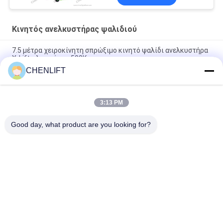
Κινητός ανελκυστήρας ψαλιδιού
7.5 μέτρα χειροκίνητη σπρώξιμο κινητό ψαλίδι ανελκυστήρα
X-Lift πλατφόρμα 500Kg
CHENLIFT
14M Μικρό ηλεκτρικό ανελκυστήρα ψαλίδι με κινητήρα
συσκευή χωρητικότητα φόρτωσης σε 450Kg
3:13 PM
Μίνι Εγχειρίδιο Πλατφόρμας Εναέριας Εργασίας 3,9 Μέτρων
Με Αντιολισθητική Πλάκα
Good day, what product are you looking for?
Λαϊκή κατηγορία
Όλα
Υδραυλική 
Αυτοκινούμενος 
Πλατφόρμα 
Ανελκυστήρας 
Ανύψωσης
Ψαλιδιού
Κινητός 
Μίνι Ανελκυστήρας 
Ανελκυστήρας 
Ψαλιδιού
Ψαλιδιού