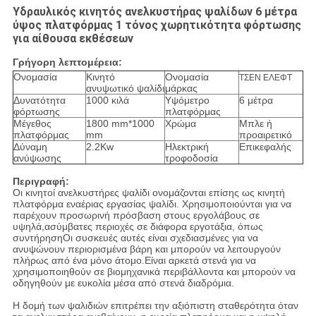
Υδραυλικός κινητός ανελκυστήρας ψαλίδων 6 μέτρα
ύψος πλατφόρμας 1 τόνος χωρητικότητα φόρτωσης
για αίθουσα εκθέσεων
Γρήγορη λεπτομέρεια:
Ονομασία
Κινητό
Ονομασία
ΤΣΕΝ ΕΛΕΦΤ
ανυψωτικό ψαλίδι
μάρκας
Δυνατότητα
1000 κιλά
Υψόμετρο
6 μέτρα
φόρτωσης
πλατφόρμας
Μέγεθος
1800 mm*1000
Χρώμα
Μπλε ή
πλατφόρμας
mm
προαιρετικό
Δύναμη
2.2Kw
Ηλεκτρική
Επικεφαλής
ανύψωσης
τροφοδοσία
Περιγραφή:
Οι κινητοί ανελκυστήρες ψαλίδι ονομάζονται επίσης ως κινητή
πλατφόρμα εναέριας εργασίας ψαλίδι. Χρησιμοποιούνται για να
παρέχουν προσωρινή πρόσβαση στους εργολάβους σε
υψηλά,ασύμβατες περιοχές σε διάφορα εργοτάξια, όπως
συντήρησηΟι συσκευές αυτές είναι σχεδιασμένες για να
ανυψώνουν περιορισμένα βάρη και μπορούν να λειτουργούν
πλήρως από ένα μόνο άτομο.Είναι αρκετά στενά για να
χρησιμοποιηθούν σε βιομηχανικά περιβάλλοντα και μπορούν να
οδηγηθούν με ευκολία μέσα από στενά διαδρόμια.
Η δομή των ψαλιδιών επιτρέπει την αξιόπιστη σταθερότητα όταν