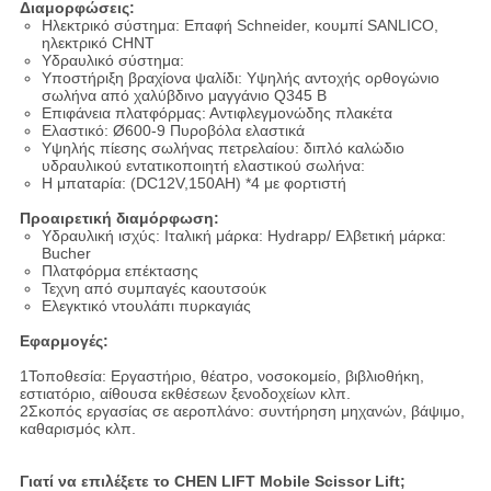
Διαμορφώσεις:
Ηλεκτρικό σύστημα: Επαφή Schneider, κουμπί SANLICO,
ηλεκτρικό CHNT
Υδραυλικό σύστημα:
Υποστήριξη βραχίονα ψαλίδι: Υψηλής αντοχής ορθογώνιο
σωλήνα από χαλύβδινο μαγγάνιο Q345 Β
Επιφάνεια πλατφόρμας: Αντιφλεγμονώδης πλακέτα
Ελαστικό: Ø600-9 Πυροβόλα ελαστικά
Υψηλής πίεσης σωλήνας πετρελαίου: διπλό καλώδιο
υδραυλικού εντατικοποιητή ελαστικού σωλήνα:
Η μπαταρία: (DC12V,150AH) *4 με φορτιστή
Προαιρετική διαμόρφωση:
Υδραυλική ισχύς: Ιταλική μάρκα: Hydrapp/ Ελβετική μάρκα:
Bucher
Πλατφόρμα επέκτασης
Τεχνη από συμπαγές καουτσούκ
Ελεγκτικό ντουλάπι πυρκαγιάς
Εφαρμογές:
1Τοποθεσία: Εργαστήριο, θέατρο, νοσοκομείο, βιβλιοθήκη,
εστιατόριο, αίθουσα εκθέσεων ξενοδοχείων κλπ.
2Σκοπός εργασίας σε αεροπλάνο: συντήρηση μηχανών, βάψιμο,
καθαρισμός κλπ.
Γιατί να επιλέξετε το CHEN LIFT Mobile Scissor Lift;