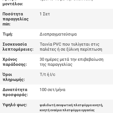
μοντέλου:
ΈΛΕΓΧΟΣ
Ποσότητα
1 Σετ
παραγγελίας
ΠΟΙΌΤΗΤΑΣ
min:
Τιμή:
Διαπραγματεύσιμα
ΕΠΙΚΟΙΝΩΝΉΣΤΕ
ΜΑΖΊ
Συσκευασία
Ταινία PVC που τυλίγεται στις
λεπτομέρειες:
παλέτες ή σε ξύλινη περίπτωση
ΜΑΣ
Χρόνος
30 ημέρες μετά την επιβεβαίωση
παράδοσης:
της παραγγελίας
ΕΙΔΉΣΕΙΣ
Όροι
T/t ή l/c
πληρωμής:
ΖΗΤΉΣΤΕ
Δυνατότητα
100 σετ/μήνα
ΜΙΑ
προσφοράς:
ΠΡΟΣΦΟΡΆ
Υψηλό φως:
,
ψαλιδωτή ανυψωτική πλατφόρμα κινητή
κινητή εναέρια πλατφόρμα εργασίας