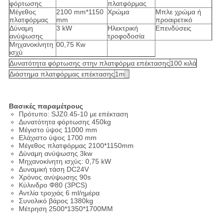
φόρτωσης
πλατφόρμας
Μέγεθος
2100 mm*1150
Χρώμα
Μπλε χρώμα ή
πλατφόρμας
mm
προαιρετικό
Δύναμη
3 kW
Ηλεκτρική
Επενδύσεις
ανύψωσης
τροφοδοσία
Μηχανοκίνητη
00,75 Kw
ισχύ
Δυνατότητα φόρτωσης στην πλατφόρμα επέκτασης
100 κιλά
Διάστημα πλατφόρμας επέκτασης
1m
Βασικές παραμέτρους
Πρότυπο: SJZ0.45-10 με επέκταση
Δυνατότητα φόρτωσης 450kg
Μέγιστο ύψος 11000 mm
Ελάχιστο ύψος 1700 mm
Μέγεθος πλατφόρμας 2100*1150mm
Δύναμη ανύψωσης 3kw
Μηχανοκίνητη ισχύς: 0,75 kW
Δυναμική τάση DC24V
Χρόνος ανύψωσης 90s
Κύλινδρο Φ80 (3PCS)
Αντλία τροχιάς 6 ml/ημέρα
Συνολικό βάρος 1380kg
Μέτρηση 2500*1350*1700MM