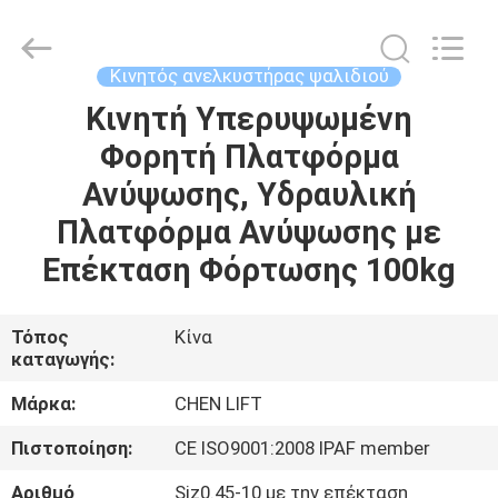
CHENLIFT
(SUZHOU)
MACHINERY
CO
LTD.
Κινητός ανελκυστήρας ψαλιδιού
All
Rights
Reserved.
Κινητή Υπερυψωμένη
ΣΠΊΤΙ
Φορητή Πλατφόρμα
ΠΡΟΪΌΝΤΑ
Ανύψωσης, Υδραυλική
Πλατφόρμα Ανύψωσης με
ΣΧΕΤΙΚΆ
Επέκταση Φόρτωσης 100kg
ΜΕ
ΕΜΆΣ
Τόπος
Κίνα
καταγωγής:
ΕΠΙΣΚΈΨΕΙΣ
Μάρκα:
CHEN LIFT
ΣΤΟ
Πιστοποίηση:
CE ISO9001:2008 IPAF member
ΕΡΓΟΣΤΆΣΙΟ
Αριθμό
Sjz0.45-10 με την επέκταση