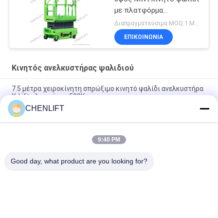
με πλατφόρμα
επέκτασης
Διαπραγματεύσιμα MOQ:1 Μονάδα
ΕΠΙΚΟΙΝΩΝΙΑ
Κινητός ανελκυστήρας ψαλιδιού
7.5 μέτρα χειροκίνητη σπρώξιμο κινητό ψαλίδι ανελκυστήρα
X-Lift πλατφόρμα 500Kg
CHENLIFT
14M Μικρό ηλεκτρικό ανελκυστήρα ψαλίδι με κινητήρα
συσκευή χωρητικότητα φόρτωσης σε 450Kg
9:40 PM
Μίνι Εγχειρίδιο Πλατφόρμας Εναέριας Εργασίας 3,9 Μέτρων
Με Αντιολισθητική Πλάκα
Good day, what product are you looking for?
Λαϊκή κατηγορία
Όλα
Υδραυλική 
Αυτοκινούμενος 
Πλατφόρμα 
Ανελκυστήρας 