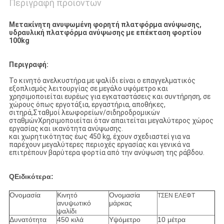
Περιγραφή προϊόντων
Μετακίνητη ανυψωμένη φορητή πλατφόρμα ανύψωσης,
υδραυλική πλατφόρμα ανύψωσης με επέκταση φορτίου
100kg
Περιγραφή:
Το κινητό ανελκυστήρα με ψαλίδι είναι ο επαγγελματικός
εξοπλισμός λειτουργίας σε μεγάλο υψόμετρο και
χρησιμοποιείται ευρέως για εγκαταστάσεις και συντήρηση, σε
χώρους όπως εργοτάξια, εργαστήρια, αποθήκες,
σιτηρά,Σταθμοί λεωφορείων/σιδηροδρομικών
σταθμώνΧρησιμοποιείται όταν απαιτείται μεγαλύτερος χώρος
εργασίας και ικανότητα ανύψωσης.
και χωρητικότητας έως 450 kg, έχουν σχεδιαστεί για να
παρέχουν μεγαλύτερες περιοχές εργασίας και γενικά να
επιτρέπουν βαρύτερα φορτία από την ανύψωση της ράβδου.
Q
Ειδικότερα:
Ονομασία
Κινητό
Ονομασία
ΤΣΕΝ ΕΛΕΦΤ
ανυψωτικό
μάρκας
ψαλίδι
Δυνατότητα
450 κιλά
Υψόμετρο
10 μέτρα