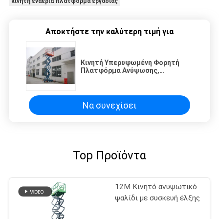
κινητή εναέρια πλατφόρμα εργασίας
Αποκτήστε την καλύτερη τιμή για
Κινητή Υπερυψωμένη Φορητή
Πλατφόρμα Ανύψωσης,
Υδραυλική Πλατφόρμα
Ανύψωσης με Επέκταση
Φόρτωσης 100kg
Να συνεχίσει
Top Προϊόντα
12M Κινητό ανυψωτικό
ψαλίδι με συσκευή έλξης