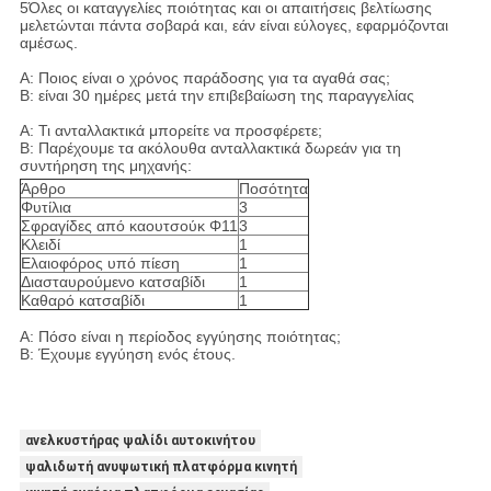
5Όλες οι καταγγελίες ποιότητας και οι απαιτήσεις βελτίωσης
μελετώνται πάντα σοβαρά και, εάν είναι εύλογες, εφαρμόζονται
αμέσως.
Α: Ποιος είναι ο χρόνος παράδοσης για τα αγαθά σας;
Β: είναι 30 ημέρες μετά την επιβεβαίωση της παραγγελίας
Α: Τι ανταλλακτικά μπορείτε να προσφέρετε;
Β: Παρέχουμε τα ακόλουθα ανταλλακτικά δωρεάν για τη
συντήρηση της μηχανής:
Άρθρο
Ποσότητα
Φυτίλια
3
Σφραγίδες από καουτσούκ Φ11
3
Κλειδί
1
Ελαιοφόρος υπό πίεση
1
Διασταυρούμενο κατσαβίδι
1
Καθαρό κατσαβίδι
1
Α: Πόσο είναι η περίοδος εγγύησης ποιότητας;
Β: Έχουμε εγγύηση ενός έτους.
ανελκυστήρας ψαλίδι αυτοκινήτου
ψαλιδωτή ανυψωτική πλατφόρμα κινητή