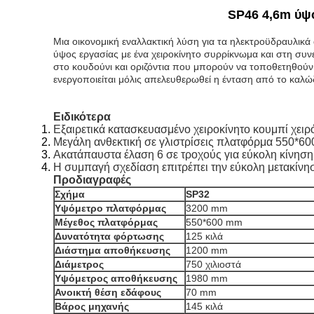
SP46 4,6m ύψ
Μια οικονομική εναλλακτική λύση για τα ηλεκτροϋδραυλικά
ύψος εργασίας με ένα χειροκίνητο συρρίκνωμα και στη συ
στο κουδούνι και οριζόντια που μπορούν να τοποθετηθούν
ενεργοποιείται μόλις απελευθερωθεί η ένταση από το καλ
Ειδικότερα
Εξαιρετικά κατασκευασμένο χειροκίνητο κουμπί χειρ
Μεγάλη ανθεκτική σε γλιστρίσεις πλατφόρμα 550*6
Ακατάπαυστα έλαση 6 σε τροχούς για εύκολη κίνηση
Η συμπαγή σχεδίαση επιτρέπει την εύκολη μετακίν
Προδιαγραφές
Σχήμα
SP32
Υψόμετρο πλατφόρμας
3200 mm
Μέγεθος πλατφόρμας
550*600 mm
Δυνατότητα φόρτωσης
125 κιλά
Διάστημα αποθήκευσης
1200 mm
Διάμετρος
750 χιλιοστά
Υψόμετρος αποθήκευσης
1980 mm
Ανοικτή θέση εδάφους
70 mm
Βάρος μηχανής
145 κιλά