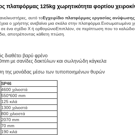
ος πλατφόρμας 125kg χωρητικότητα φορτίου χειροκ
 ανελκυστήρες, αυτό το
Εγχειρίδιο πλατφόρμας εργασίας ανύψωσης 
νέχεια ο χρήστης ανεβαίνει μια σκάλα στην πλατφόρμα.Ενσωματωμένα χ
 σε ένα σχέδιο X ή ορθογώνιοΕπιπλέον, σε περίπτωση που το καλώδιο 
ώδιο, αποτρέποντας κάθετη πτώση.
ός διαθέτει βαρύ φρένο
00mm με σανίδες δακτύλων και σωληνώδη κάγκελα
ηση της μονάδας μέσω των τυποποιημένων θυρών
SP46
4600 χιλιοστά
550*600 mm
125 κιλά
1300 χιλιοστά
800 χιλιοστά
2070 mm
70 mm
190 κιλά