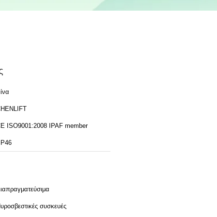
ς
ίνα
HENLIFT
CE ISO9001:2008 IPAF member
P46
ιαπραγματεύσιμα
υροσβεστικές συσκευές