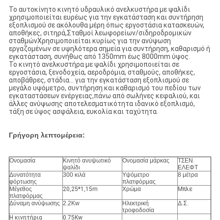
Το αυτοκίνητο κινητό υδραυλικό ανελκυστήρα με ψαλίδι
χρησιμοποιείται ευρέως για την εγκατάσταση και συντήρηση
εξοπλισμού σε ακόλουθα μέρη όπως εργοστάσια κατασκευών,
αποθήκες, σιτηρά,Σταθμοί λεωφορείων/σιδηροδρομικών
σταθμώνΧρησιμοποιείται κυρίως για την ανύψωση
εργαζομένων σε υψηλότερα σημεία για συντήρηση, καθαρισμό ή
εγκατάσταση, συνήθως από 1350mm έως 8000mm ύψος.
Το κινητό ανελκυστήρα με ψαλίδι χρησιμοποιείται σε
εργοστάσια, ξενοδοχεία, αεροδρόμια, σταθμούς, αποθήκες,
αποβάθρες, στάδια... για την εγκατάσταση εξοπλισμού σε
μεγάλο υψόμετρο, συντήρηση και καθαρισμό του πεδίου των
εγκαταστάσεων ενέργειας,πάνω από σωλήνες κεφαλιού, και
άλλες ανύψωσης αποτελεσματικότητα ιδανικό εξοπλισμό,
τάξη σε ύψος ασφάλεια, ευκολία και ταχύτητα.
Γρήγορη λεπτομέρεια:
Ονομασία
Κινητό ανυψωτικό
Ονομασία μάρκας
ΤΣΕΝ
ψαλίδι
ΕΛΕΦΤ
Δυνατότητα
300 κιλά
Υψόμετρο
8 μέτρα
φόρτωσης
πλατφόρμας
Μέγεθος
20,25*1,15m
Χρώμα
Μπλε
πλατφόρμας
Δύναμη ανύψωσης
2.2Kw
Ηλεκτρική
Δ.Σ.
τροφοδοσία
Η κινητήρια
0.75Kw