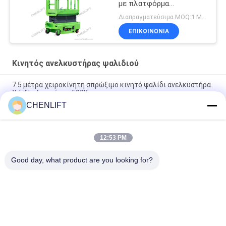
με πλατφόρμα
επέκτασης
Διαπραγματεύσιμα MOQ:1 Μονάδα
ΕΠΙΚΟΙΝΩΝΙΑ
Κινητός ανελκυστήρας ψαλιδιού
7.5 μέτρα χειροκίνητη σπρώξιμο κινητό ψαλίδι ανελκυστήρα
X-Lift πλατφόρμα 500Kg
CHENLIFT
14M Μικρό ηλεκτρικό ανελκυστήρα ψαλίδι με κινητήρα
συσκευή χωρητικότητα φόρτωσης σε 450Kg
12:53 PM
Μίνι Εγχειρίδιο Πλατφόρμας Εναέριας Εργασίας 3,9 Μέτρων
Με Αντιολισθητική Πλάκα
Good day, what product are you looking for?
Λαϊκή κατηγορία
Όλα
Υδραυλική 
Αυτοκινούμενος 
Πλατφόρμα 
Ανελκυστήρας 