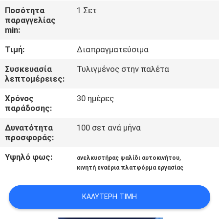
Ποσότητα
1 Σετ
παραγγελίας
ΈΛΕΓΧΟΣ
min:
ΠΟΙΌΤΗΤΑΣ
Τιμή:
Διαπραγματεύσιμα
ΕΠΙΚΟΙΝΩΝΉΣΤΕ
Συσκευασία
Τυλιγμένος στην παλέτα
λεπτομέρειες:
ΜΑΖΊ
Χρόνος
30 ημέρες
ΜΑΣ
παράδοσης:
Δυνατότητα
100 σετ ανά μήνα
ΕΙΔΉΣΕΙΣ
προσφοράς:
Υψηλό φως:
,
ανελκυστήρας ψαλίδι αυτοκινήτου
ΖΗΤΉΣΤΕ
κινητή εναέρια πλατφόρμα εργασίας
ΜΙΑ
ΚΑΛΎΤΕΡΗ ΤΙΜΉ
ΠΡΟΣΦΟΡΆ