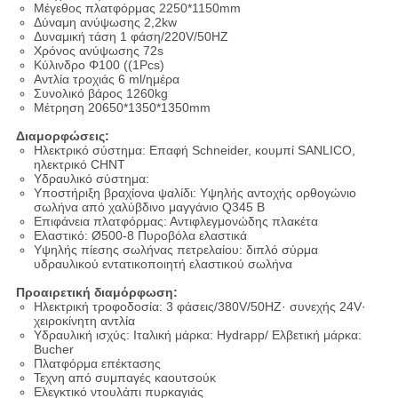
Μέγεθος πλατφόρμας 2250*1150mm
Δύναμη ανύψωσης 2,2kw
Δυναμική τάση 1 φάση/220V/50HZ
Χρόνος ανύψωσης 72s
Κύλινδρο Φ100 ((1Pcs)
Αντλία τροχιάς 6 ml/ημέρα
Συνολικό βάρος 1260kg
Μέτρηση 20650*1350*1350mm
Διαμορφώσεις:
Ηλεκτρικό σύστημα: Επαφή Schneider, κουμπί SANLICO,
ηλεκτρικό CHNT
Υδραυλικό σύστημα:
Υποστήριξη βραχίονα ψαλίδι: Υψηλής αντοχής ορθογώνιο
σωλήνα από χαλύβδινο μαγγάνιο Q345 Β
Επιφάνεια πλατφόρμας: Αντιφλεγμονώδης πλακέτα
Ελαστικό: Ø500-8 Πυροβόλα ελαστικά
Υψηλής πίεσης σωλήνας πετρελαίου: διπλό σύρμα
υδραυλικού εντατικοποιητή ελαστικού σωλήνα
Προαιρετική διαμόρφωση:
Ηλεκτρική τροφοδοσία: 3 φάσεις/380V/50HZ· συνεχής 24V·
χειροκίνητη αντλία
Υδραυλική ισχύς: Ιταλική μάρκα: Hydrapp/ Ελβετική μάρκα:
Bucher
Πλατφόρμα επέκτασης
Τεχνη από συμπαγές καουτσούκ
Ελεγκτικό ντουλάπι πυρκαγιάς