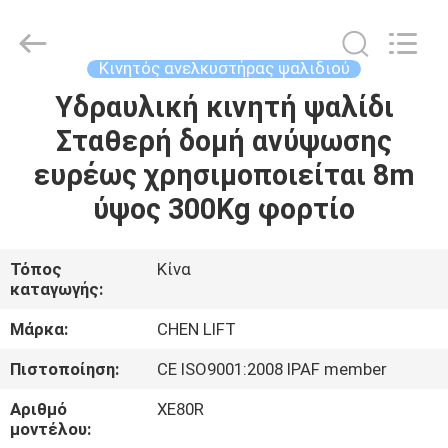
CHENLIFT
(SUZHOU)
MACHINERY
CO
LTD.
Κινητός ανελκυστήρας ψαλιδιού
All
Rights
Reserved.
Υδραυλική κινητή ψαλίδι
ΣΠΊΤΙ
Σταθερή δομή ανύψωσης
ΠΡΟΪΌΝΤΑ
ευρέως χρησιμοποιείται 8m
ύψος 300Kg φορτίο
ΣΧΕΤΙΚΆ
ΜΕ
Τόπος
Κίνα
καταγωγής:
ΕΜΆΣ
Μάρκα:
CHEN LIFT
ΕΠΙΣΚΈΨΕΙΣ
Πιστοποίηση:
CE ISO9001:2008 IPAF member
ΣΤΟ
Αριθμό
XE80R
ΕΡΓΟΣΤΆΣΙΟ
μοντέλου: