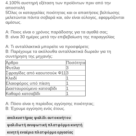
4.100% αυστηρή εξέταση των προϊόντων πριν από την
αποστολή
5Όλες οι καταγγελίες ποιότητας και οι απαιτήσεις βελτίωσης
μελετώνται πάντα σοβαρά και, εάν είναι εύλογες, εφαρμόζονται
αμέσως.
Α: Ποιος είναι ο χρόνος παράδοσης για τα αγαθά σας;
Β: είναι 30 ημέρες μετά την επιβεβαίωση της παραγγελίας
Α: Τι ανταλλακτικά μπορείτε να προσφέρετε;
Β: Παρέχουμε τα ακόλουθα ανταλλακτικά δωρεάν για τη
συντήρηση της μηχανής:
Άρθρο
Ποσότητα
Φυτίλια
3
Σφραγίδες από καουτσούκ Φ11
3
Κλειδί
1
Ελαιοφόρος υπό πίεση
1
Διασταυρούμενο κατσαβίδι
1
Καθαρό κατσαβίδι
1
Α: Πόσο είναι η περίοδος εγγύησης ποιότητας;
Β: Έχουμε εγγύηση ενός έτους.
ανελκυστήρας ψαλίδι αυτοκινήτου
ψαλιδωτή ανυψωτική πλατφόρμα κινητή
κινητή εναέρια πλατφόρμα εργασίας