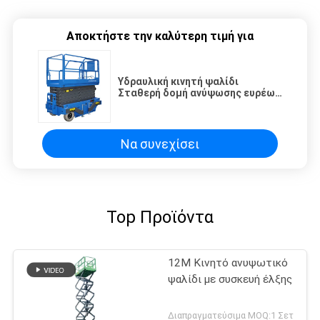
Αποκτήστε την καλύτερη τιμή για
Υδραυλική κινητή ψαλίδι
Σταθερή δομή ανύψωσης ευρέως
χρησιμοποιείται 8m ύψος 300Kg
φορτίο
Να συνεχίσει
Top Προϊόντα
12M Κινητό ανυψωτικό
ψαλίδι με συσκευή έλξης
Διαπραγματεύσιμα MOQ:1 Σετ