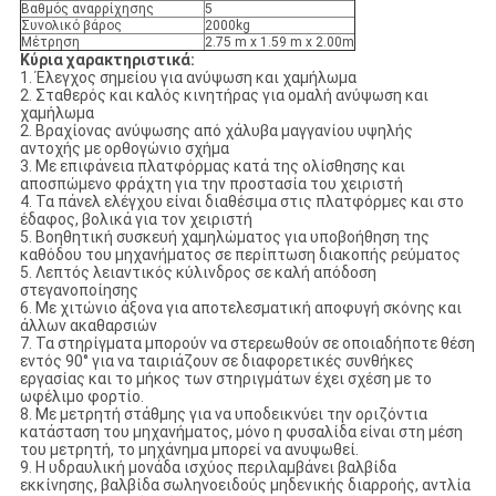
Βαθμός αναρρίχησης
5
Συνολικό βάρος
2000kg
Μέτρηση
2.75 m x 1.59 m x 2.00m
Κύρια χαρακτηριστικά:
1. Έλεγχος σημείου για ανύψωση και χαμήλωμα
2. Σταθερός και καλός κινητήρας για ομαλή ανύψωση και
χαμήλωμα
2. Βραχίονας ανύψωσης από χάλυβα μαγγανίου υψηλής
αντοχής με ορθογώνιο σχήμα
3. Με επιφάνεια πλατφόρμας κατά της ολίσθησης και
αποσπώμενο φράχτη για την προστασία του χειριστή
4. Τα πάνελ ελέγχου είναι διαθέσιμα στις πλατφόρμες και στο
έδαφος, βολικά για τον χειριστή
5. Βοηθητική συσκευή χαμηλώματος για υποβοήθηση της
καθόδου του μηχανήματος σε περίπτωση διακοπής ρεύματος
5. Λεπτός λειαντικός κύλινδρος σε καλή απόδοση
στεγανοποίησης
6. Με χιτώνιο άξονα για αποτελεσματική αποφυγή σκόνης και
άλλων ακαθαρσιών
7. Τα στηρίγματα μπορούν να στερεωθούν σε οποιαδήποτε θέση
εντός 90° για να ταιριάζουν σε διαφορετικές συνθήκες
εργασίας και το μήκος των στηριγμάτων έχει σχέση με το
ωφέλιμο φορτίο.
8. Με μετρητή στάθμης για να υποδεικνύει την οριζόντια
κατάσταση του μηχανήματος, μόνο η φυσαλίδα είναι στη μέση
του μετρητή, το μηχάνημα μπορεί να ανυψωθεί.
9. Η υδραυλική μονάδα ισχύος περιλαμβάνει βαλβίδα
εκκίνησης, βαλβίδα σωληνοειδούς μηδενικής διαρροής, αντλία