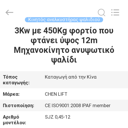
CHENLIFT
(SUZHOU)
MACHINERY
CO
LTD.
Κινητός ανελκυστήρας ψαλιδιού
All
Rights
Reserved.
3Kw με 450Kg φορτίο που
ΣΠΊΤΙ
φτάνει ύψος 12m
ΠΡΟΪΌΝΤΑ
Μηχανοκίνητο ανυψωτικό
ψαλίδι
ΣΧΕΤΙΚΆ
ΜΕ
Τόπος
Καταγωγή από την Κίνα
καταγωγής:
ΕΜΆΣ
Μάρκα:
CHEN LIFT
ΕΠΙΣΚΈΨΕΙΣ
Πιστοποίηση:
CE ISO9001:2008 IPAF member
ΣΤΟ
Αριθμό
SJZ 0,45-12
ΕΡΓΟΣΤΆΣΙΟ
μοντέλου: