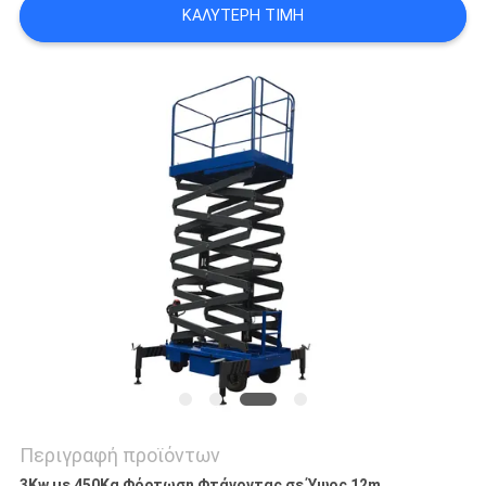
ΚΑΛΎΤΕΡΗ ΤΙΜΉ
SITEMAP
ΠΟΛΙΤΙΚΉ
ΑΠΟΡΡΉΤΟΥ
Περιγραφή προϊόντων
3Kw με 450Kg Φόρτωση Φτάνοντας σε Ύψος 12m