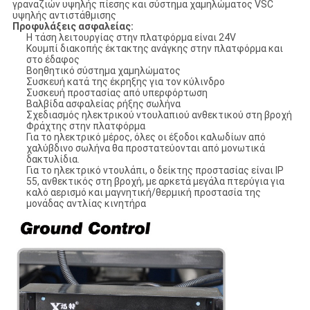
γραναζιών υψηλής πίεσης και σύστημα χαμηλώματος VSC
υψηλής αντιστάθμισης
Προφυλάξεις ασφαλείας:
Η τάση λειτουργίας στην πλατφόρμα είναι 24V
Κουμπί διακοπής έκτακτης ανάγκης στην πλατφόρμα και
στο έδαφος
Βοηθητικό σύστημα χαμηλώματος
Συσκευή κατά της έκρηξης για τον κύλινδρο
Συσκευή προστασίας από υπερφόρτωση
Βαλβίδα ασφαλείας ρήξης σωλήνα
Σχεδιασμός ηλεκτρικού ντουλαπιού ανθεκτικού στη βροχή
Φράχτης στην πλατφόρμα
Για το ηλεκτρικό μέρος, όλες οι έξοδοι καλωδίων από
χαλύβδινο σωλήνα θα προστατεύονται από μονωτικά
δακτυλίδια.
Για το ηλεκτρικό ντουλάπι, ο δείκτης προστασίας είναι IP
55, ανθεκτικός στη βροχή, με αρκετά μεγάλα πτερύγια για
καλό αερισμό και μαγνητική/θερμική προστασία της
μονάδας αντλίας κινητήρα