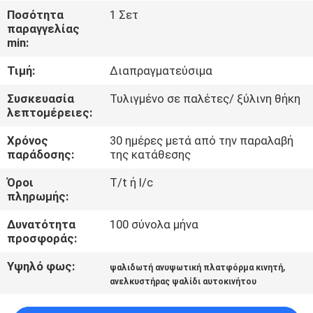
Ποσότητα
1 Σετ
παραγγελίας
ΈΛΕΓΧΟΣ
min:
ΠΟΙΌΤΗΤΑΣ
Τιμή:
Διαπραγματεύσιμα
ΕΠΙΚΟΙΝΩΝΉΣΤΕ
Συσκευασία
Τυλιγμένο σε παλέτες/ ξύλινη θήκη
λεπτομέρειες:
ΜΑΖΊ
Χρόνος
30 ημέρες μετά από την παραλαβή
ΜΑΣ
παράδοσης:
της κατάθεσης
Όροι
T/t ή l/c
ΕΙΔΉΣΕΙΣ
πληρωμής:
Δυνατότητα
100 σύνολα μήνα
ΖΗΤΉΣΤΕ
προσφοράς:
ΜΙΑ
Υψηλό φως:
,
ψαλιδωτή ανυψωτική πλατφόρμα κινητή
ΠΡΟΣΦΟΡΆ
ανελκυστήρας ψαλίδι αυτοκινήτου