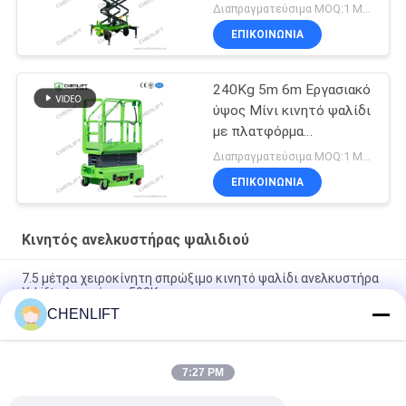
Διαπραγματεύσιμα MOQ:1 Μονάδα
ΕΠΙΚΟΙΝΩΝΙΑ
240Kg 5m 6m Εργασιακό
ύψος Μίνι κινητό ψαλίδι
με πλατφόρμα
επέκτασης
Διαπραγματεύσιμα MOQ:1 Μονάδα
ΕΠΙΚΟΙΝΩΝΙΑ
Κινητός ανελκυστήρας ψαλιδιού
7.5 μέτρα χειροκίνητη σπρώξιμο κινητό ψαλίδι ανελκυστήρα
X-Lift πλατφόρμα 500Kg
CHENLIFT
14M Μικρό ηλεκτρικό ανελκυστήρα ψαλίδι με κινητήρα
συσκευή χωρητικότητα φόρτωσης σε 450Kg
7:27 PM
Μίνι Εγχειρίδιο Πλατφόρμας Εναέριας Εργασίας 3,9 Μέτρων
Με Αντιολισθητική Πλάκα