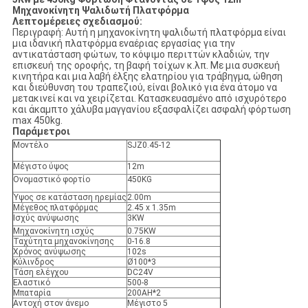
Μηχανοκίνητη Ψαλιδωτή Πλατφόρμα
Λεπτομέρειες σχεδιασμού:
Περιγραφή: Αυτή η μηχανοκίνητη ψαλιδωτή πλατφόρμα είναι
μια ιδανική πλατφόρμα εναέριας εργασίας για την
αντικατάσταση φώτων, το κόψιμο περιττών κλαδιών, την
επισκευή της οροφής, τη βαφή τοίχων κ.λπ. Με μια συσκευή
κινητήρα και μια λαβή έλξης ελατηρίου για τράβηγμα, ώθηση
και διεύθυνση του τραπεζιού, είναι βολικό για ένα άτομο να
μετακινεί και να χειρίζεται. Κατασκευασμένο από ισχυρότερο
και άκαμπτο χάλυβα μαγγανίου εξασφαλίζει ασφαλή φόρτωση
max 450kg.
Παράμετροι
Μοντέλο
SJZ0.45-12
Μέγιστο ύψος
12m
Ονομαστικό φορτίο
450KG
Ύψος σε κατάσταση ηρεμίας
2.00m
Μέγεθος πλατφόρμας
2.45 x 1.35m
Ισχύς ανύψωσης
3KW
Μηχανοκίνητη ισχύς
0.75KW
Ταχύτητα μηχανοκίνησης
0-16.8
Χρόνος ανύψωσης
102s
Κύλινδρος
Ø100*3
Τάση ελέγχου
DC24V
Ελαστικό
500-8
Μπαταρία
200AH*2
Αντοχή στον άνεμο
Μέγιστο 5