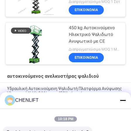
Φορτίο 230Kg
Διαπραγματεύσιμα MOQ:1 Σετ
ΕΠΙΚΟΙΝΩΝΙΑ
450 kg Αυτοκινούμενο
Ηλεκτρικό Ψαλιδωτό
Ανυψωτικό με CE
Διαπραγματεύσιμα MOQ:1 Μονάδα
ΕΠΙΚΟΙΝΩΝΙΑ
αυτοκινούμενος ανελκυστήρας ψαλιδιού
Υδραυλική Αυτοκινούμενη Ψαλιδωτή Πλατφόρμα Ανύψωσης
Ηλεκτρική X-lift 8 Μέτρων 450Kg Φορτίο
CHENLIFT
6m ύψος πλατφόρμας αυτοκινούμενο ανελκυστήρα ψαλίδι με
πλατφόρμα επέκτασης
10:18 PM
MC1000 12μm Ερπυστριοφόρο Αυτοκινούμενο Ψαλιδωτό
Ανυψωτικό με Ύψος Εργασίας