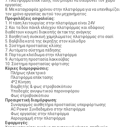
7. Πλατφόρμα επέκτασης που μπορεί να διευρύνει τον χώρο
εργασίας.
8. Με καταγραφέα χρόνου στην πλατφόρμα για να υπενθυμίζει
τον χρόνο εργασίας αυτού του μηχανήματος.
Προφυλάξεις ασφαλείας:
1. Η τάση λειτουργίας στην πλατφόρμα είναι 24V
2. Και τα δύο πάνελ ελέγχου πλατφόρμας και εδάφους
διαθέτουν κουμπί διακοπής έκτακτης ανάγκης
3. Βοηθητική συσκευή χαμηλώματος πλατφόρμας στο σασί
5. Βαλβίδα κατά της έκρηξης στον κύλινδρο
6. Σύστημα προστασίας κλίσης
7. Αυτόματο σύστημα πέδησης
8. Πόρτα με κλείδωμα στην πλατφόρμα
9. Αυτόματη προστασία λακκούβας
10. Σύστημα προστασίας φόρτισης
Κύριες διαμορφώσεις:
Πλήρως ηλεκτρικό
Πλατφόρμα επέκτασης
4*2 Κίνηση
Βομβητής & φως στροβοσκόπιου
Υποδοχές ανυψωτικού περονοφόρου
Φως στροβοσκόπιου
Προαιρετική διαμόρφωση:
Συναγερμός αισθητήρα προστασίας υπερφόρτωσης
AC Power Συνδεδεμένο στην πλατφόρμα
Φως εργασίας στην πλατφόρμα
Αερογραμμή στην πλατφόρμα
Εφαρμογές: