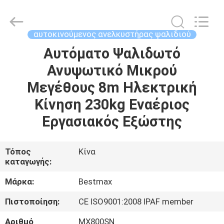
CHENLIFT
(SUZHOU)
MACHINERY
CO
LTD.
αυτοκινούμενος ανελκυστήρας ψαλιδιού
All
Rights
Reserved.
Αυτόματο Ψαλιδωτό
ΣΠΊΤΙ
Ανυψωτικό Μικρού
ΠΡΟΪΌΝΤΑ
Μεγέθους 8m Ηλεκτρική
Κίνηση 230kg Εναέριος
ΣΧΕΤΙΚΆ
Εργασιακός Εξώστης
ΜΕ
ΕΜΆΣ
Τόπος
Κίνα
καταγωγής:
ΕΠΙΣΚΈΨΕΙΣ
Μάρκα:
Bestmax
ΣΤΟ
Πιστοποίηση:
CE ISO9001:2008 IPAF member
ΕΡΓΟΣΤΆΣΙΟ
Αριθμό
MX800SN