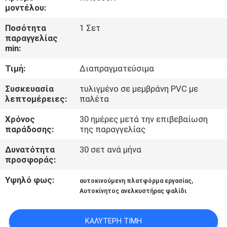
μοντέλου:
ΈΛΕΓΧΟΣ
Ποσότητα
1 Σετ
παραγγελίας
ΠΟΙΌΤΗΤΑΣ
min:
Τιμή:
Διαπραγματεύσιμα
ΕΠΙΚΟΙΝΩΝΉΣΤΕ
ΜΑΖΊ
Συσκευασία
τυλιγμένο σε μεμβράνη PVC με
λεπτομέρειες:
παλέτα
ΜΑΣ
Χρόνος
30 ημέρες μετά την επιβεβαίωση
παράδοσης:
της παραγγελίας
ΕΙΔΉΣΕΙΣ
Δυνατότητα
30 σετ ανά μήνα
προσφοράς:
ΖΗΤΉΣΤΕ
Υψηλό φως:
,
αυτοκινούμενη πλατφόρμα εργασίας
ΜΙΑ
Αυτοκίνητος ανελκυστήρας ψαλίδι
ΠΡΟΣΦΟΡΆ
ΚΑΛΎΤΕΡΗ ΤΙΜΉ