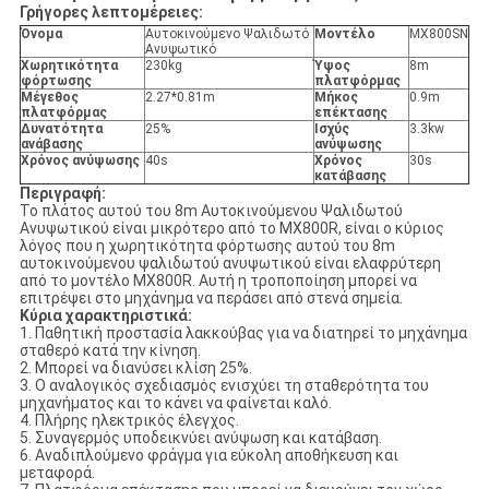
Γρήγορες λεπτομέρειες:
Όνομα
Αυτοκινούμενο Ψαλιδωτό
Μοντέλο
MX800SN
Ανυψωτικό
Χωρητικότητα
230kg
Ύψος
8m
φόρτωσης
πλατφόρμας
Μέγεθος
2.27*0.81m
Μήκος
0.9m
πλατφόρμας
επέκτασης
Δυνατότητα
25%
Ισχύς
3.3kw
ανάβασης
ανύψωσης
Χρόνος ανύψωσης
40s
Χρόνος
30s
κατάβασης
Περιγραφή:
Το πλάτος αυτού του 8m Αυτοκινούμενου Ψαλιδωτού
Ανυψωτικού είναι μικρότερο από το MX800R, είναι ο κύριος
λόγος που η χωρητικότητα φόρτωσης αυτού του 8m
αυτοκινούμενου ψαλιδωτού ανυψωτικού είναι ελαφρύτερη
από το μοντέλο MX800R. Αυτή η τροποποίηση μπορεί να
επιτρέψει στο μηχάνημα να περάσει από στενά σημεία.
Κύρια χαρακτηριστικά:
1. Παθητική προστασία λακκούβας για να διατηρεί το μηχάνημα
σταθερό κατά την κίνηση.
2. Μπορεί να διανύσει κλίση 25%.
3. Ο αναλογικός σχεδιασμός ενισχύει τη σταθερότητα του
μηχανήματος και το κάνει να φαίνεται καλό.
4. Πλήρης ηλεκτρικός έλεγχος.
5. Συναγερμός υποδεικνύει ανύψωση και κατάβαση.
6. Αναδιπλούμενο φράγμα για εύκολη αποθήκευση και
μεταφορά.