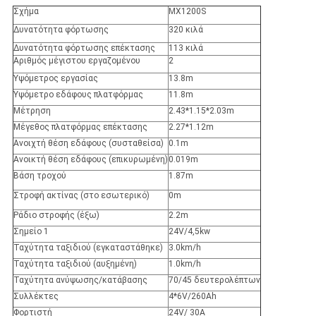
Σχήμα
MX1200S
Δυνατότητα φόρτωσης
320 κιλά
Δυνατότητα φόρτωσης επέκτασης
113 κιλά
Αριθμός μέγιστου εργαζομένου
2
Υψόμετρος εργασίας
13.8m
Υψόμετρο εδάφους πλατφόρμας
11.8m
Μέτρηση
2.43*1.15*2.03m
Μέγεθος πλατφόρμας επέκτασης
2.27*1.12m
Ανοιχτή θέση εδάφους (συσταθείσα)
0.1m
Ανοικτή θέση εδάφους (επικυρωμένη)
0.019m
Βάση τροχού
1.87m
Στροφή ακτίνας (στο εσωτερικό)
0m
Ράδιο στροφής (έξω)
2.2m
Σημείο 1
24V/4,5kw
Ταχύτητα ταξιδιού (εγκαταστάθηκε)
3.0km/h
Ταχύτητα ταξιδιού (αυξημένη)
1.0km/h
Ταχύτητα ανύψωσης/κατάβασης
70/45 δευτερολέπτων
Συλλέκτες
4*6V/260Ah
Φορτιστή
24V/ 30A