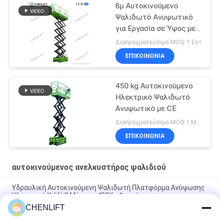
8μ Αυτοκινούμενο
Ψαλιδωτό Ανυψωτικό
για Εργασία σε Ύψος με
Φορτίο 230Kg
Διαπραγματεύσιμα MOQ:1 Σετ
ΕΠΙΚΟΙΝΩΝΙΑ
450 kg Αυτοκινούμενο
Ηλεκτρικό Ψαλιδωτό
Ανυψωτικό με CE
Διαπραγματεύσιμα MOQ:1 Μονάδα
ΕΠΙΚΟΙΝΩΝΙΑ
αυτοκινούμενος ανελκυστήρας ψαλιδιού
Υδραυλική Αυτοκινούμενη Ψαλιδωτή Πλατφόρμα Ανύψωσης
Ηλεκτρική X-lift 8 Μέτρων 450Kg Φορτίο
CHENLIFT
6m ύψος πλατφόρμας αυτοκινούμενο ανελκυστήρα ψαλίδι με