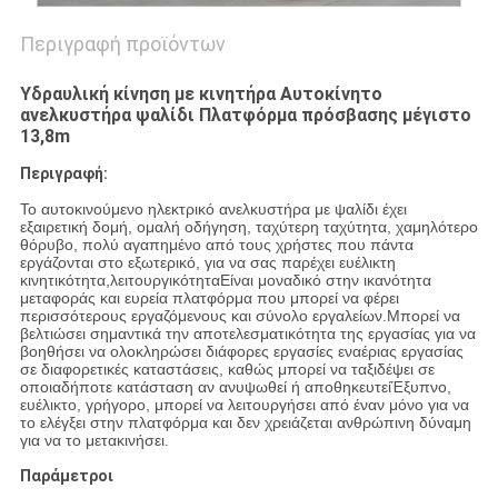
Περιγραφή προϊόντων
Υδραυλική κίνηση με κινητήρα Αυτοκίνητο
ανελκυστήρα ψαλίδι Πλατφόρμα πρόσβασης μέγιστο
13,8m
Περιγραφή:
Το αυτοκινούμενο ηλεκτρικό ανελκυστήρα με ψαλίδι έχει
εξαιρετική δομή, ομαλή οδήγηση, ταχύτερη ταχύτητα, χαμηλότερο
θόρυβο, πολύ αγαπημένο από τους χρήστες που πάντα
εργάζονται στο εξωτερικό, για να σας παρέχει ευέλικτη
κινητικότητα,λειτουργικότηταΕίναι μοναδικό στην ικανότητα
μεταφοράς και ευρεία πλατφόρμα που μπορεί να φέρει
περισσότερους εργαζόμενους και σύνολο εργαλείων.Μπορεί να
βελτιώσει σημαντικά την αποτελεσματικότητα της εργασίας για να
βοηθήσει να ολοκληρώσει διάφορες εργασίες εναέριας εργασίας
σε διαφορετικές καταστάσεις, καθώς μπορεί να ταξιδέψει σε
οποιαδήποτε κατάσταση αν ανυψωθεί ή αποθηκευτείΈξυπνο,
ευέλικτο, γρήγορο, μπορεί να λειτουργήσει από έναν μόνο για να
το ελέγξει στην πλατφόρμα και δεν χρειάζεται ανθρώπινη δύναμη
για να το μετακινήσει.
Παράμετροι