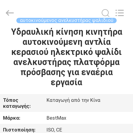
CHENLIFT
(SUZHOU)
MACHINERY
CO
LTD.
αυτοκινούμενος ανελκυστήρας ψαλιδιού
All
Rights
Reserved.
Υδραυλική κίνηση κινητήρα
ΣΠΊΤΙ
αυτοκινούμενη αντλία
ΠΡΟΪΌΝΤΑ
κερασιού ηλεκτρικό ψαλίδι
ανελκυστήρας πλατφόρμα
ΣΧΕΤΙΚΆ
πρόσβασης για εναέρια
ΜΕ
εργασία
ΕΜΆΣ
Τόπος
Καταγωγή από την Κίνα
καταγωγής:
ΕΠΙΣΚΈΨΕΙΣ
ΣΤΟ
Μάρκα:
BestMax
ΕΡΓΟΣΤΆΣΙΟ
Πιστοποίηση:
ISO, CE