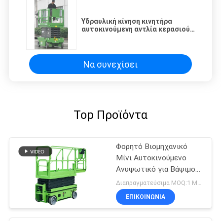
Υδραυλική κίνηση κινητήρα
αυτοκινούμενη αντλία κερασιού
ηλεκτρικό ψαλίδι ανελκυστήρας
πλατφόρμα πρόσβασης για
εναέρια εργασία
Να συνεχίσει
Top Προϊόντα
Φορητό Βιομηχανικό
Μίνι Αυτοκινούμενο
Ανυψωτικό για Βάψιμο
και Καθαρισμό
Διαπραγματεύσιμα MOQ:1 Μονάδα
ΕΠΙΚΟΙΝΩΝΙΑ