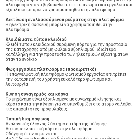
πλατφόρμα για να βεβαιωθείτε ότι τα πνευματικά εργαλεία και
εξοπλισμό μπορεί να χρησιμοποιηθεί στην πλατφόρμα
Δικτύωση εναλλασσόμενου ρεύματος στην πλατφόρμα
Η ηλεκτρική συσκευή μπορεί να χρησιμοποιηθεί στην
πλατφόρμα.
Κλειδώματα τύπου κλειδιού
Κλειδί τύπου κλειδαριού συρόμενη πόρτα για την προστασία
της κατάχρησης από μη φύλακα εξοπλισμού, ιδιαίτερα
κατάλληλη για την προστασία των ηλεκτρικών εξαρτημάτων
όταν το ενοίκιο
Φως εργασίας πλατφόρμας (προαιρετικό)
Η επαγγελματική πλατφόρμα φωτισμού εργασίας επιτρέπει
την κατασκευή του χρήστη ευκολότερο φωτισμό και
λειτουργία
Κίνηση συναγερμός και κόρνα
Το μηχάνημα είναι εξοπλισμένο με συναγερμό κίνησης και
κέρατο κατά την κίνηση για να υπενθυμίζει στο άτομο να λάβει
τις απαραίτητες προφυλάξεις.
Τυπική διαμόρφωση
Αναλογικός έλεγχος Σύστημα αυτόματης πέδησης
Αυτοαποκλειστική πόρτα στην πλατφόρμα
Οδήγηση όταν σηκώνεται
4 x 2 Οδήγηση Βοηθητική διάταξη χαμηλότερης στάθμης