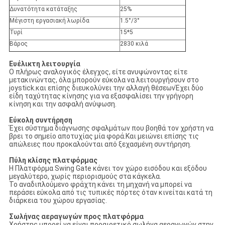
Δυνατότητα κατάταξης
25%
Μέγιστη εργασιακή λωρίδα
1.5°/3°
Τυρί
15*5
Βάρος
2830 κιλά
Ευέλικτη λειτουργία
Ο πλήρως αναλογικός έλεγχος, είτε ανυψώνοντας είτε
μετακινώντας, όλα μπορούν εύκολα να λειτουργήσουν στο
joystick.και επίσης διευκολύνει την αλλαγή θέσεωνΈχει δύο
είδη ταχύτητας κίνησης για να εξασφαλίσει την γρήγορη
κίνηση και την ασφαλή ανύψωση.
Εύκολη συντήρηση
Έχει σύστημα διάγνωσης σφαλμάτων που βοηθά τον χρήστη να
βρει το σημείο αποτυχίας μία φορά.Και μειώνει επίσης τις
απώλειες που προκαλούνται από ξεχασμένη συντήρηση.
Πύλη κλίσης πλατφόρμας
Η Πλατφόρμα Swing Gate κάνει τον χώρο εισόδου και εξόδου
μεγαλύτερο, χωρίς περιορισμούς στα κάγκελα.
Το αναδιπλούμενο φράχτη κάνει τη μηχανή να μπορεί να
περάσει εύκολα από τις τυπικές πόρτες όταν κινείται κατά τη
διάρκεια του χώρου εργασίας.
Σωλήνας αεραγωγών προς πλατφόρμα
Χρήστης μπορεί να είναι προαιρετικό σωλήνα αεραγωγών στην