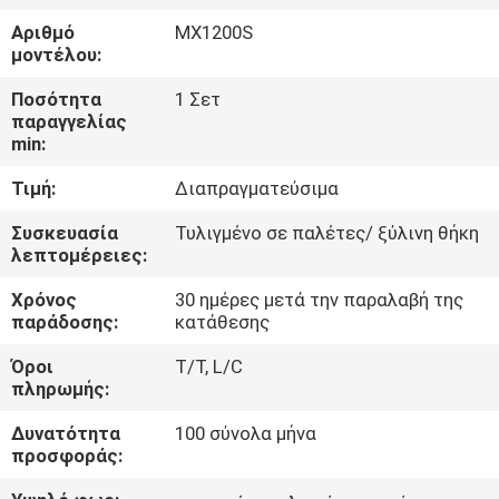
Αριθμό
MX1200S
ΈΛΕΓΧΟΣ
μοντέλου:
ΠΟΙΌΤΗΤΑΣ
Ποσότητα
1 Σετ
παραγγελίας
min:
ΕΠΙΚΟΙΝΩΝΉΣΤΕ
Τιμή:
Διαπραγματεύσιμα
ΜΑΖΊ
ΜΑΣ
Συσκευασία
Τυλιγμένο σε παλέτες/ ξύλινη θήκη
λεπτομέρειες:
Χρόνος
30 ημέρες μετά την παραλαβή της
ΕΙΔΉΣΕΙΣ
παράδοσης:
κατάθεσης
Όροι
T/T, L/C
ΖΗΤΉΣΤΕ
πληρωμής:
ΜΙΑ
Δυνατότητα
100 σύνολα μήνα
ΠΡΟΣΦΟΡΆ
προσφοράς: