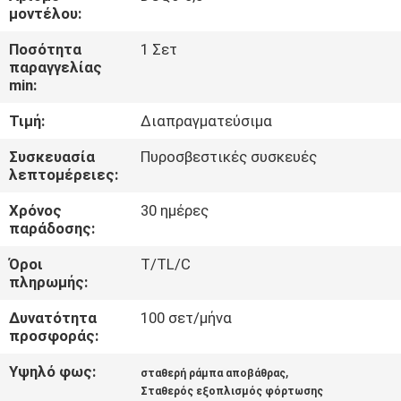
μοντέλου:
ΈΛΕΓΧΟΣ
Ποσότητα
1 Σετ
παραγγελίας
ΠΟΙΌΤΗΤΑΣ
min:
Τιμή:
Διαπραγματεύσιμα
ΕΠΙΚΟΙΝΩΝΉΣΤΕ
ΜΑΖΊ
Συσκευασία
Πυροσβεστικές συσκευές
λεπτομέρειες:
ΜΑΣ
Χρόνος
30 ημέρες
παράδοσης:
ΕΙΔΉΣΕΙΣ
Όροι
T/TL/C
πληρωμής:
ΖΗΤΉΣΤΕ
Δυνατότητα
100 σετ/μήνα
ΜΙΑ
προσφοράς:
ΠΡΟΣΦΟΡΆ
Υψηλό φως:
,
σταθερή ράμπα αποβάθρας
Σταθερός εξοπλισμός φόρτωσης