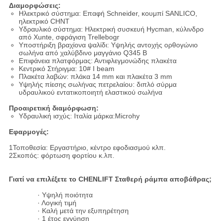
Διαμορφώσεις:
Ηλεκτρικό σύστημα: Επαφή Schneider, κουμπί SANLICO,
ηλεκτρικό CHNT
Υδραυλικό σύστημα: Ηλεκτρική συσκευή Hycman, κύλινδρο
από Xunte, σφράγιση Trellebogr
Υποστήριξη βραχίονα ψαλίδι: Υψηλής αντοχής ορθογώνιο
σωλήνα από χαλύβδινο μαγγάνιο Q345 Β
Επιφάνεια πλατφόρμας: Αντιφλεγμονώδης πλακέτα
Κεντρικό Στήριγμα: 10# I beam
Πλακέτα λαβών: πλάκα 14 mm και πλακέτα 3 mm
Υψηλής πίεσης σωλήνας πετρελαίου: διπλό σύρμα
υδραυλικού εντατικοποιητή ελαστικού σωλήνα
Προαιρετική διαμόρφωση:
Υδραυλική ισχύς: Ιταλία μάρκα:Microhy
Εφαρμογές:
1Τοποθεσία: Εργαστήριο, κέντρο εφοδιασμού κλπ.
2Σκοπός: φόρτωση φορτίου κ.λπ.
Γιατί να επιλέξετε το CHENLIFT Σταθερή ράμπα αποβάθρας;
· Υψηλή ποιότητα
· Λογική τιμή
· Καλή μετά την εξυπηρέτηση
· 1 έτος εγγύηση