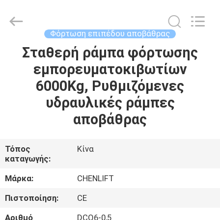
CHENLIFT
(SUZHOU)
MACHINERY
CO
LTD.
Φόρτωση επιπέδου αποβάθρας
All
Rights
Reserved.
Σταθερή ράμπα φόρτωσης
ΣΠΊΤΙ
εμπορευματοκιβωτίων
ΠΡΟΪΌΝΤΑ
6000Kg, Ρυθμιζόμενες
υδραυλικές ράμπες
ΣΧΕΤΙΚΆ
αποβάθρας
ΜΕ
ΕΜΆΣ
Τόπος
Κίνα
καταγωγής:
ΕΠΙΣΚΈΨΕΙΣ
Μάρκα:
CHENLIFT
ΣΤΟ
Πιστοποίηση:
CE
ΕΡΓΟΣΤΆΣΙΟ
Αριθμό
DCQ6-0,5