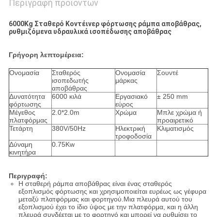
Περιγραφή προϊόντων
6000Kg Σταθερό Κοντέινερ φόρτωσης ράμπα αποβάθρας,
ρυθμιζόμενα υδραυλικά ισοπέδωσης αποβάθρας
Γρήγορη λεπτομέρεια:
Ονομασία
Σταθερός
Ονομασία
Σουντέ
ισοπεδωτής
μάρκας
αποβάθρας
Δυνατότητα
6000 κιλά
Εργασιακό
± 250 mm
φόρτωσης
εύρος
Μέγεθος
2.0*2.0m
Χρώμα
Μπλε χρώμα ή
πλατφόρμας
προαιρετικό
Τετάρτη
380V/50Hz
Ηλεκτρική
Κλιματισμός
τροφοδοσία
Δύναμη
0.75Kw
κινητήρα
Περιγραφή:
Η σταθερή ράμπα αποβάθρας είναι ένας σταθερός
εξοπλισμός φόρτωσης και χρησιμοποιείται ευρέως ως γέφυρα
μεταξύ πλατφόρμας και φορτηγού.Μια πλευρά αυτού του
εξοπλισμού έχει το ίδιο ύψος με την πλατφόρμα, και η άλλη
πλευρά συνδέεται με το φορτηγό και μπορεί να ρυθμίσει το