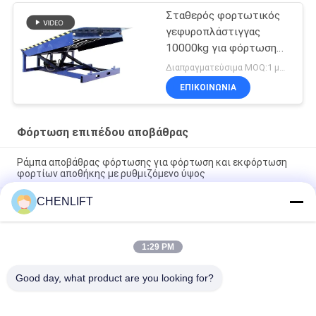
Σταθερός φορτωτικός
γεφυροπλάστιγγας
10000kg για φόρτωση
εμπορευμάτων με
Διαπραγματεύσιμα MOQ:1 μονάδα (οποιαδήποτε ποσότητα)
πιστοποιητικό CE
ΕΠΙΚΟΙΝΩΝΙΑ
Φόρτωση επιπέδου αποβάθρας
Ράμπα αποβάθρας φόρτωσης για φόρτωση και εκφόρτωση
φορτίων αποθήκης με ρυθμιζόμενο ύψος
CHENLIFT
Προσαρμοσμένη πλατφόρμα φόρτωσης
εμπορευματοκιβωτίων, Ηλεκτρική υδραυλική ράμπα
αποβάθρας αποθήκης για φορτηγά
1:29 PM
Σταθερή ράμπα αποβάθρας φόρτωσης Φόρκλιφτ ράμπα
ισοπέδωσης για φόρτωμα φορτίου 15 τόνων
Good day, what product are you looking for?
Λαϊκή κατηγορία
Όλα