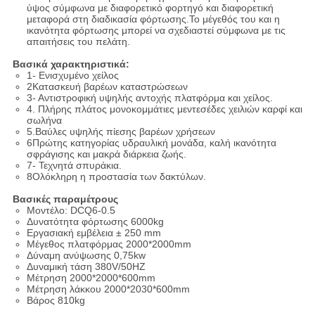
ύψος σύμφωνα με διαφορετικό φορτηγό και διαφορετική
μεταφορά στη διαδικασία φόρτωσης.Το μέγεθός του και η
ικανότητα φόρτωσης μπορεί να σχεδιαστεί σύμφωνα με τις
απαιτήσεις του πελάτη.
Βασικά χαρακτηριστικά:
1- Ενισχυμένο χείλος
2Κατασκευή βαρέων καταστρώσεων
3- Αντιστροφική υψηλής αντοχής πλατφόρμα και χείλος.
4. Πλήρης πλάτος μονοκομμάτιες μεντεσέδες χειλιών καρφί και
σωλήνα
5.Βαύλες υψηλής πίεσης βαρέων χρήσεων
6Πρώτης κατηγορίας υδραυλική μονάδα, καλή ικανότητα
σφράγισης και μακρά διάρκεια ζωής.
7- Τεχνητά σπυράκια.
8Ολόκληρη η προστασία των δακτύλων.
Βασικές παραμέτρους
Μοντέλο: DCQ6-0.5
Δυνατότητα φόρτωσης 6000kg
Εργασιακή εμβέλεια ± 250 mm
Μέγεθος πλατφόρμας 2000*2000mm
Δύναμη ανύψωσης 0,75kw
Δυναμική τάση 380V/50HZ
Μέτρηση 2000*2000*600mm
Μέτρηση λάκκου 2000*2030*600mm
Βάρος 810kg