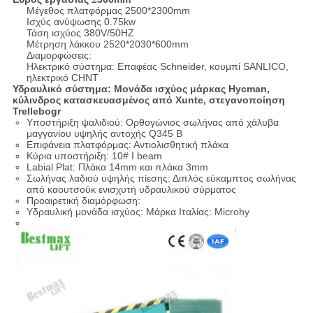
Μέγεθος πλατφόρμας 2500*2300mm
Ισχύς ανύψωσης 0.75kw
Τάση ισχύος 380V/50HZ
Μέτρηση λάκκου 2520*2030*600mm
Διαμορφώσεις:
Ηλεκτρικό σύστημα: Επαφέας Schneider, κουμπί SANLICO,
ηλεκτρικό CHNT
Υδραυλικό σύστημα: Μονάδα ισχύος μάρκας Hycman,
κύλινδρος κατασκευασμένος από Xunte, στεγανοποίηση
Trellebogr
Υποστήριξη ψαλιδιού: Ορθογώνιος σωλήνας από χάλυβα
μαγγανίου υψηλής αντοχής Q345 B
Επιφάνεια πλατφόρμας: Αντιολισθητική πλάκα
Κύρια υποστήριξη: 10# I beam
Labial Plat: Πλάκα 14mm και πλάκα 3mm
Σωλήνας λαδιού υψηλής πίεσης: Διπλός εύκαμπτος σωλήνας
από καουτσούκ ενισχυτή υδραυλικού σύρματος
Προαιρετική διαμόρφωση:
Υδραυλική μονάδα ισχύος: Μάρκα Ιταλίας: Microhy