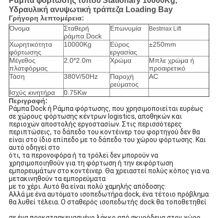
Ράμπα φόρτωσης τύπου Stationary 10000Kg,
Υδραυλική ανυψωτική τράπεζα Loading Bay
Γρήγορη λεπτομέρεια:
Όνομα
Σταθερή
Επωνυμία
Bestmax Lift
ράμπα Dock
Χωρητικότητα
10000Kg
Εύρος
±250mm
φόρτωσης
εργασίας
Μέγεθος
2.0*2.0m
Χρώμα
Μπλε χρώμα ή
πλατφόρμας
προαιρετικό
Τάση
380V/50Hz
Παροχή
AC
ρεύματος
Ισχύς κινητήρα
0.75Kw
Περιγραφή:
Ράμπα Dock ή Ράμπα φόρτωσης, που χρησιμοποιείται ευρέως
σε χώρους φόρτωσης κέντρων logistics, αποθηκών και
περιοχών αποστολής εργοστασίων. Στις περισσότερες
περιπτώσεις, το δάπεδο του κοντέινερ του φορτηγού δεν θα
είναι στο ίδιο επίπεδο με το δάπεδο του χώρου φόρτωσης. Και
αυτό οδηγεί στο
ότι, τα περονοφόρα ή τα τρόλεϊ δεν μπορούν να
χρησιμοποιηθούν για τη φόρτωση ή την εκφόρτωση
εμπορευμάτων στο κοντέινερ. Θα χρειαστεί πολύς κόπος για να
μετακινηθούν τα εμπορεύματα
με το χέρι. Αυτό θα είναι πολύ χαμηλής απόδοσης.
Αλλά με ένα αυτόματο ισοπεδωτήρα dock, ένα τέτοιο πρόβλημα
θα λυθεί τέλεια. Ο σταθερός ισοπεδωτής dock θα τοποθετηθεί
σε ένα προκατασκευασμένο λάκκο από σκυρόδεμα στον χώρο