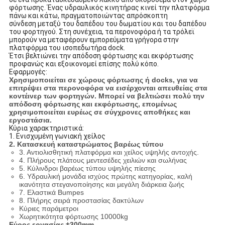
φόρτωσης. Ένας υδραυλικός κινητήρας κινεί την πλατφόρμα
πάνω και κάτω, πραγματοποιώντας απρόσκοπτη
σύνδεση μεταξύ του δαπέδου του δωματίου και του δαπέδου
του φορτηγού. Στη συνέχεια, τα περονοφόρα ή τα τρόλεϊ
μπορούν να μεταφέρουν εμπορεύματα γρήγορα στην
πλατφόρμα του ισοπεδωτήρα dock.
Έτσι βελτιώνει την απόδοση φόρτωσης και εκφόρτωσης
προφανώς και εξοικονομεί επίσης πολύ κόπο.
Εφαρμογές:
Χρησιμοποιείται σε χώρους φόρτωσης ή docks, για να
επιτρέψει στα περονοφόρα να εισέρχονται απευθείας στα
κοντέινερ των φορτηγών. Μπορεί να βελτιώσει πολύ την
απόδοση φόρτωσης και εκφόρτωσης, επομένως
χρησιμοποιείται ευρέως σε σύγχρονες αποθήκες και
εργοστάσια.
Κύρια χαρακτηριστικά:
1. Ενισχυμένη γωνιακή χείλος
2. Κατασκευή καταστρώματος βαρέως τύπου
3. Αντιολισθητική πλατφόρμα και χείλος υψηλής αντοχής.
4. Πλήρους πλάτους μεντεσέδες χειλιών και σωλήνας
5. Κύλινδροι βαρέως τύπου υψηλής πίεσης
6. Υδραυλική μονάδα ισχύος πρώτης κατηγορίας, καλή
ικανότητα στεγανοποίησης και μεγάλη διάρκεια ζωής
7. Ελαστικά Bumpes
8. Πλήρης σειρά προστασίας δακτύλων
Κύριες παράμετροι
Χωρητικότητα φόρτωσης 10000kg
Εύρος εργασίας ±300mm