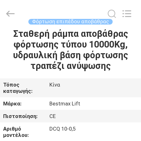
CHENLIFT
(SUZHOU)
MACHINERY
CO
LTD.
Φόρτωση επιπέδου αποβάθρας
All
Rights
Reserved.
Σταθερή ράμπα αποβάθρας
ΣΠΊΤΙ
φόρτωσης τύπου 10000Kg,
ΠΡΟΪΌΝΤΑ
υδραυλική βάση φόρτωσης
τραπέζι ανύψωσης
ΣΧΕΤΙΚΆ
ΜΕ
Τόπος
Κίνα
καταγωγής:
ΕΜΆΣ
Μάρκα:
Bestmax Lift
ΕΠΙΣΚΈΨΕΙΣ
Πιστοποίηση:
CE
ΣΤΟ
Αριθμό
DCQ 10-0,5
ΕΡΓΟΣΤΆΣΙΟ
μοντέλου: