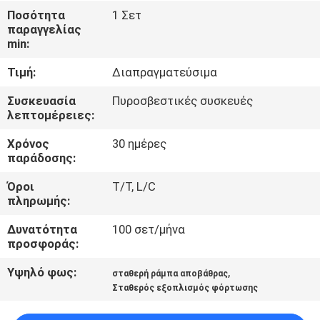
Ποσότητα
1 Σετ
παραγγελίας
ΈΛΕΓΧΟΣ
min:
ΠΟΙΌΤΗΤΑΣ
Τιμή:
Διαπραγματεύσιμα
ΕΠΙΚΟΙΝΩΝΉΣΤΕ
Συσκευασία
Πυροσβεστικές συσκευές
λεπτομέρειες:
ΜΑΖΊ
Χρόνος
30 ημέρες
ΜΑΣ
παράδοσης:
Όροι
T/T, L/C
ΕΙΔΉΣΕΙΣ
πληρωμής:
Δυνατότητα
100 σετ/μήνα
ΖΗΤΉΣΤΕ
προσφοράς:
ΜΙΑ
Υψηλό φως:
,
σταθερή ράμπα αποβάθρας
ΠΡΟΣΦΟΡΆ
Σταθερός εξοπλισμός φόρτωσης