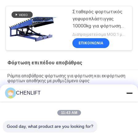
Σταθερός φορτωτικός
γεφυροπλάστιγγας
10000kg για φόρτωση
εμπορευμάτων με
Διαπραγματεύσιμα MOQ:1 μονάδα (οποιαδήποτε ποσότητα)
πιστοποιητικό CE
ΕΠΙΚΟΙΝΩΝΙΑ
Φόρτωση επιπέδου αποβάθρας
Ράμπα αποβάθρας φόρτωσης για φόρτωση και εκφόρτωση
φορτίων αποθήκης με ρυθμιζόμενο ύψος
CHENLIFT
Προσαρμοσμένη πλατφόρμα φόρτωσης
εμπορευματοκιβωτίων, Ηλεκτρική υδραυλική ράμπα
αποβάθρας αποθήκης για φορτηγά
11:43 AM
Σταθερή ράμπα αποβάθρας φόρτωσης Φόρκλιφτ ράμπα
ισοπέδωσης για φόρτωμα φορτίου 15 τόνων
Good day, what product are you looking for?
Όλα