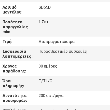
Αριθμό
SD55D
ΈΛΕΓΧΟΣ
μοντέλου:
ΠΟΙΌΤΗΤΑΣ
Ποσότητα
1 Σετ
παραγγελίας
min:
ΕΠΙΚΟΙΝΩΝΉΣΤΕ
Τιμή:
Διαπραγματεύσιμα
ΜΑΖΊ
ΜΑΣ
Συσκευασία
Πυροσβεστικές συσκευές
λεπτομέρειες:
Χρόνος
30 ημέρες
ΕΙΔΉΣΕΙΣ
παράδοσης:
Όροι
T/TL/C
ΖΗΤΉΣΤΕ
πληρωμής:
ΜΙΑ
Δυνατότητα
200 σετ/μήνα
ΠΡΟΣΦΟΡΆ
προσφοράς: