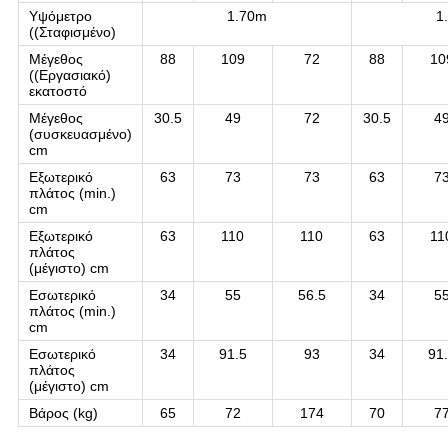
Υψόμετρο
1.70m
1
((Σταφισμένο)
Μέγεθος
88
109
72
88
10
((Εργασιακό)
εκατοστό
Μέγεθος
30.5
49
72
30.5
4
(συσκευασμένο)
cm
Εξωτερικό
63
73
73
63
7
πλάτος (min.)
cm
Εξωτερικό
63
110
110
63
11
πλάτος
(μέγιστο) cm
Εσωτερικό
34
55
56.5
34
5
πλάτος (min.)
cm
Εσωτερικό
34
91.5
93
34
91
πλάτος
(μέγιστο) cm
Βάρος (kg)
65
72
174
70
7