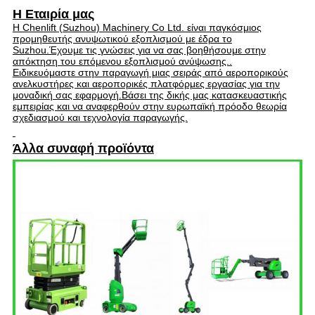
Η Εταιρία μας
Η Chenlift (Suzhou) Machinery Co Ltd. είναι παγκόσμιος
προμηθευτής ανυψωτικού εξοπλισμού με έδρα το
Suzhou.Έχουμε τις γνώσεις για να σας βοηθήσουμε στην
απόκτηση του επόμενου εξοπλισμού ανύψωσης..
Ειδικευόμαστε στην παραγωγή μιας σειράς από αεροπορικούς
ανελκυστήρες και αεροπορικές πλατφόρμες εργασίας για την
μοναδική σας εφαρμογή.Βάσει της δικής μας κατασκευαστικής
εμπειρίας και να αναφερθούν στην ευρωπαϊκή πρόοδο θεωρία
σχεδιασμού και τεχνολογία παραγωγής.
Άλλα συναφή προϊόντα