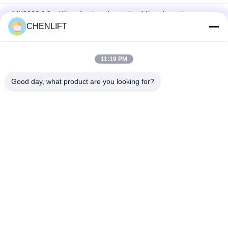
MX390S 3.9m Υδραυλικό ανελκυστήρα Μίνι πλατφόρμα
ανελκυστήρα ψαλίδι για εναέρια εργασία
CHENLIFT
Μίνι κινητό ανελκυστήρα ψαλίδι 3 μέτρα ύψος
11:19 PM
Εγχειρίδιο ενιαίας πύλης εναέριας πλατφόρμας εργασίας με
λειτουργία κλίσης
Good day, what product are you looking for?
Λαϊκή κατηγορία
Όλα
Υδραυλική 
Αυτοκινούμενος 
Πλατφόρμα 
Ανελκυστήρας 
Ανύψωσης
Ψαλιδιού
Κινητός 
Μίνι Ανελκυστήρας 
Ανελκυστήρας 
Ψαλιδιού
Ψαλιδιού
Πλατφόρμα 
Πλατφόρμα 
Ανύψωσης
Εργασίας
Ανελκυστήρας 
Ηλεκτρική 