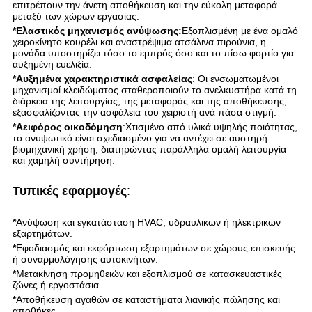
επιτρέπουν την άνετη αποθήκευση και την εύκολη μεταφορά
μεταξύ των χώρων εργασίας.
*Ελαστικός μηχανισμός ανύψωσης:
Εξοπλισμένη με ένα ομαλό
χειροκίνητο κουρέλι και αναστρέψιμα ατσάλινα πιρούνια, η
μονάδα υποστηρίζει τόσο το εμπρός όσο και το πίσω φορτίο για
αυξημένη ευελιξία.
*Αυξημένα χαρακτηριστικά ασφαλείας
: Οι ενσωματωμένοι
μηχανισμοί κλειδώματος σταθεροποιούν το ανελκυστήρα κατά τη
διάρκεια της λειτουργίας, της μεταφοράς και της αποθήκευσης,
εξασφαλίζοντας την ασφάλεια του χειριστή ανά πάσα στιγμή.
*Αειφόρος οικοδόμηση
:Χτισμένο από υλικά υψηλής ποιότητας,
το ανυψωτικό είναι σχεδιασμένο για να αντέχει σε αυστηρή
βιομηχανική χρήση, διατηρώντας παράλληλα ομαλή λειτουργία
και χαμηλή συντήρηση.
Τυπικές εφαρμογές
:
*
Ανύψωση και εγκατάσταση HVAC, υδραυλικών ή ηλεκτρικών
εξαρτημάτων.
*
Εφοδιασμός και εκφόρτωση εξαρτημάτων σε χώρους επισκευής
ή συναρμολόγησης αυτοκινήτων.
*
Μετακίνηση προμηθειών και εξοπλισμού σε κατασκευαστικές
ζώνες ή εργοστάσια.
*
Αποθήκευση αγαθών σε καταστήματα λιανικής πώλησης και
αποθήκες.