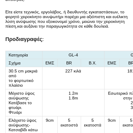
Είτε είστε τεχνικός, εργολάβος, ή διευθυντής εγκαταστάσεων, το
φορητό χειροκίνητο ανυψωτήρι παρέχει μια αξιόπιστη και ευέλικτη
λύση ανύψωσης που εξοικονομεί χρόνο, μειώνει την χειροκίνητη
πίεση,και αυξάνει την παραγωγικότητα σε κάθε δουλειά.
Προδιαγραφές
:
Κατηγορία
GL-4
G
Σχήμα
ΕΜΣ
BR
Β.Χ.
ΕΜΣ
B
30.5 cm μακριά
227 κιλά
18
από
το φορτωτικό
πλαίσιο
Μέγιστο ύψος
1.2m
Εσωτερικό π
ανύψωσης
1.8m
στην
Κατέβασε το
2
φτυάρι.
3
Φτυάρι
Ελάχιστο ύψος
9cm
5
5
9cm
5
ανύψωσης-
εκατοστά
εκατοστά
εκατ
Κατσαβίδι κάτω