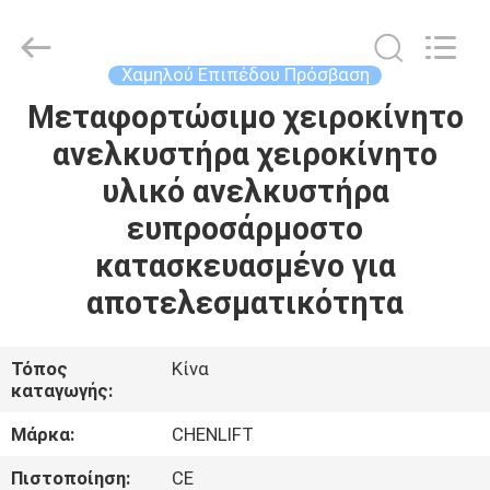
CHENLIFT
(SUZHOU)
MACHINERY
CO
LTD.
Χαμηλού Επιπέδου Πρόσβαση
All
Rights
Reserved.
Μεταφορτώσιμο χειροκίνητο
ΣΠΊΤΙ
ανελκυστήρα χειροκίνητο
ΠΡΟΪΌΝΤΑ
υλικό ανελκυστήρα
ευπροσάρμοστο
ΣΧΕΤΙΚΆ
κατασκευασμένο για
ΜΕ
αποτελεσματικότητα
ΕΜΆΣ
Τόπος
Κίνα
καταγωγής:
ΕΠΙΣΚΈΨΕΙΣ
ΣΤΟ
Μάρκα:
CHENLIFT
ΕΡΓΟΣΤΆΣΙΟ
Πιστοποίηση:
CE