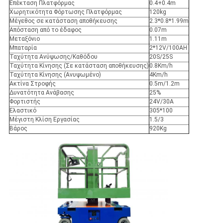
Επέκταση Πλατφόρμας
0.4+0.4m
Χωρητικότητα Φόρτωσης Πλατφόρμας
120kg
Μέγεθος σε κατάσταση αποθήκευσης
2.3*0.8*1.99m
Απόσταση από το έδαφος
0.07m
Μεταξόνιο
1.11m
Μπαταρία
2*12V/100AH
Ταχύτητα Ανύψωσης/Καθόδου
20S/25S
Ταχύτητα Κίνησης (Σε κατάσταση αποθήκευσης)
0.8Km/h
Ταχύτητα Κίνησης (Ανυψωμένο)
4Km/h
Ακτίνα Στροφής
0.5m/1.2m
Δυνατότητα Ανάβασης
25%
Φορτιστής
24V/30A
Ελαστικό
305*100
Μέγιστη Κλίση Εργασίας
1.5/3
Βάρος
920Kg