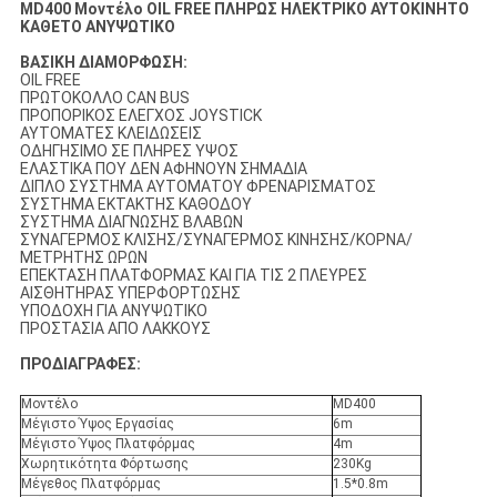
MD400 Μοντέλο OIL FREE ΠΛΗΡΩΣ ΗΛΕΚΤΡΙΚΟ ΑΥΤΟΚΙΝΗΤΟ
ΚΑΘΕΤΟ ΑΝΥΨΩΤΙΚΟ
ΒΑΣΙΚΗ ΔΙΑΜΟΡΦΩΣΗ:
OIL FREE
ΠΡΩΤΟΚΟΛΛΟ CAN BUS
ΠΡΟΠΟΡΙΚΟΣ ΕΛΕΓΧΟΣ JOYSTICK
ΑΥΤΟΜΑΤΕΣ ΚΛΕΙΔΩΣΕΙΣ
ΟΔΗΓΗΣΙΜΟ ΣΕ ΠΛΗΡΕΣ ΥΨΟΣ
ΕΛΑΣΤΙΚΑ ΠΟΥ ΔΕΝ ΑΦΗΝΟΥΝ ΣΗΜΑΔΙΑ
ΔΙΠΛΟ ΣΥΣΤΗΜΑ ΑΥΤΟΜΑΤΟΥ ΦΡΕΝΑΡΙΣΜΑΤΟΣ
ΣΥΣΤΗΜΑ ΕΚΤΑΚΤΗΣ ΚΑΘΟΔΟΥ
ΣΥΣΤΗΜΑ ΔΙΑΓΝΩΣΗΣ ΒΛΑΒΩΝ
ΣΥΝΑΓΕΡΜΟΣ ΚΛΙΣΗΣ/ΣΥΝΑΓΕΡΜΟΣ ΚΙΝΗΣΗΣ/ΚΟΡΝΑ/
ΜΕΤΡΗΤΗΣ ΩΡΩΝ
ΕΠΕΚΤΑΣΗ ΠΛΑΤΦΟΡΜΑΣ ΚΑΙ ΓΙΑ ΤΙΣ 2 ΠΛΕΥΡΕΣ
ΑΙΣΘΗΤΗΡΑΣ ΥΠΕΡΦΟΡΤΩΣΗΣ
ΥΠΟΔΟΧΗ ΓΙΑ ΑΝΥΨΩΤΙΚΟ
ΠΡΟΣΤΑΣΙΑ ΑΠΟ ΛΑΚΚΟΥΣ
ΠΡΟΔΙΑΓΡΑΦΕΣ:
Μοντέλο
MD400
Μέγιστο Ύψος Εργασίας
6m
Μέγιστο Ύψος Πλατφόρμας
4m
Χωρητικότητα Φόρτωσης
230Kg
Μέγεθος Πλατφόρμας
1.5*0.8m