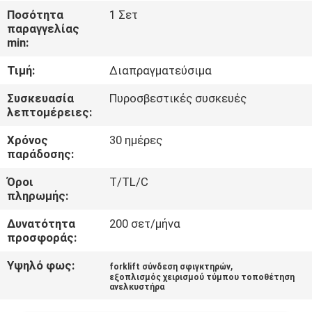
Ποσότητα
1 Σετ
παραγγελίας
ΈΛΕΓΧΟΣ
min:
ΠΟΙΌΤΗΤΑΣ
Τιμή:
Διαπραγματεύσιμα
ΕΠΙΚΟΙΝΩΝΉΣΤΕ
Συσκευασία
Πυροσβεστικές συσκευές
λεπτομέρειες:
ΜΑΖΊ
Χρόνος
30 ημέρες
ΜΑΣ
παράδοσης:
Όροι
T/TL/C
ΕΙΔΉΣΕΙΣ
πληρωμής:
Δυνατότητα
200 σετ/μήνα
ΖΗΤΉΣΤΕ
προσφοράς:
ΜΙΑ
Υψηλό φως:
,
forklift σύνδεση σφιγκτηρών
εξοπλισμός χειρισμού τύμπου τοποθέτηση
ΠΡΟΣΦΟΡΆ
ανελκυστήρα