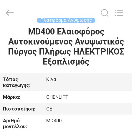
CHENLIFT
(SUZHOU)
MACHINERY
CO
LTD.
Πλατφόρμα Ανύψωσης
All
Rights
Reserved.
MD400 Ελαιοφόρος
ΣΠΊΤΙ
Αυτοκινούμενος Ανυψωτικός
ΠΡΟΪΌΝΤΑ
Πύργος Πλήρως ΗΛΕΚΤΡΙΚΟΣ
Εξοπλισμός
ΣΧΕΤΙΚΆ
ΜΕ
Τόπος
Κίνα
καταγωγής:
ΕΜΆΣ
Μάρκα:
CHENLIFT
ΕΠΙΣΚΈΨΕΙΣ
Πιστοποίηση:
CE
ΣΤΟ
Αριθμό
MD400
ΕΡΓΟΣΤΆΣΙΟ
μοντέλου: