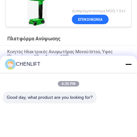
Διαπραγματεύσιμα MOQ:1 Σετ
ΕΠΙΚΟΙΝΩΝΙΑ
Πλατφόρμα Ανύψωσης
Κινητός Ηλεκτρικός Ανυψωτήρας Μονού Ιστού, Ύψος
Πλατφόρμας 10m, Φορτίο 130kg
CHENLIFT
Διπλό μίσθο χειροκίνητη ώθηση κάθετης πλατφόρμας
ανύψωσης για ύψος πλατφόρμας 10m
4:36 PM
Διοδηγούμενο κατακόρυφο ανελκυστήρα πύργου ύψους 7,5
μέτρων
Good day, what product are you looking for?
Λαϊκή κατηγορία
Όλα
Υδραυλική 
Αυτοκινούμενος 
Πλατφόρμα 
Ανελκυστήρας 