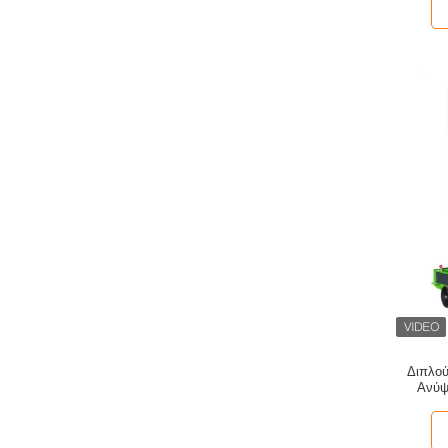
Διπλού
Ανύψ