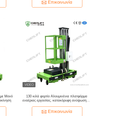
Επικοινωνία
με Μονό
130 κιλά φορτίο Αλουμινένια πλατφόρμα
ακίνηση
εναέριας εργασίας, κατακόρυφη ανύψωση με
μακρά διάρκεια ζωής
Επικοινωνία