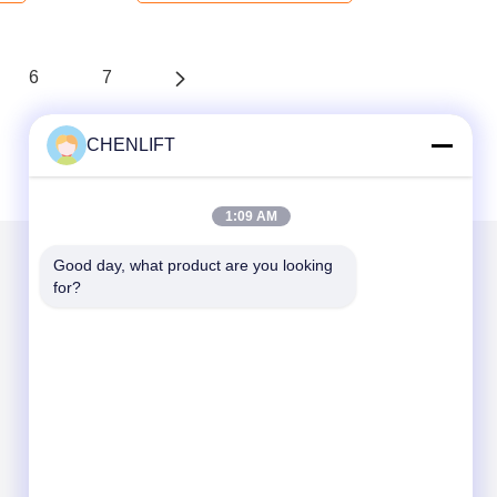
6
7
CHENLIFT
1:09 AM
Good day, what product are you looking 
for?
Στείλτε μας μήνυμα