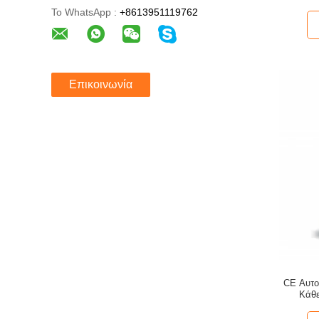
Το WhatsApp :
+8613951119762
Επικοινωνία
CE Αυτο
Κάθε