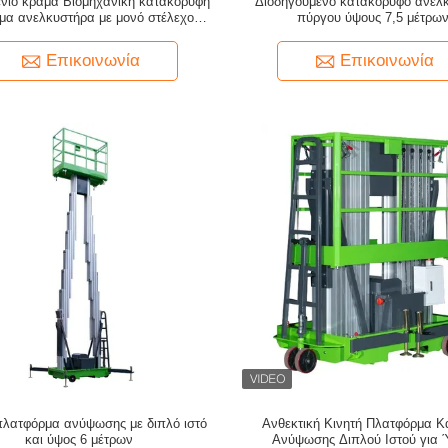
ένιο κράμα Βιομηχανική κατακόρυφη
Διοδηγούμενο κατακόρυφο ανελ
μα ανελκυστήρα με μονό στέλεχος 6
πύργου ύψους 7,5 μέτρω
μέτρα ύψος ανελκυστήρα
Επικοινωνία
Επικοινωνία
πλατφόρμα ανύψωσης με διπλό ιστό
Ανθεκτική Κινητή Πλατφόρμα Κ
και ύψος 6 μέτρων
Ανύψωσης Διπλού Ιστού για 