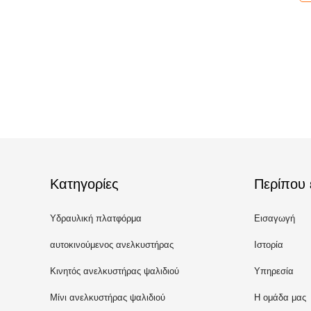
Κατηγορίες
Περίπου 
Υδραυλική πλατφόρμα
Εισαγωγή
ανύψωσης
αυτοκινούμενος ανελκυστήρας
Ιστορία
ψαλιδιού
Κινητός ανελκυστήρας ψαλιδιού
Υπηρεσία
Μίνι ανελκυστήρας ψαλιδιού
Η ομάδα μας