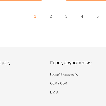
1
2
3
4
5
εμείς
Γύρος εργοστασίων
Γραμμή Παραγωγής
OEM / ODM
Ε & Α