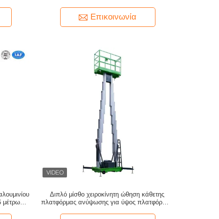
ανύψωση
Επικοινωνία
λουμινίου
Διπλό μίσθο χειροκίνητη ώθηση κάθετης
6 μέτρων,
πλατφόρμας ανύψωσης για ύψος πλατφόρμας
g
10m