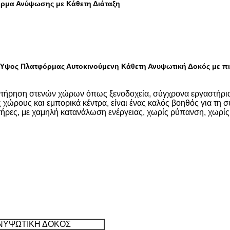
ρμα Ανύψωσης με Κάθετη Διάταξη
 Ύψος Πλατφόρμας Αυτοκινούμενη Κάθετη Ανυψωτική Δοκός με π
υντήρηση στενών χώρων όπως ξενοδοχεία, σύγχρονα εργαστήρια,
 χώρους και εμπορικά κέντρα, είναι ένας καλός βοηθός για τη
τήρες, με χαμηλή κατανάλωση ενέργειας, χωρίς ρύπανση, χωρίς
ΑΝΥΨΩΤΙΚΗ ΔΟΚΟΣ