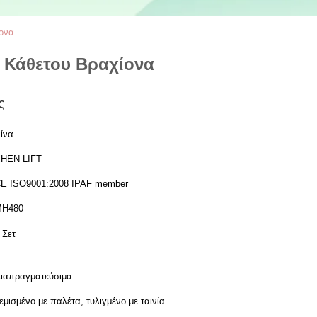
ονα
 Κάθετου Βραχίονα
ς
ίνα
HEN LIFT
CE ISO9001:2008 IPAF member
MH480
 Σετ
ιαπραγματεύσιμα
εμισμένο με παλέτα, τυλιγμένο με ταινία