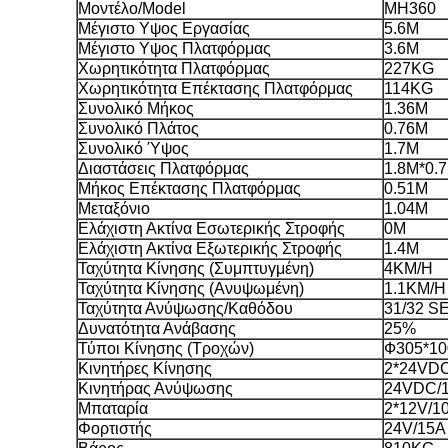
Μοντέλο/Model
MH360
Μέγιστο Υψος Εργασίας
5.6M
Μέγιστο Υψος Πλατφόρμας
3.6M
Χωρητικότητα Πλατφόρμας
227KG
Χωρητικότητα Επέκτασης Πλατφόρμας
114KG
Συνολικό Μήκος
1.36M
Συνολικό Πλάτος
0.76M
Συνολικό Ύψος
1.7M
Διαστάσεις Πλατφόρμας
1.8M*0.
Μήκος Επέκτασης Πλατφόρμας
0.51M
Μεταξόνιο
1.04M
Ελάχιστη Ακτίνα Εσωτερικής Στροφής
0M
Ελάχιστη Ακτίνα Εξωτερικής Στροφής
1.4M
Ταχύτητα Κίνησης (Συμπτυγμένη)
4KM/H
Ταχύτητα Κίνησης (Ανυψωμένη)
1.1KM/H
Ταχύτητα Ανύψωσης/Καθόδου
31/32 S
Δυνατότητα Ανάβασης
25%
Τύποι Κίνησης (Τροχών)
Ф305*1
Κινητήρες Κίνησης
2*24VD
Κινητήρας Ανύψωσης
24VDC/
Μπαταρία
2*12V/1
Φορτιστής
24V/15A