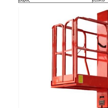
Βάρος
810KG