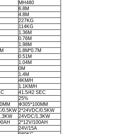
MH480
6.8M
4.8M
227KG
114KG
1.36M
0.76M
1.98M
7M
1.8M*0.7M
0.51M
1.04M
0M
1.4M
4KM/H
1.1KM/H
EC
41.5/42 SEC
25%
00MM
Ф305*100MM
C/0.5KW
2*24VDC/0.5KW
1.3KW
24VDC/1.3KW
00AH
2*12V/100AH
24V/15A