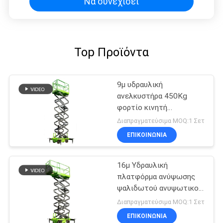
Να συνεχίσει
Top Προϊόντα
9μ υδραυλική
ανελκυστήρα 450Kg
φορτίο κινητή
ανελκυστήρα ψαλίδι
Διαπραγματεύσιμα MOQ:1 Σετ
ΕΠΙΚΟΙΝΩΝΙΑ
16μ Υδραυλική
πλατφόρμα ανύψωσης
ψαλιδωτού ανυψωτικού
μηχανήματος με
Διαπραγματεύσιμα MOQ:1 Σετ
επεκτεινόμενη
ΕΠΙΚΟΙΝΩΝΙΑ
πλατφόρμα