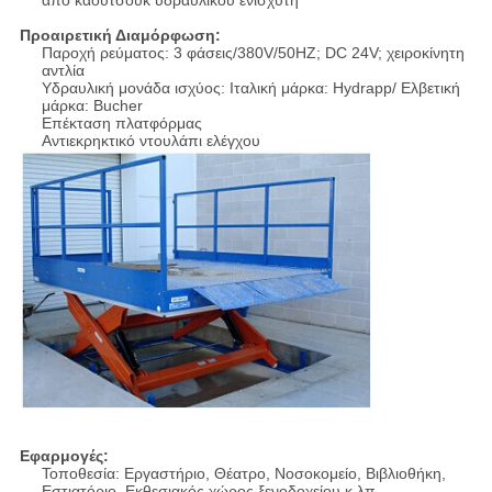
από καουτσούκ υδραυλικού ενισχυτή
Προαιρετική Διαμόρφωση:
Παροχή ρεύματος: 3 φάσεις/380V/50HZ; DC 24V; χειροκίνητη
αντλία
Υδραυλική μονάδα ισχύος: Ιταλική μάρκα: Hydrapp/ Ελβετική
μάρκα: Bucher
Επέκταση πλατφόρμας
Αντιεκρηκτικό ντουλάπι ελέγχου
Εφαρμογές:
Τοποθεσία: Εργαστήριο, Θέατρο, Νοσοκομείο, Βιβλιοθήκη,
Εστιατόριο, Εκθεσιακός χώρος ξενοδοχείου κ.λπ.