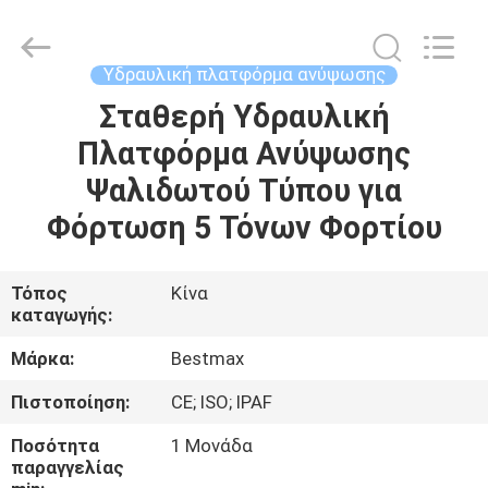
CHENLIFT
(SUZHOU)
MACHINERY
CO
LTD.
Υδραυλική πλατφόρμα ανύψωσης
All
Rights
Reserved.
Σταθερή Υδραυλική
ΣΠΊΤΙ
Πλατφόρμα Ανύψωσης
ΠΡΟΪΌΝΤΑ
Ψαλιδωτού Τύπου για
Φόρτωση 5 Τόνων Φορτίου
ΣΧΕΤΙΚΆ
ΜΕ
Τόπος
Κίνα
καταγωγής:
ΕΜΆΣ
Μάρκα:
Bestmax
ΕΠΙΣΚΈΨΕΙΣ
Πιστοποίηση:
CE; ISO; IPAF
ΣΤΟ
Ποσότητα
1 Μονάδα
ΕΡΓΟΣΤΆΣΙΟ
παραγγελίας