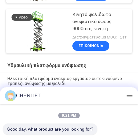
Κινητό ψαλιδωτό
ανυψωτικό ύψους
9000mm, κινητή
υδραυλική πλατφόρμα
Διαπραγματεύσιμα MOQ:1 Σετ
ανύψωσης για καθαρισμό
ΕΠΙΚΟΙΝΩΝΙΑ
Υδραυλική πλατφόρμα ανύψωσης
Ηλεκτρική πλατφόρμα εναέριας εργασίας αυτοκινούμενο
τραπέζι ανύψωσης με ψαλίδι
CHENLIFT
10m Υδραυλική πλατφόρμα ανύψωσης Ηλεκτρική
αυτοκινούμενη ανύψωση με ψαλίδι με πλατφόρμα επέκτασης
450Kg φόρτωση
9:21 PM
Υδραυλική πλατφόρμα ανύψωσης 10 μέτρων, αλουμινίου,
πλατφόρμα εναέριας εργασίας, διπλού ιστού
Good day, what product are you looking for?