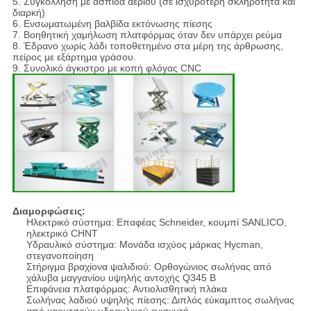
5. Συγκόλληση με ασπίδα αερίου (σε ισχυρότερη σκληρότητα και
διαρκή)
6. Ενσωματωμένη βαλβίδα εκτόνωσης πίεσης
7. Βοηθητική χαμήλωση πλατφόρμας όταν δεν υπάρχει ρεύμα
8. Έδρανο χωρίς λάδι τοποθετημένο στα μέρη της άρθρωσης,
πείρος με εξάρτημα γράσου.
9. Συνολικό άγκιστρο με κοπή φλόγας CNC
Διαμορφώσεις:
Ηλεκτρικό σύστημα: Επαφέας Schneider, κουμπί SANLICO,
ηλεκτρικό CHNT
Υδραυλικό σύστημα: Μονάδα ισχύος μάρκας Hycman,
στεγανοποίηση
Στήριγμα βραχίονα ψαλιδιού: Ορθογώνιος σωλήνας από
χάλυβα μαγγανίου υψηλής αντοχής Q345 B
Επιφάνεια πλατφόρμας: Αντιολισθητική πλάκα
Σωλήνας λαδιού υψηλής πίεσης: Διπλός εύκαμπτος σωλήνας