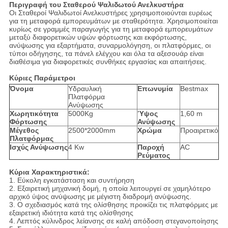
Περιγραφή του Σταθερού Ψαλιδωτού Ανελκυστήρα
Οι Σταθεροί Ψαλιδωτοί Ανελκυστήρες χρησιμοποιούνται ευρέως
για τη μεταφορά εμπορευμάτων με σταθερότητα. Χρησιμοποιείται
κυρίως σε γραμμές παραγωγής για τη μεταφορά εμπορευμάτων
μεταξύ διαφορετικών υψών φόρτωσης και εκφόρτωσης,
ανύψωσης για εξαρτήματα, συναρμολόγηση, οι πλατφόρμες, οι
τύποι οδήγησης, τα πάνελ ελέγχου και όλα τα αξεσουάρ είναι
διαθέσιμα για διαφορετικές συνθήκες εργασίας και απαιτήσεις.
Κύριες Παράμετροι
Όνομα
Υδραυλική
Επωνυμία
Bestmax
Πλατφόρμα
Ανύψωσης
Χωρητικότητα
5000Kg
Ύψος
1,60 m
Φόρτωσης
Ανύψωσης
Μέγεθος
2500*2000mm
Χρώμα
Προαιρετικό
Πλατφόρμας
Ισχύς Ανύψωσης
4 Kw
Παροχή
AC
Ρεύματος
Κύρια Χαρακτηριστικά:
1. Εύκολη εγκατάσταση και συντήρηση
2. Εξαιρετική μηχανική δομή, η οποία λειτουργεί σε χαμηλότερο
αρχικό ύψος ανύψωσης με μέγιστη διαδρομή ανύψωσης.
3. Ο σχεδιασμός κατά της ολίσθησης προικίζει τις πλατφόρμες με
εξαιρετική ιδιότητα κατά της ολίσθησης
4. Λεπτός κύλινδρος λείανσης σε καλή απόδοση στεγανοποίησης