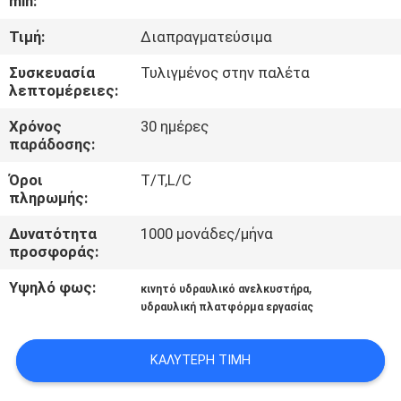
min:
Τιμή:
Διαπραγματεύσιμα
ΈΛΕΓΧΟΣ
ΠΟΙΌΤΗΤΑΣ
Συσκευασία
Τυλιγμένος στην παλέτα
λεπτομέρειες:
ΕΠΙΚΟΙΝΩΝΉΣΤΕ
Χρόνος
30 ημέρες
παράδοσης:
ΜΑΖΊ
Όροι
T/T,L/C
ΜΑΣ
πληρωμής:
Δυνατότητα
1000 μονάδες/μήνα
ΕΙΔΉΣΕΙΣ
προσφοράς:
Υψηλό φως:
,
κινητό υδραυλικό ανελκυστήρα
ΖΗΤΉΣΤΕ
υδραυλική πλατφόρμα εργασίας
ΜΙΑ
ΚΑΛΎΤΕΡΗ ΤΙΜΉ
ΠΡΟΣΦΟΡΆ