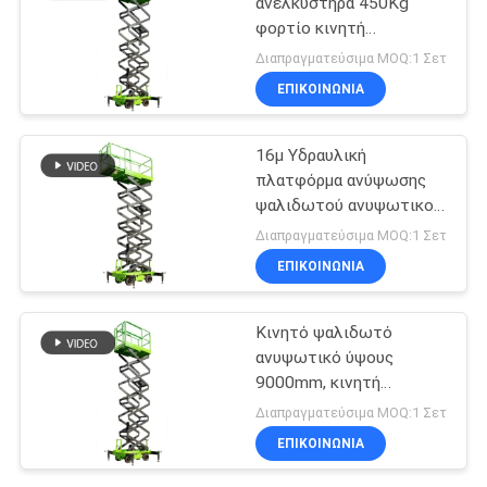
ανελκυστήρα 450Kg
φορτίο κινητή
ανελκυστήρα ψαλίδι
Διαπραγματεύσιμα MOQ:1 Σετ
ΕΠΙΚΟΙΝΩΝΙΑ
16μ Υδραυλική
πλατφόρμα ανύψωσης
ψαλιδωτού ανυψωτικού
μηχανήματος με
Διαπραγματεύσιμα MOQ:1 Σετ
επεκτεινόμενη
ΕΠΙΚΟΙΝΩΝΙΑ
πλατφόρμα
Κινητό ψαλιδωτό
ανυψωτικό ύψους
9000mm, κινητή
υδραυλική πλατφόρμα
Διαπραγματεύσιμα MOQ:1 Σετ
ανύψωσης για καθαρισμό
ΕΠΙΚΟΙΝΩΝΙΑ