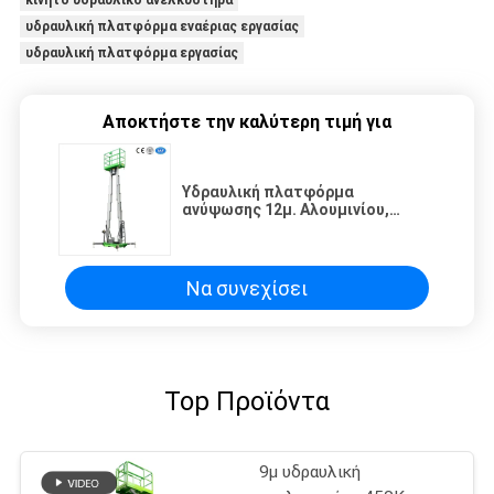
κινητό υδραυλικό ανελκυστήρα
υδραυλική πλατφόρμα εναέριας εργασίας
υδραυλική πλατφόρμα εργασίας
Αποκτήστε την καλύτερη τιμή για
Υδραυλική πλατφόρμα
ανύψωσης 12μ. Αλουμινίου,
Διπλού Ιστού, 200Kg, με
Μηχανοκίνητη Συσκευή
Να συνεχίσει
Top Προϊόντα
9μ υδραυλική