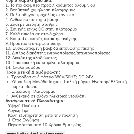
Κύρια Χαρακτηριστικά:
1. Το πιο άκαμπτο προφίλ κράματος αλουμινίου
2. Βοηθητική χαμήλωση πλατφόρμας
3. Πολυ-οδηγός τροχαλίας στον ιστό
4. Ανθεκτικό σύστημα βάσης
5. Σασί με μετρητή στάθμης
6. Συνεχής ισχύς DC στην πλατφόρμα
7. Κυλά εύκολα σε στενό χώρο
8. Κουμπί διακοπής έκτακτης ανάγκης
9. Προστασία υπερφόρτωσης
10. Ενσωματωμένη βαλβίδα εκτόνωσης πίεσης
11. Διπλός διακόπτης ενεργοποίησης/απενεργοποίησης
12. Διακόπτης κλειδώματος
13. Προαιρετική εκτεταμένη πλατφόρμα
14. Σκάλα εισόδου
Προαιρετική Διαμόρφωση:
Τροφοδοσία: 3 φάσεις/380V/50HZ; DC 24V
Υδραυλική Μονάδα Ισχύος: Ιταλική μάρκα: Hydrapp/ Ελβετική
μάρκα: Bucher
Επέκταση Πλατφόρμας
Ανθεκτικό σε φλόγα ηλεκτρικό ντουλάπι
Ανταγωνιστικό Πλεονέκτημα:
· Υψηλή Ποιότητα
· Λογική Τιμή
· Καλή εξυπηρέτηση μετά την πώληση
· 1 Έτος Εγγύηση
· Περισσότερα από 10 Χρόνια Εμπειρίας