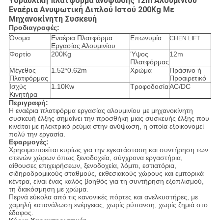
Υδραυλική πλατφόρμα ανύψωσης 12m Αλουμινίου
Εναέρια Ανυψωτική Διπλού Ιστού 200Kg Με
Μηχανοκίνητη Συσκευή
Προδιαγραφές:
Όνομα
Εναέρια Πλατφόρμα
Επωνυμία
CHEN LIFT
Εργασίας Αλουμινίου
Φορτίο
200Kg
Ύψος
12m
Πλατφόρμας
Μέγεθος
1.52*0.62m
Χρώμα
Πράσινο ή
Πλατφόρμας
Προαιρετικό
Ισχύς
1.10Kw
Τροφοδοσία
AC/DC
Κινητήρα
Περιγραφή:
Η εναέρια πλατφόρμα εργασίας αλουμινίου με μηχανοκίνητη
συσκευή έλξης σημαίνει την προσθήκη μιας συσκευής έλξης που
κινείται με ηλεκτρικό ρεύμα στην ανύψωση, η οποία εξοικονομεί
πολύ την εργασία.
Εφαρμογές:
Χρησιμοποιείται κυρίως για την εγκατάσταση και συντήρηση των
στενών χώρων όπως ξενοδοχεία, σύγχρονα εργαστήρια,
αίθουσες επιχειρήσεων, ξενοδοχεία, λόμπι, εστιατόρια,
σιδηροδρομικούς σταθμούς, εκθεσιακούς χώρους και εμπορικά
κέντρα, είναι ένας καλός βοηθός για τη συντήρηση εξοπλισμού,
τη διακόσμηση με χρώμα.
Περνά εύκολα από τις κανονικές πόρτες και ανελκυστήρες, με
χαμηλή κατανάλωση ενέργειας, χωρίς ρύπανση, χωρίς ζημιά στο
έδαφος.