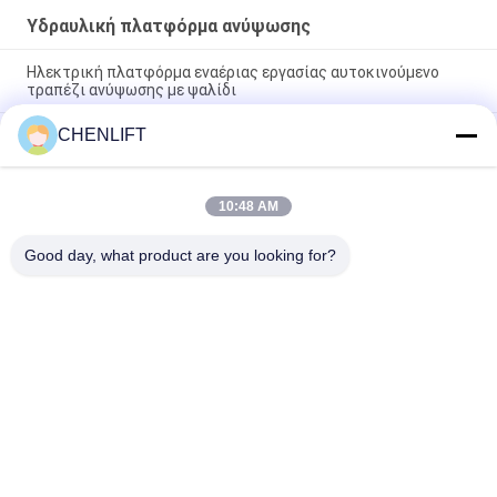
Υδραυλική πλατφόρμα ανύψωσης
Ηλεκτρική πλατφόρμα εναέριας εργασίας αυτοκινούμενο
τραπέζι ανύψωσης με ψαλίδι
CHENLIFT
10m Υδραυλική πλατφόρμα ανύψωσης Ηλεκτρική
αυτοκινούμενη ανύψωση με ψαλίδι με πλατφόρμα επέκτασης
450Kg φόρτωση
10:48 AM
Υδραυλική πλατφόρμα ανύψωσης 10 μέτρων, αλουμινίου,
πλατφόρμα εναέριας εργασίας, διπλού ιστού
Good day, what product are you looking for?
Λαϊκή κατηγορία
Όλα
Υδραυλική 
Αυτοκινούμενος 
Πλατφόρμα 
Ανελκυστήρας 
Ανύψωσης
Ψαλιδιού
Κινητός 
Μίνι Ανελκυστήρας 
Ανελκυστήρας 
Ψαλιδιού
Ψαλιδιού
Πλατφόρμα 
Πλατφόρμα 