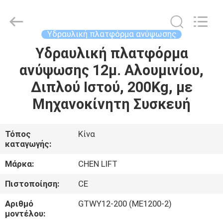
CHENLIFT
(SUZHOU)
MACHINERY
CO
LTD.
Υδραυλική πλατφόρμα ανύψωσης
All
Rights
Reserved.
Υδραυλική πλατφόρμα
ΣΠΊΤΙ
ανύψωσης 12μ. Αλουμινίου,
ΠΡΟΪΌΝΤΑ
Διπλού Ιστού, 200Kg, με
Μηχανοκίνητη Συσκευή
ΣΧΕΤΙΚΆ
ΜΕ
Τόπος
Κίνα
καταγωγής:
ΕΜΆΣ
Μάρκα:
CHEN LIFT
ΕΠΙΣΚΈΨΕΙΣ
Πιστοποίηση:
CE
ΣΤΟ
Αριθμό
GTWY12-200 (ME1200-2)
ΕΡΓΟΣΤΆΣΙΟ
μοντέλου: