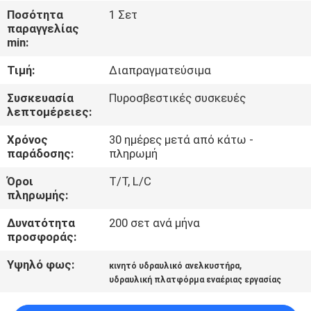
Ποσότητα
1 Σετ
παραγγελίας
ΈΛΕΓΧΟΣ
min:
ΠΟΙΌΤΗΤΑΣ
Τιμή:
Διαπραγματεύσιμα
ΕΠΙΚΟΙΝΩΝΉΣΤΕ
Συσκευασία
Πυροσβεστικές συσκευές
λεπτομέρειες:
ΜΑΖΊ
Χρόνος
30 ημέρες μετά από κάτω -
ΜΑΣ
παράδοσης:
πληρωμή
Όροι
T/T, L/C
ΕΙΔΉΣΕΙΣ
πληρωμής:
Δυνατότητα
200 σετ ανά μήνα
ΖΗΤΉΣΤΕ
προσφοράς:
ΜΙΑ
Υψηλό φως:
,
κινητό υδραυλικό ανελκυστήρα
ΠΡΟΣΦΟΡΆ
υδραυλική πλατφόρμα εναέριας εργασίας