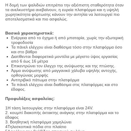
Η δομή των ψαλιδιών επιτρέπει την αξιόπιστη σταθερότητα όταν
τα ανελκυστήρα ανεβαίνουν, η ευρεία πλατφόρμα και η υψηλή
χωρητικότητα φόρτωσης κάνουν την αντηλία να λειτουργεί πιο
αποτελεσματικά και πιο ασφαλώς.
Βασικά χαρακτηριστικά:
Ενέργεια από το όχημα ή από μπαταρία, χωρίς την εξωτερική
τροφοδοσία
Τα πάνελ ελέγχου είναι διαθέσιμα τόσο στην πλατφόρμα όσο
και στο βάθρο
Διατίθενται διαφορετικά μοντέλα με μέγιστο ύψος εργασίας
από 6 έως 16 μέτρα
Επικεντρώνει τον έλεγχο της ανύψωσης και της πτώσης.
Άρμα ανύψωσης από μαγγανικό χάλυβα υψηλής αντοχής,
ορθογώνιας μορφής
Αντιτριβικό πάτωμα στην πλατφόρμα
Τα πάνελ ελέγχου είναι διαθέσιμα στις πλατφόρμες και στο
έδαφος.
Προφυλάξεις ασφαλείας:
1Η τάση λειτουργίας στην πλατφόρμα είναι 24V.
2. κουμπί διακοπής έκτακτης ανάγκης στην πλατφόρμα και το
έδαφος
3. Βοηθητική πλατφόρμα χαμηλώνει
4Τηλεσκοπικά πόδια στο πλαίσιο