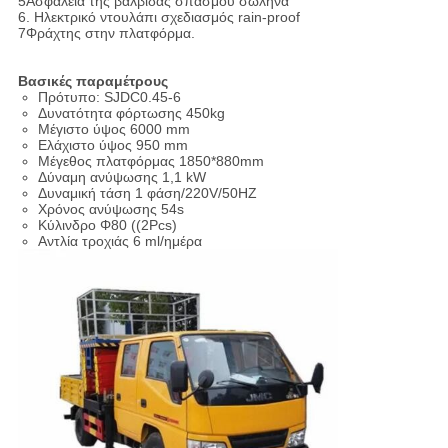
5Ασφάλεια της βαλβίδας σπασμού σωλήνα
6. Ηλεκτρικό ντουλάπι σχεδιασμός rain-proof
7Φράχτης στην πλατφόρμα.
Βασικές παραμέτρους
Πρότυπο: SJDC0.45-6
Δυνατότητα φόρτωσης 450kg
Μέγιστο ύψος 6000 mm
Ελάχιστο ύψος 950 mm
Μέγεθος πλατφόρμας 1850*880mm
Δύναμη ανύψωσης 1,1 kW
Δυναμική τάση 1 φάση/220V/50HZ
Χρόνος ανύψωσης 54s
Κύλινδρο Φ80 ((2Pcs)
Αντλία τροχιάς 6 ml/ημέρα