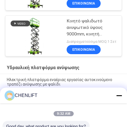
επεκτεινόμενη
ΕΠΙΚΟΙΝΩΝΙΑ
πλατφόρμα
Κινητό ψαλιδωτό
ανυψωτικό ύψους
9000mm, κινητή
υδραυλική πλατφόρμα
Διαπραγματεύσιμα MOQ:1 Σετ
ανύψωσης για καθαρισμό
ΕΠΙΚΟΙΝΩΝΙΑ
Υδραυλική πλατφόρμα ανύψωσης
Ηλεκτρική πλατφόρμα εναέριας εργασίας αυτοκινούμενο
τραπέζι ανύψωσης με ψαλίδι
CHENLIFT
10m Υδραυλική πλατφόρμα ανύψωσης Ηλεκτρική
αυτοκινούμενη ανύψωση με ψαλίδι με πλατφόρμα επέκτασης
450Kg φόρτωση
9:32 AM
Υδραυλική πλατφόρμα ανύψωσης 10 μέτρων, αλουμινίου,
πλατφόρμα εναέριας εργασίας, διπλού ιστού
Good day, what product are you looking for?