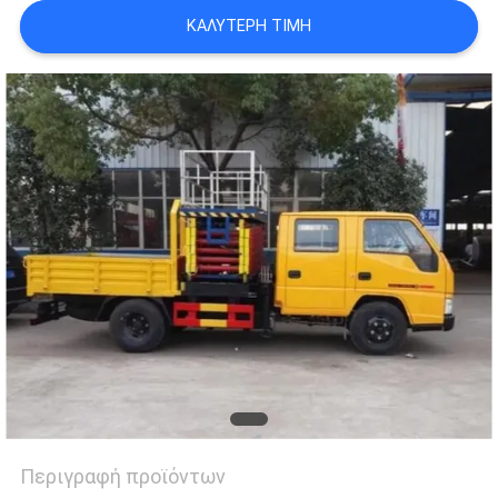
SITEMAP
ΚΑΛΎΤΕΡΗ ΤΙΜΉ
ΠΟΛΙΤΙΚΉ
ΑΠΟΡΡΉΤΟΥ
Περιγραφή προϊόντων