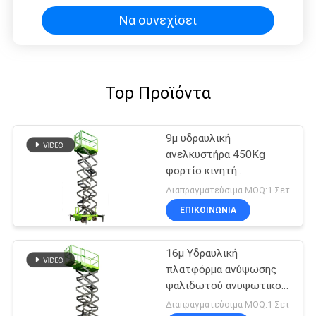
Να συνεχίσει
Top Προϊόντα
9μ υδραυλική
ανελκυστήρα 450Kg
φορτίο κινητή
ανελκυστήρα ψαλίδι
Διαπραγματεύσιμα MOQ:1 Σετ
ΕΠΙΚΟΙΝΩΝΙΑ
16μ Υδραυλική
πλατφόρμα ανύψωσης
ψαλιδωτού ανυψωτικού
μηχανήματος με
Διαπραγματεύσιμα MOQ:1 Σετ