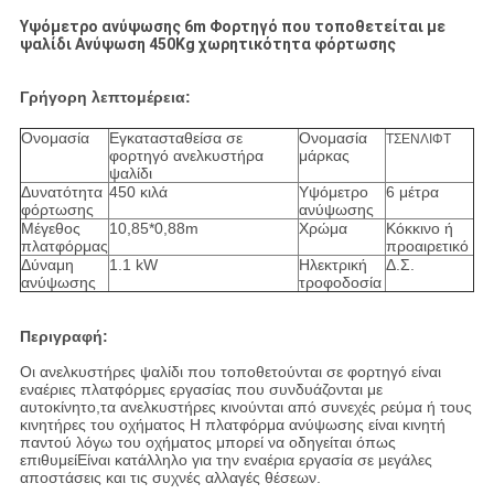
Υψόμετρο ανύψωσης 6m Φορτηγό που τοποθετείται με
ψαλίδι Ανύψωση 450Kg χωρητικότητα φόρτωσης
Γρήγορη λεπτομέρεια:
Ονομασία
Εγκατασταθείσα σε
Ονομασία
ΤΣΕΝΛΙΦΤ
φορτηγό ανελκυστήρα
μάρκας
ψαλίδι
Δυνατότητα
450 κιλά
Υψόμετρο
6 μέτρα
φόρτωσης
ανύψωσης
Μέγεθος
10,85*0,88m
Χρώμα
Κόκκινο ή
πλατφόρμας
προαιρετικό
Δύναμη
1.1 kW
Ηλεκτρική
Δ.Σ.
ανύψωσης
τροφοδοσία
Περιγραφή:
Οι ανελκυστήρες ψαλίδι που τοποθετούνται σε φορτηγό είναι
εναέριες πλατφόρμες εργασίας που συνδυάζονται με
αυτοκίνητο,τα ανελκυστήρες κινούνται από συνεχές ρεύμα ή τους
κινητήρες του οχήματος Η πλατφόρμα ανύψωσης είναι κινητή
παντού λόγω του οχήματος μπορεί να οδηγείται όπως
επιθυμείΕίναι κατάλληλο για την εναέρια εργασία σε μεγάλες
αποστάσεις και τις συχνές αλλαγές θέσεων.