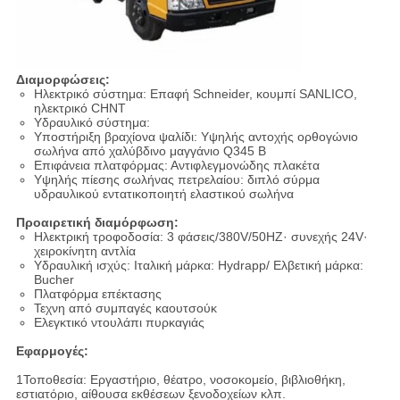
Διαμορφώσεις:
Ηλεκτρικό σύστημα: Επαφή Schneider, κουμπί SANLICO,
ηλεκτρικό CHNT
Υδραυλικό σύστημα:
Υποστήριξη βραχίονα ψαλίδι: Υψηλής αντοχής ορθογώνιο
σωλήνα από χαλύβδινο μαγγάνιο Q345 Β
Επιφάνεια πλατφόρμας: Αντιφλεγμονώδης πλακέτα
Υψηλής πίεσης σωλήνας πετρελαίου: διπλό σύρμα
υδραυλικού εντατικοποιητή ελαστικού σωλήνα
Προαιρετική διαμόρφωση:
Ηλεκτρική τροφοδοσία: 3 φάσεις/380V/50HZ· συνεχής 24V·
χειροκίνητη αντλία
Υδραυλική ισχύς: Ιταλική μάρκα: Hydrapp/ Ελβετική μάρκα:
Bucher
Πλατφόρμα επέκτασης
Τεχνη από συμπαγές καουτσούκ
Ελεγκτικό ντουλάπι πυρκαγιάς
Εφαρμογές:
1Τοποθεσία: Εργαστήριο, θέατρο, νοσοκομείο, βιβλιοθήκη,
εστιατόριο, αίθουσα εκθέσεων ξενοδοχείων κλπ.