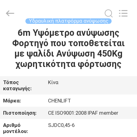
CHENLIFT
(SUZHOU)
MACHINERY
CO
LTD.
Υδραυλική πλατφόρμα ανύψωσης
All
Rights
Reserved.
6m Υψόμετρο ανύψωσης
ΣΠΊΤΙ
Φορτηγό που τοποθετείται
ΠΡΟΪΌΝΤΑ
με ψαλίδι Ανύψωση 450Kg
χωρητικότητα φόρτωσης
ΣΧΕΤΙΚΆ
ΜΕ
Τόπος
Κίνα
καταγωγής:
ΕΜΆΣ
Μάρκα:
CHENLIFT
ΕΠΙΣΚΈΨΕΙΣ
Πιστοποίηση:
CE ISO9001:2008 IPAF member
ΣΤΟ
Αριθμό
SJDC0,45-6
ΕΡΓΟΣΤΆΣΙΟ
μοντέλου: