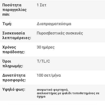
Ποσότητα
1 Σετ
παραγγελίας
ΈΛΕΓΧΟΣ
min:
ΠΟΙΌΤΗΤΑΣ
Τιμή:
Διαπραγματεύσιμα
ΕΠΙΚΟΙΝΩΝΉΣΤΕ
Συσκευασία
Πυροσβεστικές συσκευές
λεπτομέρειες:
ΜΑΖΊ
Χρόνος
30 ημέρες
ΜΑΣ
παράδοσης:
Όροι
T/TL/C
ΕΙΔΉΣΕΙΣ
πληρωμής:
Δυνατότητα
100 σετ/μήνα
ΖΗΤΉΣΤΕ
προσφοράς:
ΜΙΑ
Υψηλό φως:
,
ανυψωτικό φορτηγού
ανελκυστήρας με ψαλίδι τοποθετημένος σε
ΠΡΟΣΦΟΡΆ
όχημα