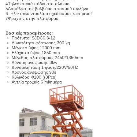
4Τηλεσκοπικά πόδια στο πλαίσιο
5Ασφάλεια της βαλβίδας σπασμού σωλήνα
6. Ηλεκτρικό ντουλάπι σχεδιασμός rain-proof
7Φράχτης στην πλατφόρμα.
Βασικές παραμέτρους:
Πρότυπο: SJDC0.3-12
Δυνατότητα φόρτωσης 300 kg
Μέγιστο ύψος 12000 mm
Ελάχιστο ύψος 1850 mm
Μέγεθος πλατφόρμας 2450*1350mm
Δύναμη ανύψωσης 3kw
Δυναμική τάση 1 φάση/220V/50HZ
Χρόνος ανύψωσης 90s
Κύλινδρο Φ100 ((3Pcs)
Αντλία τροχιάς 6 ml/ημέρα