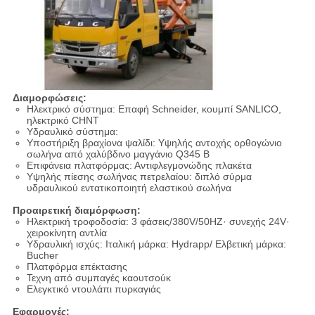
Διαμορφώσεις:
Ηλεκτρικό σύστημα: Επαφή Schneider, κουμπί SANLICO,
ηλεκτρικό CHNT
Υδραυλικό σύστημα:
Υποστήριξη βραχίονα ψαλίδι: Υψηλής αντοχής ορθογώνιο
σωλήνα από χαλύβδινο μαγγάνιο Q345 Β
Επιφάνεια πλατφόρμας: Αντιφλεγμονώδης πλακέτα
Υψηλής πίεσης σωλήνας πετρελαίου: διπλό σύρμα
υδραυλικού εντατικοποιητή ελαστικού σωλήνα
Προαιρετική διαμόρφωση:
Ηλεκτρική τροφοδοσία: 3 φάσεις/380V/50HZ· συνεχής 24V·
χειροκίνητη αντλία
Υδραυλική ισχύς: Ιταλική μάρκα: Hydrapp/ Ελβετική μάρκα:
Bucher
Πλατφόρμα επέκτασης
Τεχνη από συμπαγές καουτσούκ
Ελεγκτικό ντουλάπι πυρκαγιάς
Εφαρμογές: