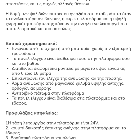
αποστάσεις και τις συχνές αλλαγές θέσεων.
Η δομή των ψαλιδιών επιτρέπει την αξιόπιστη σταθερότητα όταν
τα ανελκυστήρα ανεβαίνουν, η ευρεία πλατφόρμα και η υψηλή
χωρητικότητα φόρτωσης κάνουν την αντηλία να λειτουργεί πιο
αποτελεσματικά και πιο ασφαλώς.
Βασικά χαρακτηριστικά:
Ενέργεια από το όχημα ή από μπαταρία, χωρίς την εξωτερική
τροφοδοσία
Τα πάνελ ελέγχου είναι διαθέσιμα τόσο στην πλατφόρμα όσο
και στο βάθρο
Διατίθενται διαφορετικά μοντέλα με μέγιστο ύψος εργασίας
από 6 έως 16 μέτρα
Επικεντρώνει τον έλεγχο της ανύψωσης και της πτώσης.
Άρμα ανύψωσης από μαγγανικό χάλυβα υψηλής αντοχής,
ορθογώνιας μορφής
Αντιτριβικό πάτωμα στην πλατφόρμα
Τα πάνελ ελέγχου είναι διαθέσιμα στις πλατφόρμες και στο
έδαφος.
Προφυλάξεις ασφαλείας:
1Η τάση λειτουργίας στην πλατφόρμα είναι 24V.
2. κουμπί διακοπής έκτακτης ανάγκης στην πλατφόρμα και το
έδαφος
3. Βοηθητική πλατφόρμα χαμηλώνει