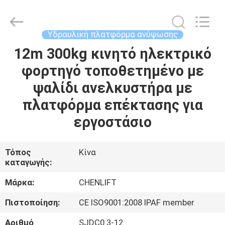
CHENLIFT
(SUZHOU)
MACHINERY
CO
LTD.
Υδραυλική πλατφόρμα ανύψωσης
All
Rights
Reserved.
12m 300kg κινητό ηλεκτρικό
ΣΠΊΤΙ
φορτηγό τοποθετημένο με
ΠΡΟΪΌΝΤΑ
ψαλίδι ανελκυστήρα με
πλατφόρμα επέκτασης για
ΣΧΕΤΙΚΆ
εργοστάσιο
ΜΕ
ΕΜΆΣ
Τόπος
Κίνα
καταγωγής:
ΕΠΙΣΚΈΨΕΙΣ
Μάρκα:
CHENLIFT
ΣΤΟ
Πιστοποίηση:
CE ISO9001:2008 IPAF member
ΕΡΓΟΣΤΆΣΙΟ
Αριθμό
SJDC0.3-12