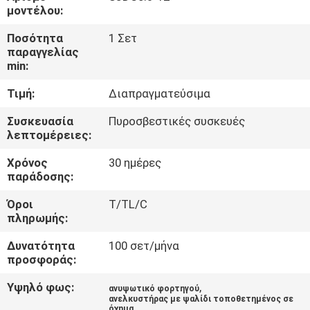
μοντέλου:
ΈΛΕΓΧΟΣ
Ποσότητα
1 Σετ
παραγγελίας
ΠΟΙΌΤΗΤΑΣ
min:
Τιμή:
Διαπραγματεύσιμα
ΕΠΙΚΟΙΝΩΝΉΣΤΕ
ΜΑΖΊ
Συσκευασία
Πυροσβεστικές συσκευές
λεπτομέρειες:
ΜΑΣ
Χρόνος
30 ημέρες
παράδοσης:
ΕΙΔΉΣΕΙΣ
Όροι
T/TL/C
πληρωμής:
ΖΗΤΉΣΤΕ
Δυνατότητα
100 σετ/μήνα
ΜΙΑ
προσφοράς:
ΠΡΟΣΦΟΡΆ
Υψηλό φως:
,
ανυψωτικό φορτηγού
ανελκυστήρας με ψαλίδι τοποθετημένος σε
όχημα