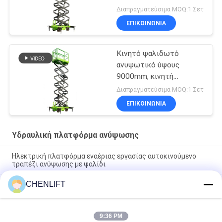
μηχανήματος με
Διαπραγματεύσιμα MOQ:1 Σετ
επεκτεινόμενη
ΕΠΙΚΟΙΝΩΝΙΑ
πλατφόρμα
Κινητό ψαλιδωτό
ανυψωτικό ύψους
9000mm, κινητή
υδραυλική πλατφόρμα
Διαπραγματεύσιμα MOQ:1 Σετ
ανύψωσης για καθαρισμό
ΕΠΙΚΟΙΝΩΝΙΑ
Υδραυλική πλατφόρμα ανύψωσης
Ηλεκτρική πλατφόρμα εναέριας εργασίας αυτοκινούμενο
τραπέζι ανύψωσης με ψαλίδι
CHENLIFT
10m Υδραυλική πλατφόρμα ανύψωσης Ηλεκτρική
αυτοκινούμενη ανύψωση με ψαλίδι με πλατφόρμα επέκτασης
450Kg φόρτωση
9:36 PM
Υδραυλική πλατφόρμα ανύψωσης 10 μέτρων, αλουμινίου,