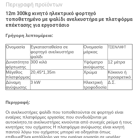
Περιγραφή προϊόντων
12m 300kg κινητό ηλεκτρικό φορτηγό
τοποθετημένο με ψαλίδι ανελκυστήρα με πλατφόρμα
επέκτασης για εργοστάσιο
Γρήγορη λεπτομέρεια:
Ονομασία
Εγκατασταθείσα σε
Ονομασία
ΤΣΕΝΛΙΦΤ
φορτηγό ανελκυστήρα
μάρκας
ψαλίδι
Δυνατότητα
300 κιλά
Υψόμετρο
12 μέτρα
φόρτωσης
ανύψωσης
Μέγεθος
20,45*1,35m
Χρώμα
Κόκκινο ή
πλατφόρμας
προαιρετικό
Δύναμη
3 kW
Ηλεκτρική
Δ.Σ.
ανύψωσης
τροφοδοσία
Περιγραφή:
Οι ανελκυστήρες ψαλίδι που τοποθετούνται σε φορτηγό είναι
εναέριες πλατφόρμες εργασίας που συνδυάζονται με
αυτοκίνητο,τα ανελκυστήρες κινούνται από συνεχές ρεύμα ή τους
κινητήρες του οχήματος Η πλατφόρμα ανύψωσης είναι κινητή
παντού λόγω του οχήματος μπορεί να οδηγείται όπως
επιθυμείΕίναι κατάλληλο για την εναέρια εργασία σε μεγάλες