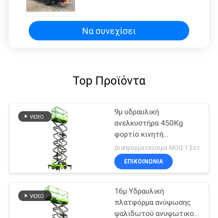
ψαλίδι ανελκυστήρα με
πλατφόρμα επέκτασης για
εργοστάσιο
Να συνεχίσει
Top Προϊόντα
9μ υδραυλική
ανελκυστήρα 450Kg
φορτίο κινητή
ανελκυστήρα ψαλίδι
Διαπραγματεύσιμα MOQ:1 Σετ
ΕΠΙΚΟΙΝΩΝΙΑ
16μ Υδραυλική
πλατφόρμα ανύψωσης
ψαλιδωτού ανυψωτικού