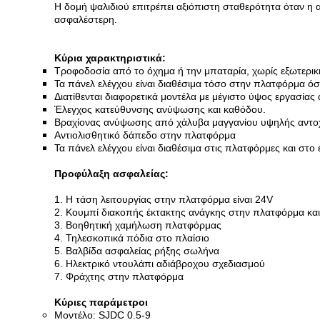
Η δομή ψαλιδιού επιτρέπει αξιόπιστη σταθερότητα όταν η 
ασφαλέστερη.
Κύρια χαρακτηριστικά:
Τροφοδοσία από το όχημα ή την μπαταρία, χωρίς εξωτερι
Τα πάνελ ελέγχου είναι διαθέσιμα τόσο στην πλατφόρμα όσ
Διατίθενται διαφορετικά μοντέλα με μέγιστο ύψος εργασία
Έλεγχος κατεύθυνσης ανύψωσης και καθόδου.
Βραχίονας ανύψωσης από χάλυβα μαγγανίου υψηλής αντο
Αντιολισθητικό δάπεδο στην πλατφόρμα
Τα πάνελ ελέγχου είναι διαθέσιμα στις πλατφόρμες και στο
Προφύλαξη ασφαλείας:
1. Η τάση λειτουργίας στην πλατφόρμα είναι 24V
2. Κουμπί διακοπής έκτακτης ανάγκης στην πλατφόρμα κα
3. Βοηθητική χαμήλωση πλατφόρμας
4. Τηλεσκοπικά πόδια στο πλαίσιο
5. Βαλβίδα ασφαλείας ρήξης σωλήνα
6. Ηλεκτρικό ντουλάπι αδιάβροχου σχεδιασμού
7. Φράχτης στην πλατφόρμα
Κύριες παράμετροι
Μοντέλο: SJDC 0.5-9