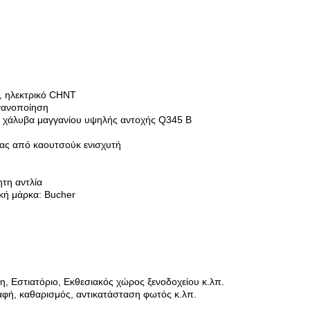
, ηλεκτρικό CHNT
γανοποίηση
 χάλυβα μαγγανίου υψηλής αντοχής Q345 B
ας από καουτσούκ ενισχυτή
ητη αντλία
ική μάρκα: Bucher
η, Εστιατόριο, Εκθεσιακός χώρος ξενοδοχείου κ.λπ.
αφή, καθαρισμός, αντικατάσταση φωτός κ.λπ.