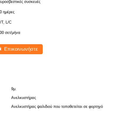
υροσβεστικές συσκευές
0 ημέρες
/T, L/C
00 σετ/μήνα
Επικοινωνήστε
9μ.
Ανελκυστήρας
Ανελκυστήρας ψαλιδιού που τοποθετείται σε φορτηγό