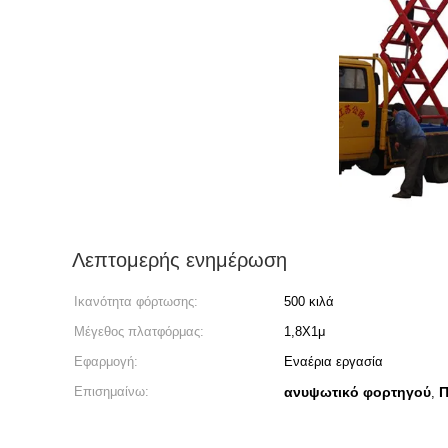
Λεπτομερής ενημέρωση
Ικανότητα φόρτωσης:
500 κιλά
Μέγεθος πλατφόρμας:
1,8Χ1μ
Εφαρμογή:
Εναέρια εργασία
Επισημαίνω:
ανυψωτικό φορτηγού
Π
,