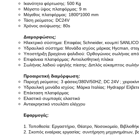
Ικανότητα φόρτωσης: 500 Kg
Μέγιστο ύψος πλατφόρμας: 9 m
Μέγεθος πλατφόρμας: 1800*1000 mm
Τάση ρεύματος: DC24V
Χρόνος ανύψωσης: 80s
Διαμορφώσεις:
Ηλεκτρικό σύστημα: Επαφέας Schneider, κουμπί SANLICO
Υδραυλικό σύστημα: Μονάδα ισχύος μάρκας Hycman, στε
Υποστήριξη βραχίονα ψαλιδιού: Ορθογώνιος σωλήνας από
Επιφάνεια πλατφόρμας: Αντιολισθητική πλάκα
Σωλήνας λαδιού υψηλής πίεσης: Διπλός εύκαμπτος σωλήν
Προαιρετική διαμόρφωση:
Παροχή ρεύματος: 3 φάσεις/380V/50HZ; DC 24V ; χειροκίν
Υδραυλική μονάδα ισχύος: Μάρκα Ιταλίας: Hydrapp/ Ελβετ
Επέκταση πλατφόρμας
Ελαστικό συμπαγές ελαστικό
Αντιεκρηκτικό ντουλάπι ελέγχου
Εφαρμογές:
1. Τοποθεσία: Εργαστήριο, Θέατρο, Νοσοκομείο, Βιβλιοθήκ
2. Σκοπός εναέριας εργασίας: συντήρηση μηχανημάτων, β