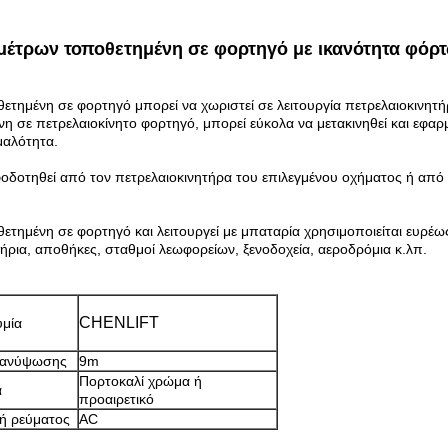
μέτρων τοποθετημένη σε φορτηγό με ικανότητα φόρ
ημένη σε φορτηγό μπορεί να χωριστεί σε λειτουργία πετρελαιοκινητήρ
 σε πετρελαιοκίνητο φορτηγό, μπορεί εύκολα να μετακινηθεί και εφαρμό
μαλότητα.
δοτηθεί από τον πετρελαιοκινητήρα του επιλεγμένου οχήματος ή από 
ημένη σε φορτηγό και λειτουργεί με μπαταρία χρησιμοποιείται ευρέως
ρια, αποθήκες, σταθμοί λεωφορείων, ξενοδοχεία, αεροδρόμια κ.λπ.
CHENLIFT
μία
ανύψωσης
9m
Πορτοκαλί χρώμα ή
α
προαιρετικό
ή ρεύματος
AC