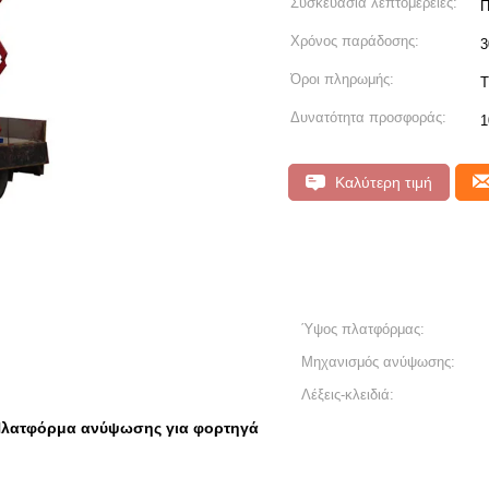
Συσκευασία λεπτομέρειες:
Π
Χρόνος παράδοσης:
3
Όροι πληρωμής:
T
Δυνατότητα προσφοράς:
1
Καλύτερη τιμή
Ύψος πλατφόρμας:
Μηχανισμός ανύψωσης:
Λέξεις-κλειδιά:
λατφόρμα ανύψωσης για φορτηγά