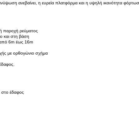
ανύψωση ανεβαίνει, η ευρεία πλατφόρμα και η υψηλή ικανότητα φόρτωσ
κή παροχή ρεύματος
ο και στη βάση
ς από 6m έως 16m
χής με ορθογώνιο σχήμα
 έδαφος.
ι στο έδαφος