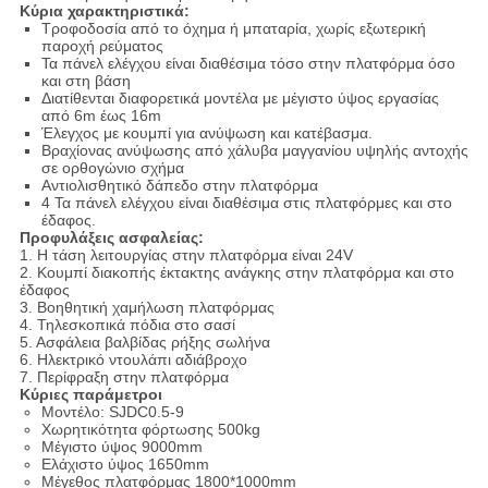
Κύρια χαρακτηριστικά:
Τροφοδοσία από το όχημα ή μπαταρία, χωρίς εξωτερική
παροχή ρεύματος
Τα πάνελ ελέγχου είναι διαθέσιμα τόσο στην πλατφόρμα όσο
και στη βάση
Διατίθενται διαφορετικά μοντέλα με μέγιστο ύψος εργασίας
από 6m έως 16m
Έλεγχος με κουμπί για ανύψωση και κατέβασμα.
Βραχίονας ανύψωσης από χάλυβα μαγγανίου υψηλής αντοχής
σε ορθογώνιο σχήμα
Αντιολισθητικό δάπεδο στην πλατφόρμα
4 Τα πάνελ ελέγχου είναι διαθέσιμα στις πλατφόρμες και στο
έδαφος.
Προφυλάξεις ασφαλείας:
1. Η τάση λειτουργίας στην πλατφόρμα είναι 24V
2. Κουμπί διακοπής έκτακτης ανάγκης στην πλατφόρμα και στο
έδαφος
3. Βοηθητική χαμήλωση πλατφόρμας
4. Τηλεσκοπικά πόδια στο σασί
5. Ασφάλεια βαλβίδας ρήξης σωλήνα
6. Ηλεκτρικό ντουλάπι αδιάβροχο
7. Περίφραξη στην πλατφόρμα
Κύριες παράμετροι
Μοντέλο: SJDC0.5-9
Χωρητικότητα φόρτωσης 500kg
Μέγιστο ύψος 9000mm
Ελάχιστο ύψος 1650mm
Μέγεθος πλατφόρμας 1800*1000mm