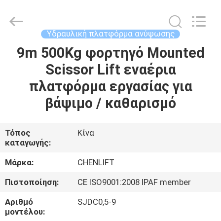
CHENLIFT
(SUZHOU)
MACHINERY
CO
LTD.
Υδραυλική πλατφόρμα ανύψωσης
All
Rights
Reserved.
9m 500Kg φορτηγό Mounted
ΣΠΊΤΙ
Scissor Lift εναέρια
ΠΡΟΪΌΝΤΑ
πλατφόρμα εργασίας για
βάψιμο / καθαρισμό
ΣΧΕΤΙΚΆ
ΜΕ
Τόπος
Κίνα
καταγωγής:
ΕΜΆΣ
Μάρκα:
CHENLIFT
ΕΠΙΣΚΈΨΕΙΣ
Πιστοποίηση:
CE ISO9001:2008 IPAF member
ΣΤΟ
Αριθμό
SJDC0,5-9
ΕΡΓΟΣΤΆΣΙΟ
μοντέλου: