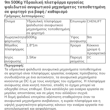
9m 500Kg Υδραυλική πλατφόρμα εργασίας
ψαλιδωτού ανυψωτικού μηχανήματος τοποθετημένη
σε φορτηγό για βαφή / καθαρισμό​
Γρήγορες λεπτομέρειες:
Όνομα
Υδραυλική πλατφόρμα
Επωνυμία
CHENLIFT
ψαλιδωτού ανυψωτικού
μηχανήματος τοποθετημένη
σε φορτηγό
Χωρητικότητα
500Kg
Ύψος
9m
φόρτωσης
ανύψωσης
Μέγεθος
1.8*1m
Χρώμα
Κόκκινο
πλατφόρμας
χρώμα ή
προαιρετικό
Ισχύς
1.5Kw
Παροχή
DC
ανύψωσης
ρεύματος
Περιγραφή:
Τα υδραυλικά ψαλιδωτά ανυψωτικά μηχανήματα τοποθετημένα
σε φορτηγό είναι πλατφόρμες εργασίας εναέριας πρόσβασης που
συνδυάζονται με ένα αυτοκίνητο, τα ανυψωτικά μηχανήματα
κινούνται με DC ή με τους κινητήρες του οχήματος. Η πλατφόρμα
ανύψωσης είναι κινητή παντού, επειδή το όχημα μπορεί να
οδηγηθεί όπως επιθυμεί. Είναι κατάλληλο για εναέρια εργασία σε
μεγάλες αποστάσεις και σε μέρη που αλλάζουν συχνά.
Η δομή ψαλιδιού επιτρέπει αξιόπιστη σταθερότητα όταν τα
ανυψωτικά μηχανήματα ανεβαίνουν, η ευρεία πλατφόρμα και η
υψηλή χωρητικότητα φόρτωσης κάνουν την εναέρια εργασία πιο
αποτελεσματική και ασφαλέστερη.