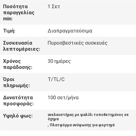
Ποσότητα
1 Σετ
παραγγελίας
ΈΛΕΓΧΟΣ
min:
ΠΟΙΌΤΗΤΑΣ
Τιμή:
Διαπραγματεύσιμα
ΕΠΙΚΟΙΝΩΝΉΣΤΕ
Συσκευασία
Πυροσβεστικές συσκευές
λεπτομέρειες:
ΜΑΖΊ
Χρόνος
30 ημέρες
ΜΑΣ
παράδοσης:
Όροι
T/TL/C
ΕΙΔΉΣΕΙΣ
πληρωμής:
Δυνατότητα
100 σετ/μήνα
ΖΗΤΉΣΤΕ
προσφοράς:
ΜΙΑ
Υψηλό φως:
ανελκυστήρας με ψαλίδι τοποθετημένος σε
όχημα
ΠΡΟΣΦΟΡΆ
,
Πλατφόρμα ανύψωσης για φορτηγά