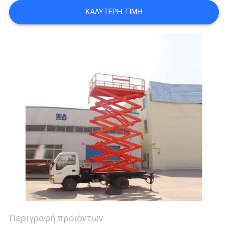
SITEMAP
ΚΑΛΎΤΕΡΗ ΤΙΜΉ
ΠΟΛΙΤΙΚΉ
ΑΠΟΡΡΉΤΟΥ
Περιγραφή προϊόντων