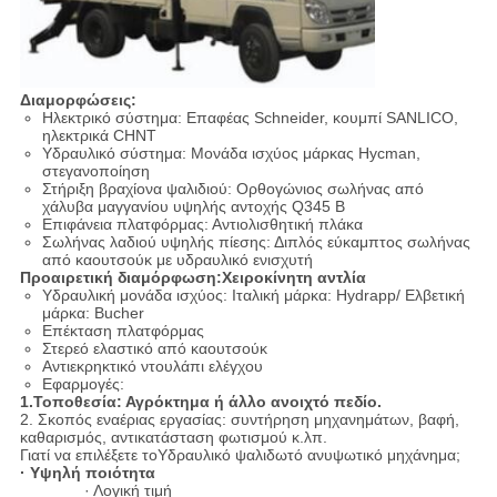
Διαμορφώσεις:
Ηλεκτρικό σύστημα: Επαφέας Schneider, κουμπί SANLICO,
ηλεκτρικά CHNT
Υδραυλικό σύστημα: Μονάδα ισχύος μάρκας Hycman,
στεγανοποίηση
Στήριξη βραχίονα ψαλιδιού: Ορθογώνιος σωλήνας από
χάλυβα μαγγανίου υψηλής αντοχής Q345 B
Επιφάνεια πλατφόρμας: Αντιολισθητική πλάκα
Σωλήνας λαδιού υψηλής πίεσης: Διπλός εύκαμπτος σωλήνας
από καουτσούκ με υδραυλικό ενισχυτή
Προαιρετική διαμόρφωση:
Χειροκίνητη αντλία
Υδραυλική μονάδα ισχύος: Ιταλική μάρκα: Hydrapp/ Ελβετική
μάρκα: Bucher
Επέκταση πλατφόρμας
Στερεό ελαστικό από καουτσούκ
Αντιεκρηκτικό ντουλάπι ελέγχου
Εφαρμογές:
1.Τοποθεσία: Αγρόκτημα ή άλλο ανοιχτό πεδίο.
2. Σκοπός εναέριας εργασίας: συντήρηση μηχανημάτων, βαφή,
καθαρισμός, αντικατάσταση φωτισμού κ.λπ.
Γιατί να επιλέξετε τοΥδραυλικό ψαλιδωτό ανυψωτικό μηχάνημα;
· Υψηλή ποιότητα
· Λογική τιμή