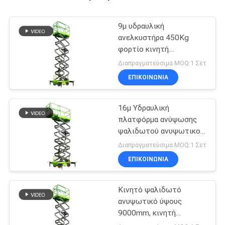
9μ υδραυλική
ανελκυστήρα 450Kg
φορτίο κινητή
ανελκυστήρα ψαλίδι
Διαπραγματεύσιμα MOQ:1 Σετ
ΕΠΙΚΟΙΝΩΝΙΑ
16μ Υδραυλική
πλατφόρμα ανύψωσης
ψαλιδωτού ανυψωτικού
μηχανήματος με
Διαπραγματεύσιμα MOQ:1 Σετ
επεκτεινόμενη
ΕΠΙΚΟΙΝΩΝΙΑ
πλατφόρμα
Κινητό ψαλιδωτό
ανυψωτικό ύψους
9000mm, κινητή
υδραυλική πλατφόρμα