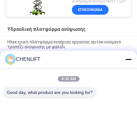
Διαπραγματεύσιμα MOQ:1 Σετ
ανύψωσης για καθαρισμό
ΕΠΙΚΟΙΝΩΝΙΑ
Υδραυλική πλατφόρμα ανύψωσης
Ηλεκτρική πλατφόρμα εναέριας εργασίας αυτοκινούμενο
τραπέζι ανύψωσης με ψαλίδι
CHENLIFT
10m Υδραυλική πλατφόρμα ανύψωσης Ηλεκτρική
αυτοκινούμενη ανύψωση με ψαλίδι με πλατφόρμα επέκτασης
450Kg φόρτωση
9:30 AM
Υδραυλική πλατφόρμα ανύψωσης 10 μέτρων, αλουμινίου,
πλατφόρμα εναέριας εργασίας, διπλού ιστού
Good day, what product are you looking for?
Λαϊκή κατηγορία
Όλα
Υδραυλική 
Αυτοκινούμενος 
Πλατφόρμα 
Ανελκυστήρας 
Ανύψωσης
Ψαλιδιού