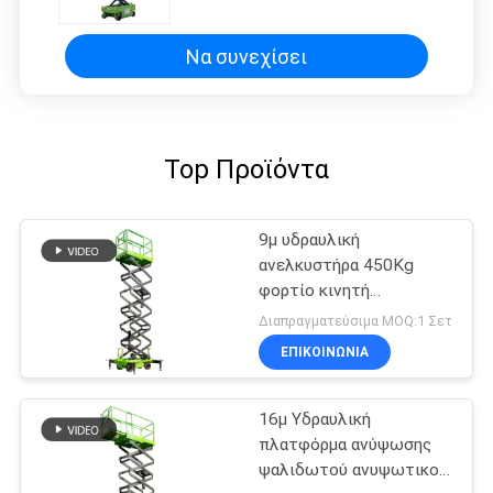
Να συνεχίσει
Top Προϊόντα
9μ υδραυλική
ανελκυστήρα 450Kg
φορτίο κινητή
ανελκυστήρα ψαλίδι
Διαπραγματεύσιμα MOQ:1 Σετ
ΕΠΙΚΟΙΝΩΝΙΑ
16μ Υδραυλική
πλατφόρμα ανύψωσης
ψαλιδωτού ανυψωτικού