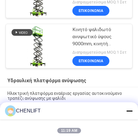
μηχανήματος με
Διαπραγματεύσιμα MOQ:1 Σετ
επεκτεινόμενη
ΕΠΙΚΟΙΝΩΝΙΑ
πλατφόρμα
Κινητό ψαλιδωτό
ανυψωτικό ύψους
9000mm, κινητή
υδραυλική πλατφόρμα
Διαπραγματεύσιμα MOQ:1 Σετ
ανύψωσης για καθαρισμό
ΕΠΙΚΟΙΝΩΝΙΑ
Υδραυλική πλατφόρμα ανύψωσης
Ηλεκτρική πλατφόρμα εναέριας εργασίας αυτοκινούμενο
τραπέζι ανύψωσης με ψαλίδι
CHENLIFT
10m Υδραυλική πλατφόρμα ανύψωσης Ηλεκτρική
αυτοκινούμενη ανύψωση με ψαλίδι με πλατφόρμα επέκτασης
450Kg φόρτωση
11:19 AM
Υδραυλική πλατφόρμα ανύψωσης 10 μέτρων, αλουμινίου,