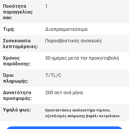
Ποσότητα
1
παραγγελίας
ΈΛΕΓΧΟΣ
min:
ΠΟΙΌΤΗΤΑΣ
Τιμή:
Διαπραγματεύσιμα
ΕΠΙΚΟΙΝΩΝΉΣΤΕ
Συσκευασία
Πυροσβεστικές συσκευές
λεπτομέρειες:
ΜΑΖΊ
Χρόνος
30 ημέρες μετά την προκαταβολή
ΜΑΣ
παράδοσης:
Όροι
T/TL/C
ΕΙΔΉΣΕΙΣ
πληρωμής:
Δυνατότητα
200 σετ ανά μήνα
ΖΗΤΉΣΤΕ
προσφοράς:
ΜΙΑ
Υψηλό φως:
,
Εγκαταστάσεις ανελκυστήρα τύμπου
ΠΡΟΣΦΟΡΆ
εξοπλισμός ανύψωσης βαρέλι πετρελαίου