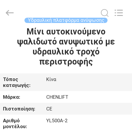
CHENLIFT
(SUZHOU)
MACHINERY
CO
LTD.
Υδραυλική πλατφόρμα ανύψωσης
All
Rights
Reserved.
Μίνι αυτοκινούμενο
ΣΠΊΤΙ
ψαλιδωτό ανυψωτικό με
ΠΡΟΪΌΝΤΑ
υδραυλικό τροχό
περιστροφής
ΣΧΕΤΙΚΆ
ΜΕ
Τόπος
Κίνα
καταγωγής:
ΕΜΆΣ
Μάρκα:
CHENLIFT
ΕΠΙΣΚΈΨΕΙΣ
Πιστοποίηση:
CE
ΣΤΟ
Αριθμό
YL500A-2
ΕΡΓΟΣΤΆΣΙΟ
μοντέλου: