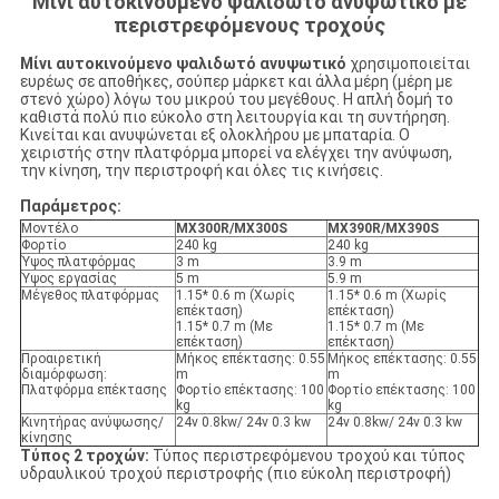
Μίνι αυτοκινούμενο ψαλιδωτό ανυψωτικό με
περιστρεφόμενους τροχούς
Μίνι αυτοκινούμενο ψαλιδωτό ανυψωτικό
χρησιμοποιείται
ευρέως σε αποθήκες, σούπερ μάρκετ και άλλα μέρη (μέρη με
στενό χώρο) λόγω του μικρού του μεγέθους. Η απλή δομή το
καθιστά πολύ πιο εύκολο στη λειτουργία και τη συντήρηση.
Κινείται και ανυψώνεται εξ ολοκλήρου με μπαταρία. Ο
χειριστής στην πλατφόρμα μπορεί να ελέγχει την ανύψωση,
την κίνηση, την περιστροφή και όλες τις κινήσεις.
Παράμετρος:
Μοντέλο
MX300R/MX300S
MX390R/MX390S
Φορτίο
240 kg
240 kg
Ύψος πλατφόρμας
3 m
3.9 m
Ύψος εργασίας
5 m
5.9 m
Μέγεθος πλατφόρμας
1.15* 0.6 m (Χωρίς
1.15* 0.6 m (Χωρίς
επέκταση)
επέκταση)
1.15* 0.7 m (Με
1.15* 0.7 m (Με
επέκταση)
επέκταση)
Προαιρετική
Μήκος επέκτασης: 0.55
Μήκος επέκτασης: 0.55
διαμόρφωση:
m
m
Πλατφόρμα επέκτασης
Φορτίο επέκτασης: 100
Φορτίο επέκτασης: 100
kg
kg
Κινητήρας ανύψωσης/
24v 0.8kw/ 24v 0.3 kw
24v 0.8kw/ 24v 0.3 kw
κίνησης
Τύπος 2 τροχών:
Τύπος περιστρεφόμενου τροχού και τύπος
υδραυλικού τροχού περιστροφής (πιο εύκολη περιστροφή)