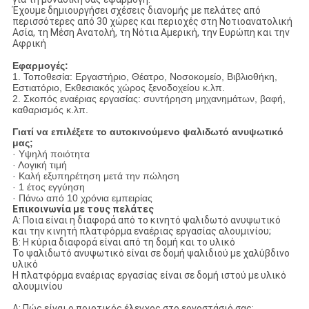
Έχουμε δημιουργήσει σχέσεις διανομής με πελάτες από
περισσότερες από 30 χώρες και περιοχές στη Νοτιοανατολική
Ασία, τη Μέση Ανατολή, τη Νότια Αμερική, την Ευρώπη και την
Αφρική
Εφαρμογές:
1. Τοποθεσία: Εργαστήριο, Θέατρο, Νοσοκομείο, Βιβλιοθήκη,
Εστιατόριο, Εκθεσιακός χώρος ξενοδοχείου κ.λπ.
2. Σκοπός εναέριας εργασίας: συντήρηση μηχανημάτων, βαφή,
καθαρισμός κ.λπ.
Γιατί να επιλέξετε το αυτοκινούμενο ψαλιδωτό ανυψωτικό
μας;
· Υψηλή ποιότητα
· Λογική τιμή
· Καλή εξυπηρέτηση μετά την πώληση
· 1 έτος εγγύηση
· Πάνω από 10 χρόνια εμπειρίας
Επικοινωνία με τους πελάτες
Α: Ποια είναι η διαφορά από το κινητό ψαλιδωτό ανυψωτικό
και την κινητή πλατφόρμα εναέριας εργασίας αλουμινίου;
Β: Η κύρια διαφορά είναι από τη δομή και το υλικό
Το ψαλιδωτό ανυψωτικό είναι σε δομή ψαλιδιού με χαλύβδινο
υλικό
Η πλατφόρμα εναέριας εργασίας είναι σε δομή ιστού με υλικό
αλουμινίου
Α: Πώς είναι ο ποιοτικός έλεγχος στο εργοστάσιό σας;