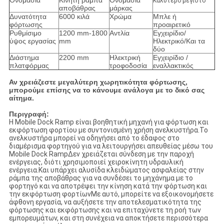
Ονομασία
Κινητή ράμπα
Ονομασία
Καλύτερο μέγιστο
αποβάθρας
μάρκας
Δυνατότητα
6000 κιλά
Χρώμα
Μπλε ή
φόρτωσης
προαιρετικό
Ρυθμίσιμο
1200 mm-1800
Αντλία
Εγχειρίδιο/
ύψος εργασίας
mm
Ηλεκτρικό/Και τα
δύο
Διάστημα
2200 mm
Ηλεκτρική
Εγχειρίδιο /
πλατφόρμας
τροφοδοσία
εναλλακτικός
Αν χρειάζεστε μεγαλύτερη χωρητικότητα φόρτωσης,
μπορούμε επίσης να το κάνουμε ανάλογα με το δικό σας
αίτημα.
Περιγραφή:
Η Mobile Dock Ramp είναι βοηθητική μηχανή για φόρτωση και
εκφόρτωση φορτίου με συντονισμένη χρήση ανελκυστήρα.Το
ανελκυστήρα μπορεί να οδηγήσει από το έδαφος στο
διαμέρισμα φορτηγού για να λειτουργήσει απευθείας μέσω του
Mobile Dock RampΔεν χρειάζεται σύνδεση με την παροχή
ενέργειας, διότι χρησιμοποιεί χειροκίνητη υδραυλική
ενέργεια.Και υπάρχει αλυσίδα κλειδώματος ασφαλείας στην
ράμπα της αποβάθρας για να συνδέσει το μηχάνημα με το
φορτηγό και να αποτρέψει την κίνηση κατά την φόρτωση και
την εκφόρτωση φορτίωνΜε αυτό, μπορείτε να εξοικονομήσετε
άφθονη εργασία, να αυξήσετε την αποτελεσματικότητα της
φόρτωσης και εκφόρτωσης και να επιταχύνετε τη ροή των
εμπορευμάτων, και στη συνέχεια να αποκτήσετε περισσότερα