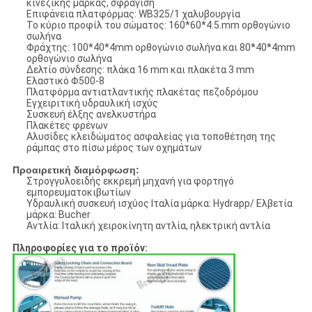
κινεζικής μάρκας, σφράγιση
Επιφάνεια πλατφόρμας: WB325/1 χαλυβουργία
Το κύριο προφίλ του σώματος: 160*60*4.5.mm ορθογώνιο
σωλήνα
Φράχτης: 100*40*4mm ορθογώνιο σωλήνα και 80*40*4mm
ορθογώνιο σωλήνα
Δελτίο σύνδεσης: πλάκα 16 mm και πλακέτα 3 mm
Ελαστικό Φ500-8
Πλατφόρμα αντιατλαντικής πλακέτας πεζοδρόμου
Εγχειριτική υδραυλική ισχύς
Συσκευή έλξης ανελκυστήρα
Πλακέτες φρένων
Αλυσίδες κλειδώματος ασφαλείας για τοποθέτηση της
ράμπας στο πίσω μέρος των οχημάτων
Προαιρετική διαμόρφωση:
Στρογγυλοειδής εκκρεμή μηχανή για φορτηγό
εμπορευματοκιβωτίων
Υδραυλική συσκευή ισχύος Ιταλία μάρκα: Hydrapp/ Ελβετία
μάρκα: Bucher
Αντλία: Ιταλική χειροκίνητη αντλία, ηλεκτρική αντλία
Πληροφορίες για το προϊόν: