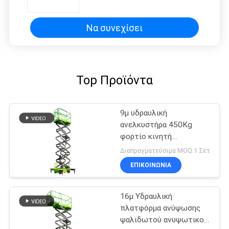
Να συνεχίσει
Top Προϊόντα
9μ υδραυλική
ανελκυστήρα 450Kg
φορτίο κινητή
ανελκυστήρα ψαλίδι
Διαπραγματεύσιμα MOQ:1 Σετ
ΕΠΙΚΟΙΝΩΝΙΑ
16μ Υδραυλική
πλατφόρμα ανύψωσης
ψαλιδωτού ανυψωτικού