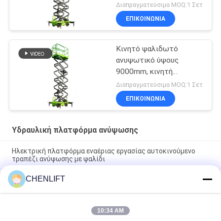
μηχανήματος με
Διαπραγματεύσιμα MOQ:1 Σετ
επεκτεινόμενη
ΕΠΙΚΟΙΝΩΝΙΑ
πλατφόρμα
Κινητό ψαλιδωτό
ανυψωτικό ύψους
9000mm, κινητή
υδραυλική πλατφόρμα
Διαπραγματεύσιμα MOQ:1 Σετ
ανύψωσης για καθαρισμό
ΕΠΙΚΟΙΝΩΝΙΑ
Υδραυλική πλατφόρμα ανύψωσης
Ηλεκτρική πλατφόρμα εναέριας εργασίας αυτοκινούμενο
τραπέζι ανύψωσης με ψαλίδι
CHENLIFT
10m Υδραυλική πλατφόρμα ανύψωσης Ηλεκτρική
αυτοκινούμενη ανύψωση με ψαλίδι με πλατφόρμα επέκτασης
450Kg φόρτωση
10:34 AM
Υδραυλική πλατφόρμα ανύψωσης 10 μέτρων, αλουμινίου,