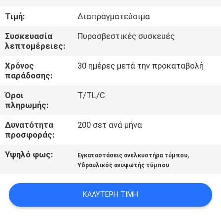
Τιμή:
Διαπραγματεύσιμα
ΈΛΕΓΧΟΣ
Συσκευασία
Πυροσβεστικές συσκευές
ΠΟΙΌΤΗΤΑΣ
λεπτομέρειες:
Χρόνος
30 ημέρες μετά την προκαταβολή
ΕΠΙΚΟΙΝΩΝΉΣΤΕ
παράδοσης:
ΜΑΖΊ
Όροι
T/TL/C
ΜΑΣ
πληρωμής:
Δυνατότητα
200 σετ ανά μήνα
ΕΙΔΉΣΕΙΣ
προσφοράς:
Υψηλό φως:
,
Εγκαταστάσεις ανελκυστήρα τύμπου
ΖΗΤΉΣΤΕ
Υδραυλικός ανυψωτής τύμπου
ΜΙΑ
ΚΑΛΎΤΕΡΗ ΤΙΜΉ
ΠΡΟΣΦΟΡΆ