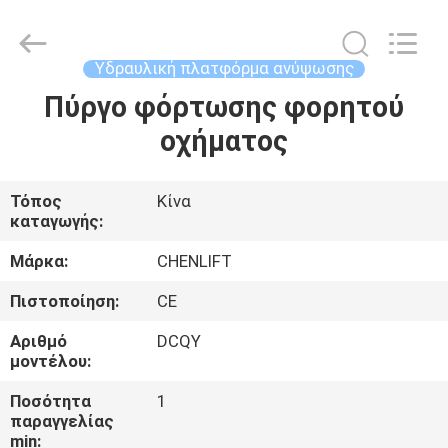
CHENLIFT
(SUZHOU)
MACHINERY
CO
LTD.
Υδραυλική πλατφόρμα ανύψωσης
All
Rights
Reserved.
Πύργο φόρτωσης φορητού
ΣΠΊΤΙ
οχήματος
ΠΡΟΪΌΝΤΑ
Τόπος
Κίνα
καταγωγής:
ΣΧΕΤΙΚΆ
ΜΕ
Μάρκα:
CHENLIFT
ΕΜΆΣ
Πιστοποίηση:
CE
Αριθμό
DCQY
ΕΠΙΣΚΈΨΕΙΣ
μοντέλου:
ΣΤΟ
Ποσότητα
1
παραγγελίας
ΕΡΓΟΣΤΆΣΙΟ
min: