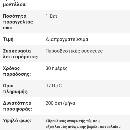
μοντέλου:
ΈΛΕΓΧΟΣ
Ποσότητα
1 Σετ
παραγγελίας
ΠΟΙΌΤΗΤΑΣ
min:
Τιμή:
Διαπραγματεύσιμα
ΕΠΙΚΟΙΝΩΝΉΣΤΕ
ΜΑΖΊ
Συσκευασία
Πυροσβεστικές συσκευές
λεπτομέρειες:
ΜΑΣ
Χρόνος
30 ημέρες
παράδοσης:
ΕΙΔΉΣΕΙΣ
Όροι
T/TL/C
πληρωμής:
ΖΗΤΉΣΤΕ
Δυνατότητα
200 σετ/μήνα
ΜΙΑ
προσφοράς:
ΠΡΟΣΦΟΡΆ
Υψηλό φως:
,
Υδραυλικός ανυψωτής τύμπου
εξοπλισμός ανύψωσης βαρέλι πετρελαίου