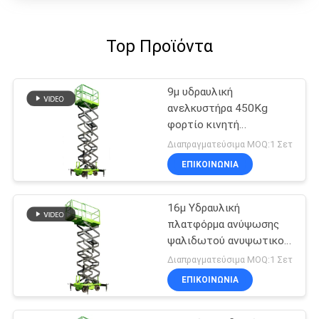
Top Προϊόντα
9μ υδραυλική
ανελκυστήρα 450Kg
φορτίο κινητή
ανελκυστήρα ψαλίδι
Διαπραγματεύσιμα MOQ:1 Σετ
ΕΠΙΚΟΙΝΩΝΙΑ
16μ Υδραυλική
πλατφόρμα ανύψωσης
ψαλιδωτού ανυψωτικού
μηχανήματος με
Διαπραγματεύσιμα MOQ:1 Σετ
επεκτεινόμενη
ΕΠΙΚΟΙΝΩΝΙΑ
πλατφόρμα