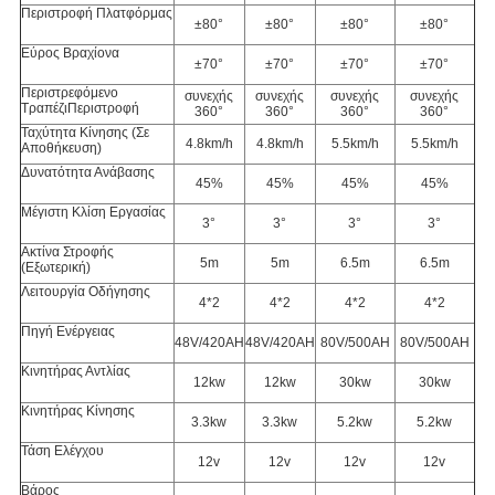
Περιστροφή Πλατφόρμας
±80°
±80°
±80°
±80°
Εύρος Βραχίονα
±70°
±70°
±70°
±70°
Περιστρεφόμενο
συνεχής
συνεχής
συνεχής
συνεχής
Τραπέζι
Περιστροφή
360°
360°
360°
360°
Ταχύτητα Κίνησης (Σε
4.8km/h
4.8km/h
5.5km/h
5.5km/h
Αποθήκευση)
Δυνατότητα Ανάβασης
45%
45%
45%
45%
Μέγιστη Κλίση Εργασίας
3°
3°
3°
3°
Ακτίνα Στροφής
5m
5m
6.5m
6.5m
(Εξωτερική)
Λειτουργία Οδήγησης
4*2
4*2
4*2
4*2
Πηγή Ενέργειας
48V/420AH
48V/420AH
80V/500AH
80V/500AH
Κινητήρας Αντλίας
12kw
12kw
30kw
30kw
Κινητήρας Κίνησης
3.3kw
3.3kw
5.2kw
5.2kw
Τάση Ελέγχου
12v
12v
12v
12v
Βάρος