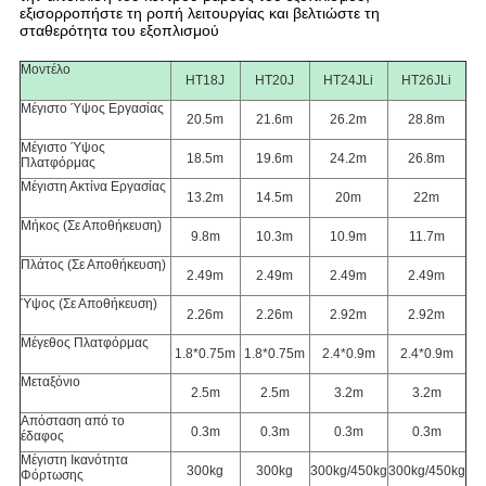
εξισορροπήστε τη ροπή λειτουργίας και βελτιώστε τη
σταθερότητα του εξοπλισμού
Μοντέλο
HT18J
HT20J
HT24JLi
HT26JLi
Μέγιστο Ύψος Εργασίας
20.5m
21.6m
26.2m
28.8m
Μέγιστο Ύψος
18.5m
19.6m
24.2m
26.8m
Πλατφόρμας
Μέγιστη Ακτίνα Εργασίας
13.2m
14.5m
20m
22m
Μήκος (Σε Αποθήκευση)
9.8m
10.3m
10.9m
11.7m
Πλάτος (Σε Αποθήκευση)
2.49m
2.49m
2.49m
2.49m
Ύψος (Σε Αποθήκευση)
2.26m
2.26m
2.92m
2.92m
Μέγεθος Πλατφόρμας
1.8*0.75m
1.8*0.75m
2.4*0.9m
2.4*0.9m
Μεταξόνιο
2.5m
2.5m
3.2m
3.2m
Απόσταση από το
0.3m
0.3m
0.3m
0.3m
έδαφος
Μέγιστη Ικανότητα
300kg
300kg
300kg/450kg
300kg/450kg
Φόρτωσης