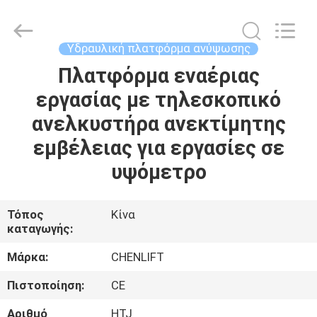
CHENLIFT
(SUZHOU)
MACHINERY
CO
LTD.
Υδραυλική πλατφόρμα ανύψωσης
All
Rights
Reserved.
Πλατφόρμα εναέριας
ΣΠΊΤΙ
εργασίας με τηλεσκοπικό
ΠΡΟΪΌΝΤΑ
ανελκυστήρα ανεκτίμητης
εμβέλειας για εργασίες σε
ΣΧΕΤΙΚΆ
υψόμετρο
ΜΕ
ΕΜΆΣ
Τόπος
Κίνα
καταγωγής:
ΕΠΙΣΚΈΨΕΙΣ
Μάρκα:
CHENLIFT
ΣΤΟ
Πιστοποίηση:
CE
ΕΡΓΟΣΤΆΣΙΟ
Αριθμό
HTJ