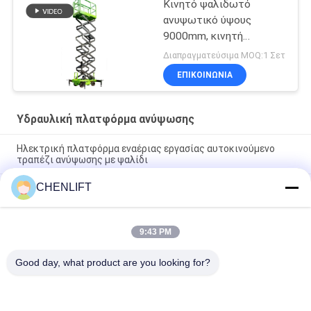
Κινητό ψαλιδωτό
ανυψωτικό ύψους
9000mm, κινητή
υδραυλική πλατφόρμα
Διαπραγματεύσιμα MOQ:1 Σετ
ανύψωσης για καθαρισμό
ΕΠΙΚΟΙΝΩΝΙΑ
Υδραυλική πλατφόρμα ανύψωσης
Ηλεκτρική πλατφόρμα εναέριας εργασίας αυτοκινούμενο
τραπέζι ανύψωσης με ψαλίδι
CHENLIFT
10m Υδραυλική πλατφόρμα ανύψωσης Ηλεκτρική
αυτοκινούμενη ανύψωση με ψαλίδι με πλατφόρμα επέκτασης
450Kg φόρτωση
9:43 PM
Υδραυλική πλατφόρμα ανύψωσης 10 μέτρων, αλουμινίου,
πλατφόρμα εναέριας εργασίας, διπλού ιστού
Good day, what product are you looking for?
Λαϊκή κατηγορία
Όλα