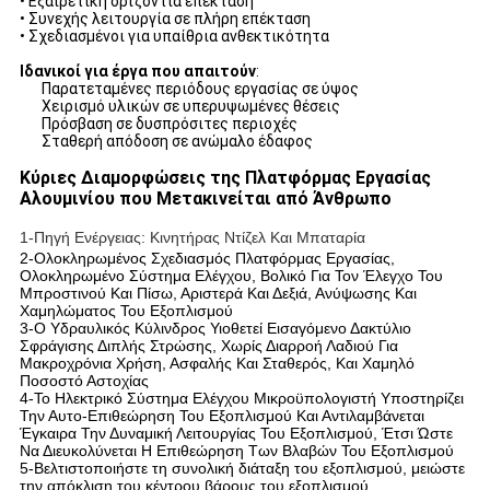
• Εξαιρετική οριζόντια επέκταση
• Συνεχής λειτουργία σε πλήρη επέκταση
• Σχεδιασμένοι για υπαίθρια ανθεκτικότητα
Ιδανικοί για έργα που απαιτούν
:
Παρατεταμένες περιόδους εργασίας σε ύψος
Χειρισμό υλικών σε υπερυψωμένες θέσεις
Πρόσβαση σε δυσπρόσιτες περιοχές
Σταθερή απόδοση σε ανώμαλο έδαφος
Κύριες Διαμορφώσεις της Πλατφόρμας Εργασίας
Αλουμινίου που Μετακινείται από Άνθρωπο
1-Πηγή Ενέργειας: Κινητήρας Ντίζελ Και Μπαταρία
2-Ολοκληρωμένος Σχεδιασμός Πλατφόρμας Εργασίας,
Ολοκληρωμένο Σύστημα Ελέγχου, Βολικό Για Τον Έλεγχο Του
Μπροστινού Και Πίσω, Αριστερά Και Δεξιά, Ανύψωσης Και
Χαμηλώματος Του Εξοπλισμού
3-Ο Υδραυλικός Κύλινδρος Υιοθετεί Εισαγόμενο Δακτύλιο
Σφράγισης Διπλής Στρώσης, Χωρίς Διαρροή Λαδιού Για
Μακροχρόνια Χρήση, Ασφαλής Και Σταθερός, Και Χαμηλό
Ποσοστό Αστοχίας
4-Το Ηλεκτρικό Σύστημα Ελέγχου Μικροϋπολογιστή Υποστηρίζει
Την Αυτο-Επιθεώρηση Του Εξοπλισμού Και Αντιλαμβάνεται
Έγκαιρα Την Δυναμική Λειτουργίας Του Εξοπλισμού, Έτσι Ώστε
Να Διευκολύνεται Η Επιθεώρηση Των Βλαβών Του Εξοπλισμού
5-Βελτιστοποιήστε τη συνολική διάταξη του εξοπλισμού, μειώστε
την απόκλιση του κέντρου βάρους του εξοπλισμού,