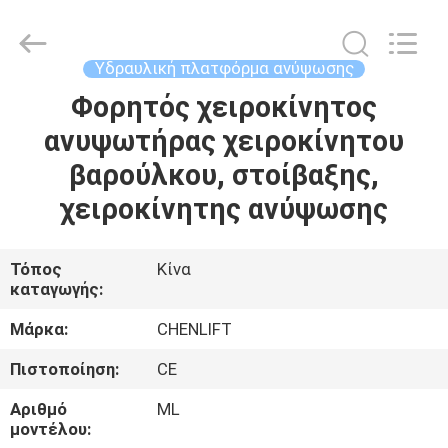
CHENLIFT
(SUZHOU)
MACHINERY
CO
LTD.
Υδραυλική πλατφόρμα ανύψωσης
All
Rights
Reserved.
Φορητός χειροκίνητος
ΣΠΊΤΙ
ανυψωτήρας χειροκίνητου
ΠΡΟΪΌΝΤΑ
βαρούλκου, στοίβαξης,
χειροκίνητης ανύψωσης
ΣΧΕΤΙΚΆ
ΜΕ
Τόπος
Κίνα
καταγωγής:
ΕΜΆΣ
Μάρκα:
CHENLIFT
ΕΠΙΣΚΈΨΕΙΣ
Πιστοποίηση:
CE
ΣΤΟ
Αριθμό
ML
ΕΡΓΟΣΤΆΣΙΟ
μοντέλου: