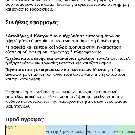
συσκευασμένο εξοπλισμό. Ιδανικό για εγκαταστάσεις, συντήρηση
και εργασίες εφοδιασμού.
Συνήθεις εφαρμογές
:
* Αποθήκες & Κέντρα Διανομής
:Αύξηση εμπορευμάτων σε
υψηλά ράφια ή μεσαία επίπεδα για αποθήκευση ή ανάκτηση.
* Γραφεία και εμπορικοί χώροι
:Βοήθεια στην εγκατάσταση
εξοπλισμού φωτισμού, σήμανσης ή πληροφορικής.
*Σχέδια κατασκευής και ανακαίνισης
:Αύξηση εργαλείων, πάνελ
ή εξαρτημάτων για εργασίες κατασκευής και εξοπλισμού.
*Εγκατάσταση εκδηλώσεων και εκθέσεων
:Ιδανικό για δομές
ανύψωσης, σήμανση και άλλο εξοπλισμό κατά την εγκατάσταση
και την κατάργηση.
Οι χειροκίνητοι ανελκυστήρες υλικών παρέχουν μια ασφαλή,
αποτελεσματική και ευέλικτη λύση ανύψωσης, μειώνοντας τον
κίνδυνο και αυξάνοντας την παραγωγικότητα σε ένα ευρύ φάσμα
βιομηχανιών.
Προδιαγραφές
:
Σχήμα
Επικεφαλής
Επικεφαλής
Αερομεταφορείς
Επικαιροπ