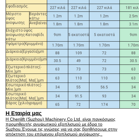
Εφοδιασμός.
227 κιλά
227 κιλά
227 κιλά
181 κι
Μέγιστο
Βεράντες
1.2m
1.2m
1.2m
2.5m
ύψος
κάτω
ανύψωσης
Ανεβαίνει
1.8m
1.8m
1.8m
3.1m
Ελάχιστο ύψος
ανύψωσης-Κατσαβίδι
9cm
5 εκατοστά
5 εκατοστά
9cm
κάτω
Υψόμετρο
(
Κρυμμένο
)
1.70m
1.70m
1.70m
1.70m
Διάρκεια
(
Εργασία
)
μm
88
109
72
88
Διάρκεια
(
Κρυμμένο
)
μm
30.5
49
72
30.5
Εξωτερικό πλάτος
(
-
63
73
73
63
Μίνι.
)
μm
Εξωτερικό
63
110
110
63
πλάτος
(
Μαξ. Μαξ.
)
μm
Εσωτερικό πλάτος
(
-
34
55
56.5
34
Μίνι.
)
μm
Εσωτερικό
34
91.5
93
34
πλάτος
(
Μαξ. Μαξ.
)
μm
Βάρος
(
χιλιόγραμμο
)
65
72
174
70
Η Εταιρία μας
Η Chenlift (Suzhou) Machinery Co Ltd. είναι παγκόσμιος
προμηθευτής ανυψωτικού εξοπλισμού με έδρα το
Suzhou.Έχουμε τις γνώσεις για να σας βοηθήσουμε στην
απόκτηση του επόμενου εξοπλισμού ανύψωσης..