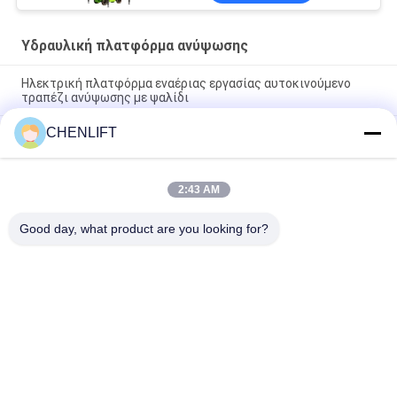
Υδραυλική πλατφόρμα ανύψωσης
Ηλεκτρική πλατφόρμα εναέριας εργασίας αυτοκινούμενο
τραπέζι ανύψωσης με ψαλίδι
CHENLIFT
10m Υδραυλική πλατφόρμα ανύψωσης Ηλεκτρική
αυτοκινούμενη ανύψωση με ψαλίδι με πλατφόρμα επέκτασης
450Kg φόρτωση
2:43 AM
Υδραυλική πλατφόρμα ανύψωσης 10 μέτρων, αλουμινίου,
πλατφόρμα εναέριας εργασίας, διπλού ιστού
Good day, what product are you looking for?
Λαϊκή κατηγορία
Όλα
Υδραυλική 
Αυτοκινούμενος 
Πλατφόρμα 
Ανελκυστήρας 
Ανύψωσης
Ψαλιδιού
Κινητός 
Μίνι Ανελκυστήρας 
Ανελκυστήρας 
Ψαλιδιού