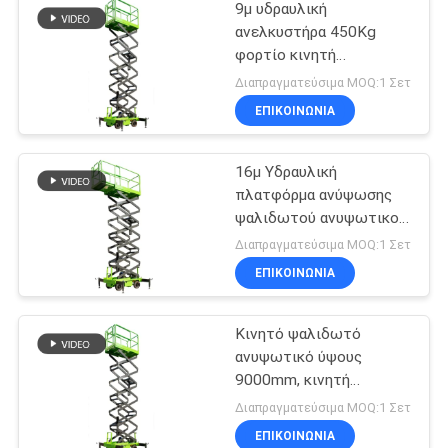
9μ υδραυλική
ανελκυστήρα 450Kg
φορτίο κινητή
ανελκυστήρα ψαλίδι
Διαπραγματεύσιμα MOQ:1 Σετ
ΕΠΙΚΟΙΝΩΝΙΑ
16μ Υδραυλική
πλατφόρμα ανύψωσης
ψαλιδωτού ανυψωτικού
μηχανήματος με
Διαπραγματεύσιμα MOQ:1 Σετ
επεκτεινόμενη
ΕΠΙΚΟΙΝΩΝΙΑ
πλατφόρμα
Κινητό ψαλιδωτό
ανυψωτικό ύψους
9000mm, κινητή
υδραυλική πλατφόρμα
Διαπραγματεύσιμα MOQ:1 Σετ
ανύψωσης για καθαρισμό
ΕΠΙΚΟΙΝΩΝΙΑ