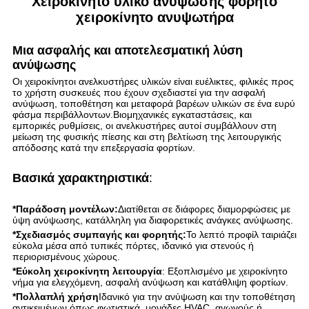
Χειροκίνητο υλικό ανύψωσης φορητό
χειροκίνητο ανυψωτήρα
Μια ασφαλής και αποτελεσματική λύση
ανύψωσης
Οι χειροκίνητοι ανελκυστήρες υλικών είναι ευέλικτες, φιλικές προς
το χρήστη συσκευές που έχουν σχεδιαστεί για την ασφαλή
ανύψωση, τοποθέτηση και μεταφορά βαρέων υλικών σε ένα ευρύ
φάσμα περιβάλλοντων.Βιομηχανικές εγκαταστάσεις, και
εμπορικές ρυθμίσεις, οι ανελκυστήρες αυτοί συμβάλλουν στη
μείωση της φυσικής πίεσης και στη βελτίωση της λειτουργικής
απόδοσης κατά την επεξεργασία φορτίων.
Βασικά χαρακτηριστικά
:
*Παράδοση μοντέλων:
Διατίθεται σε διάφορες διαμορφώσεις με
ύψη ανύψωσης, κατάλληλη για διαφορετικές ανάγκες ανύψωσης.
*Σχεδιασμός συμπαγής και φορητής:
Το λεπτό προφίλ ταιριάζει
εύκολα μέσα από τυπικές πόρτες, ιδανικό για στενούς ή
περιορισμένους χώρους.
*Εύκολη χειροκίνητη λειτουργία
: Εξοπλισμένο με χειροκίνητο
νήμα για ελεγχόμενη, ασφαλή ανύψωση και κατάθλιψη φορτίων.
*Πολλαπλή χρήση
Ιδανικό για την ανύψωση και την τοποθέτηση
αντικειμένων όπως φωτιστικά, μονάδες HVAC, αγωγούς ή