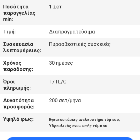
Ποσότητα
1 Σετ
παραγγελίας
ΈΛΕΓΧΟΣ
min:
ΠΟΙΌΤΗΤΑΣ
Τιμή:
Διαπραγματεύσιμα
ΕΠΙΚΟΙΝΩΝΉΣΤΕ
Συσκευασία
Πυροσβεστικές συσκευές
λεπτομέρειες:
ΜΑΖΊ
Χρόνος
30 ημέρες
ΜΑΣ
παράδοσης:
Όροι
T/TL/C
ΕΙΔΉΣΕΙΣ
πληρωμής:
Δυνατότητα
200 σετ/μήνα
ΖΗΤΉΣΤΕ
προσφοράς:
ΜΙΑ
Υψηλό φως:
,
Εγκαταστάσεις ανελκυστήρα τύμπου
ΠΡΟΣΦΟΡΆ
Υδραυλικός ανυψωτής τύμπου