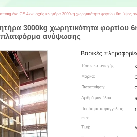
τοποιημένο CE 4kw ισχύς κινητήρα 3000kg χωρητικότητα φορτίου 6m ύψος α
νητήρα 3000kg χωρητικότητα φορτίου
ή πλατφόρμα ανύψωσης
Βασικές πληροφορίε
Τόπος καταγωγής:
Κ
Μάρκα:
C
Πιστοποίηση:
Αριθμό μοντέλου:
S
Ποσότητα παραγγελίας
1
min:
Τιμή:
Δ