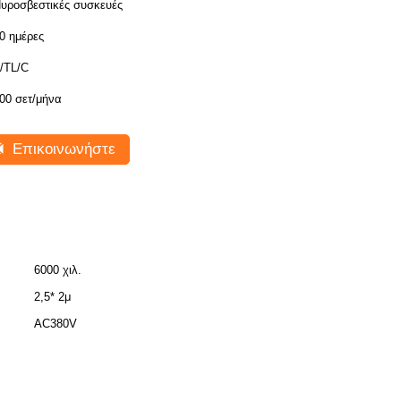
υροσβεστικές συσκευές
0 ημέρες
/TL/C
00 σετ/μήνα
Επικοινωνήστε
6000 χιλ.
2,5* 2μ
AC380V