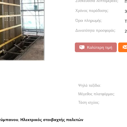
Συσκευασία λεπτομέρειες:
Π
Χρόνος παράδοσης:
3
Όροι πληρωμής:
T
Δυνατότητα προσφοράς:
2
Καλύτερη τιμή
Ψηλά ταξίδια:
Μέγεθος πλατφόρμας:
Τάση ισχύος:
τύμπανου
Ηλεκτρικός στοιβαχτής παλετών
,